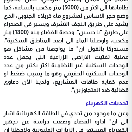
طاقاتها الى اكثر من (5000) متر مكعب بالساعة، كما
وضع حجر الاساس لمشروع ماء كربلاء الجنوبي، الذي
يشيد على طريق النجف الاشرف ويسير في الصحراء
على طريق "يا حسين"، وحصة القضاء منه (1800) متر
مكعب، واوصلنا الماء الى ابعد المناطق السكنية"،
مستدركا بالقول ان" ما يواجهنا من مشاكل هو
عملية تفتيت الاراضي الزراعية التي يجعل عدد
الوحدات السكنية غير النظامية اكثر بكثير من عدد
الوحدات السكنية الحقيقي وهو ما يسبب ضغط او
عدم كفاية طاقات المشاريع، ولدينا الآن دعاوى
قضائية ضد المتجاوزين".
تحديات الكهرباء
وعن ما موجود من تحدي في الطاقة الكهربائية اشار
الى ان" ادارة القضاء وضعت دراسة عن تجهيز
الكهرباء المستمر في الزيارات المليونية ولاحظنا ان