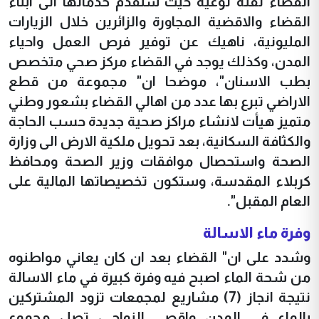
القضاء نقله نوعية حيث ستقدم خدماتها الى ابناء
القضاء والاقضية المجاورة والزائرين خلال الزيارات
المليونية، ناهيك عن توفير فرص العمل واحياء
المدن، وكذلك يوجد في القضاء مركز صحي متخصص
بطب الاسنان"، موضحا ان" مجموعة من قطع
الاراضي تبرع بها عدد من اهالي القضاء بشعور وطني
متميز هيأت لانشاء مراكز صحية جديدة حسب الحاجة
والكثافة السكانية، بعد تحويل ملكية الارض الى وزارة
الصحة واستحصال موافقات وزير الصحة ومحافظ
كربلاء المقدسة، وستكون تخصيصاتها المالية على
العام المقبل".
وفرة ماء الاسالة
وشدد على ان" القضاء بعد ان كان يعاني مواطنوه
من شحة الماء اصبح فيه وفرة كبيرة في ماء الاسالة
نتيجة انجاز (7) مشاريع لمجمعات تزود المشتركين
بالماء في المدن واقصى النواحي، تصل مجموع