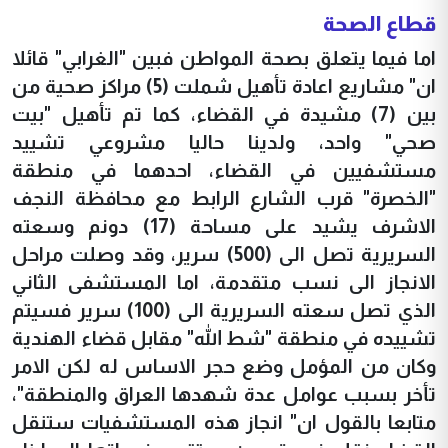
قطاع الصحة
اما فيما يتعلق بصحة المواطن فبين "الغرابي" قائلا
ان" مشاريع اعادة تأهيل شملت (5) مراكز صحية من
بين (7) مشيدة في القضاء، كما تم تأهيل "بيت
صحي" واحد، ولدينا حاليا مشروعي تشييد
مستشفيين في القضاء، احدهما في منطقة
"الخصرة" قرب الشارع الرابط مع محافظة النجف
الاشرف يشيد على مساحة (17) دونم وسعته
السريرية تصل الى (500) سرير، وقد وصلت مراحل
الانجاز الى نسب متقدمة، اما المستشفى الثاني
الذي تصل سعته السريرية الى (100) سرير فسيتم
تشييده في منطقة "شط الله" مقابل قضاء الهندية
وكان من المؤمل وضع حجر الاساس له لكن الامر
تأخر بسبب عوامل عدة شهدها العراق والمنطقة"،
متابعا بالقول ان" انجاز هذه المستشفيات ستنقل