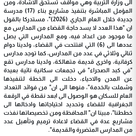
الى وزارة التربية وهي مواقف تستحق الاشادة، ومن
المؤمل المباشرة بتنفيذ مشاريع بناء (17) مدرسة
جديدة خلال العام الجاري (2026)"، مستدركا بالقول
ان "هذا العدد لا يسد حاجة القضاء من المدارس مع
ما موجود من اعداد فيه، ومع المدارس التي يصل
عددها الى (6) التي افتتحت في القضاء، ولدينا دوام
ثنائي وثلاثي في عدد من المدارس، كما توجد مدارس
كرفانية، واخرى قديمة متهالكة، ولدينا مدارس تقع
"في كبد الصحراء" في تجمعات سكانية نائية بعيدة
عن المدن والاحياء، دخلت الى الخطة لتنفيذها
وشملت بالخدمة"، منوها الى ان" من فوائد التعداد
العام للسكان هو الوصول الى ابعد نقطة في الرقعة
الجغرافية للقضاء وتحديد احتياجاتها وادخالها الى
خططنا"، مبينا ان" المحافظة ومن تخصيصاتها نفذت
مشاريع عدة في القضاء لاعادة ترميم وتأهيل عدد
من المدارس المتضررة والقديمة".