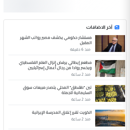
3
سردار
التعليق : واحد من عصابة علي ماما يسقط
جنسية الرافد الثالث للعراق ومن اصول عريقة
ابا فرات ...
آخر الاضافات
الجواهري يرد على صدام حسين سل
مستشار حكومي يكشف مصير رواتب الشهر
الموضوع :
المقبل
مضجعيك يابن الزنا (نص كامل)
منذ 6 دقيقة
4
سردار
مطعم إيطالي يرفض إنزال العلم الفلسطيني
ويخسر روادا من رجال أعمال إسرائيليين
التعليق : واحد من عصابة علي ماما يسقط
منذ 2 ساعة
جنسية الرافد الثالث للعراق ومن اصول عريقة
ابا فرات ...
تين "طقطق" المحلي يتصدر مبيعات سوق
الجواهري يرد على صدام حسين سل
الموضوع :
السليمانية للجملة
مضجعيك يابن الزنا (نص كامل)
منذ 2 ساعة
الكويت تقرر إغلاق المدرسة الإيرانية
5
حيدر عاشور
منذ 2 ساعة
التعليق : تحياتي لك استاذ حامدتركان. كلام
دقيق ومسؤول؛ فالاستثمار الحقيقي للإنسان