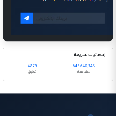
إحصائيات سريعة
4879
643,640,345
مشاهدة
تعليق