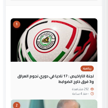
1
رياضية
لجنة التراخيص : 17 ناديا في دوري نجوم العراق
و3 فرق خارج الضوابط
292 مشاهدة
--
منذ 4 ساعة
2