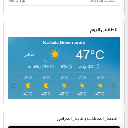
الأحد 02 آب 2026
قراءات :
740
الطقس اليوم
Karbala Governorate
47°C
صافي
3.9 م\ث
8%
749
mmHg
21:00
20:00
19:00
18:00
17:00
16:00
‹
›
40°C
41°C
43°C
45°C
46°C
47°C
اسعار العملات بالدينار العراقي