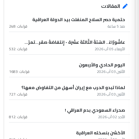
المقالات
حتمية حصر السلاح المنفلت بيد الدولة العراقية
منذ 5 ساعة
قراءات :
248
عاشُورْاءُ.. السّنَةُ الثّالثةَ عشَرَة - إِنتفاضةُ صفَر…تمرّ...
الأربعاء 05 آب 2026
قراءات :
532
اليوم الحادي والأربعون
الأثنين 03 آب 2026
قراءات :
1683
لماذا تبدو الحرب مع إيران أسهل من التفاوض معها؟
الأثنين 03 آب 2026
قراءات :
727
صحراء السعودي بدم العراقي !
الأحد 02 آب 2026
قراءات :
812
الأكشن بنسخته العراقية