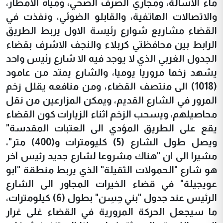
ماء الاسالة، ومجاري الصرف الصحي، ومياه الامطار،
والاتصالات الهاتفية، والقابلو الضوئي، ونفذت في
القضاء مشاريع شوارع رئيسة الاول يربط الطريق
الرابط بين محافظتي كربلاء والنجف الاشرف بقضاء
الجدول الغربي الذي لا يوجد فيه الا شارع رئيس واحد
يشهد زخما مروريا يوميا، والشارع يمتد من عامود
(1018) الى منتصف القضاء، ومن منافعه يقلل زخم
المرور في الشارع القديم، ويمكن المزارعين من نقل
محاصيلهم، ويسحب الزخم اثناء الزيارات كون القضاء
يقع على الطريق المؤدي الى العتبات المقدسة"
ويصل طول الشارع (5) كليومترات و(400) متر"،
مشيرا الى ان "هناك مشروعا لشارع جديد رئيس آخر
هو شارع "الحمولات الثقيلة" الذي يربط منطقة "ابو
عويجيلة" في قضاء الخيرات المجاور الى الشارع
الرئيس عند جدول "بني حِسِن" بطول (6) كيلومترات،
ما سيجعل الحركة المرورية في القضاء غلى غرار