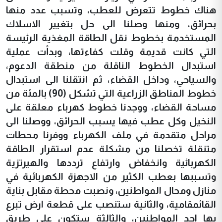
هناك خطوط تتعرض للعطب، وتسبب عدد منها
بحرائق، ومنها وصلنا الى حل بتغيير الاسلاك
المستخدمة بخطوط نقل الطاقة المغذية الرئيسة
التي كانت قديمة وقلت كفاءتها، وبدأت عملية
استبدال الخطوط الناقلة من منطقة الدعوم،
والسياحي، وداخل القضاء، ثم انتقلنا الى استبدال
خطوط المناطق الزراعية التي تشكل (90) بالمئة من
مساحة القضاء، ووجدنا خطوط كهرباء معلقة على
النخيل وكل عطب فيها يسبب الحرائق، ووصلنا الى
مراحل متقدمة في ملف الكهرباء ووفرنا محطات
متنقلة تخصلنا من مشكلة عدم استقرار الطاقة
الكهربائية وانخفاض وارتفاع ترددها والهيرتزية
وتسببها بعطب الكثير من الاجهزة الكهربائية في
منازل ومحال المواطنين، ونصبت محطة مقابل بناية
القائمقامية، والثانية ستنصب على قطعة ارض تبرع
بها احد المواطنين، والثالثة ستكون على طريق