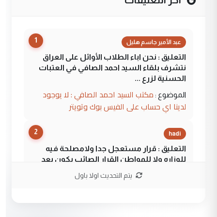
1
عبد الأمير جاسم هليل
التعليق : نحن اباء الطلاب الأوائل على العراق
نتشرف بلقاء السيد احمد الصافي في العتبات
الحسنية لزرع ...
مكتب السيد احمد الصافي : لا يوجود
الموضوع :
لدينا اي حساب على الفيس بوك وتويتر
2
hadi
التعليق : قرار مستعجل جدا ولامصلحة فيه
للوزاره ولا للمواطن القرار الصائب يكون بعد
الاستماع للمدير ومغرفة ...
يتم التحديث اولا باول
وزير الصحة يعفي مدير مستشفى الكرخ
الموضوع :
العام في بغداد