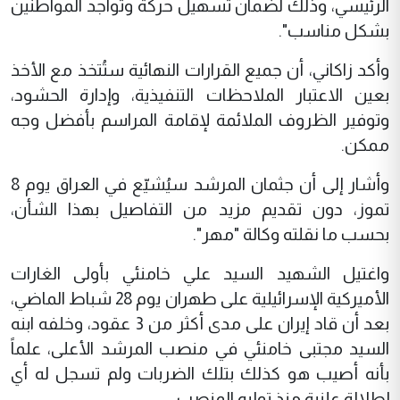
الرئيسي، وذلك لضمان تسهيل حركة وتواجد المواطنين
بشكل مناسب".
وأكد زاكاني، أن جميع القرارات النهائية ستُتخذ مع الأخذ
بعين الاعتبار الملاحظات التنفيذية، وإدارة الحشود،
وتوفير الظروف الملائمة لإقامة المراسم بأفضل وجه
ممكن.
وأشار إلى أن جثمان المرشد سيُشيّع في العراق يوم 8
تموز، دون تقديم مزيد من التفاصيل بهذا الشأن،
بحسب ما نقلته وكالة "مهر".
واغتيل الشهيد السيد علي خامنئي بأولى الغارات
الأميركية الإسرائيلية على طهران يوم 28 شباط الماضي،
بعد أن قاد إيران على مدى أكثر من 3 عقود، وخلفه ابنه
السيد مجتبى خامنئي في منصب المرشد الأعلى، علماً
بأنه أصيب هو كذلك بتلك الضربات ولم تسجل له أي
إطلالة علنية منذ توليه المنصب.