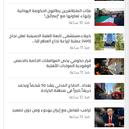
أردوغان يؤكد ان اتفاقية مكة للدفاع
الموضوع :
مئات المتظاهرين يطالبون الحكومة اليونانية
المشترك لا تستهدف أية دولة ومفتوحة لانضمام
بإنهاء تعاونها مع "إسرائيل"
الدول الشقيقة
منذ 10 ساعة
كربلاء:مستشفى تابعة للعتبة الحسينية تعلن نجاح
5
يوسف غزوان عصمت
(400) عملية لزراعة نخاع العظم للبا...
التعليق : بكالوريوس فيزياء طبية متزوج و
منذ 11 ساعة
زوجتي أيضا بكالوريوس سكني بغداد أرغب في
إكمال دراستي داخل ...
قرار حكومي يخص الموافقات الخاصة بالحصص
الوقودية للمولدات الأهلية
السعودية توافق على الاستمرار في
الموضوع :
إعطاء 100 منحة دراسية للطلبة العراقيين في
منذ 11 ساعة
جامعاتها سنويا
بغداد.. الدفاع المدني ينقذ 50 شخصاً ويخمد
حريقاً كبيراً في منطقة الكرادة
منذ 12 ساعة
ترامب: نتعامل مع إيران بهدوء ومن دون تصعيد
منذ 13 ساعة