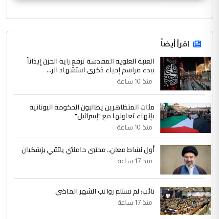
CurrencyRate
اقرأ أيضاً
العتبة العلوية المقدسة ترفع راية الحزن إيذاناً
ببدء مراسم إحياء ذكرى استشهاد الر...
منذ 10 ساعة
مئات المتظاهرين يطالبون الحكومة اليونانية
بإنهاء تعاونها مع "إسرائيل"
منذ 10 ساعة
أول نشاط معلن.. مجتبى خامنئي يلتقي بزشكيان
منذ 17 ساعة
نائب: لم نستلم رواتب الشهر الماضي
منذ 17 ساعة