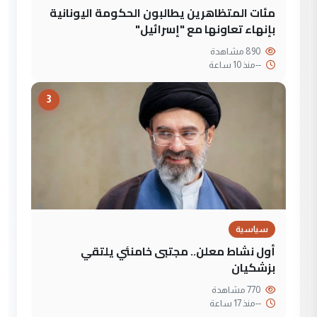
مئات المتظاهرين يطالبون الحكومة اليونانية
بإنهاء تعاونها مع "إسرائيل"
890 مشاهدة
--
منذ 10 ساعة
3
سياسية
أول نشاط معلن.. مجتبى خامنئي يلتقي
بزشكيان
770 مشاهدة
--
منذ 17 ساعة