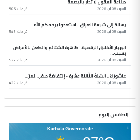
صناعة العقول لا تُدار بالبصمة
السبت 08 آب 2026
قراءات :
506
رسالة إلى شيعة العراق.. استعدوا يرحمكم الله
السبت 08 آب 2026
قراءات :
543
انهيار الأخلاق الرقمية.. ظاهرة الشتائم والطعن بالأعراض
بسبب...
السبت 08 آب 2026
قراءات :
522
عاشُورْاءُ.. السّنَةُ الثّالثةَ عشَرَة - إِنتفاضةُ صفَر…تمرّ...
السبت 08 آب 2026
قراءات :
422
الطقس اليوم
Karbala Governorate