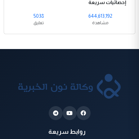
إحصائيات سريعة
5038
644,613,192
مشاهدة
تعليق
روابط سريعة