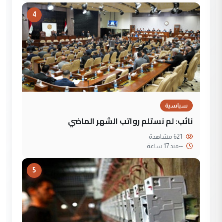
4
سياسية
نائب: لم نستلم رواتب الشهر الماضي
621 مشاهدة
--
منذ 17 ساعة
5