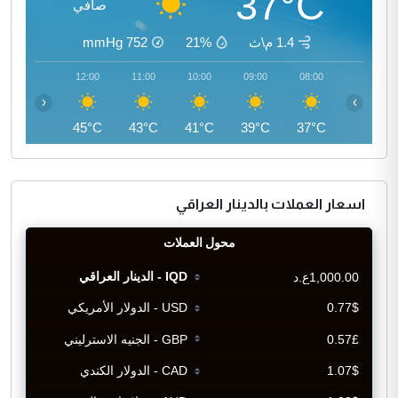
37°C
صافي
1.4 م\ث
21%
752
mmHg
13:00
12:00
11:00
10:00
09:00
08:00
‹
›
46°C
45°C
43°C
41°C
39°C
37°C
اسعار العملات بالدينار العراقي