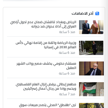
التعليق : واحد من عصابة علي ماما يسقط
جنسية الرافد الثالث للعراق ومن اصول عريقة
ابا فرات ...
آخر الاضافات
الجواهري يرد على صدام حسين سل
الرياض وبغداد تناقشان ضمان عدم تحول أراضي
الموضوع :
العراق إلى أداة عدوان ضد جيرانه
مضجعيك يابن الزنا (نص كامل)
منذ 5 ساعة
4
سردار
وزيرة الرياضة واثقة من إقامة نهائي كأس
العالم 2030 في إسبانيا
التعليق : واحد من عصابة علي ماما يسقط
منذ 6 ساعة
جنسية الرافد الثالث للعراق ومن اصول عريقة
ابا فرات ...
مستشار حكومي يكشف مصير رواتب الشهر
الجواهري يرد على صدام حسين سل
الموضوع :
المقبل
مضجعيك يابن الزنا (نص كامل)
منذ 6 ساعة
مطعم إيطالي يرفض إنزال العلم الفلسطيني
5
حيدر عاشور
ويخسر روادا من رجال أعمال إسرائيليين
التعليق : تحياتي لك استاذ حامدتركان. كلام
منذ 7 ساعة
دقيق ومسؤول؛ فالاستثمار الحقيقي للإنسان
تين "طقطق" المحلي يتصدر مبيعات سوق
وثروات البلد يعتمد على الكفاءة ...