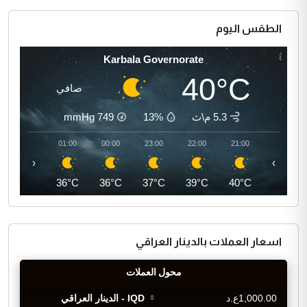
الطقس اليوم
Karbala Governorate
40°C
صافي
5.3 م\ث
13%
749
mmHg
02:00
01:00
00:00
23:00
22:00
21:00
‹
›
35°C
36°C
36°C
37°C
39°C
40°C
اسعار العملات بالدينار العراقي