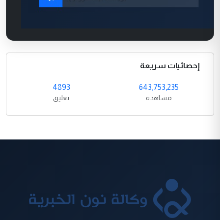
إحصائيات سريعة
4893
643,753,235
مشاهدة
تعليق