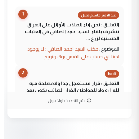
1
عبد الأمير جاسم هليل
التعليق : نحن اباء الطلاب الأوائل على العراق
نتشرف بلقاء السيد احمد الصافي في العتبات
الحسنية لزرع ...
مكتب السيد احمد الصافي : لا يوجود
الموضوع :
لدينا اي حساب على الفيس بوك وتويتر
2
hadi
التعليق : قرار مستعجل جدا ولامصلحة فيه
للوزاره ولا للمواطن القرار الصائب يكون بعد
الاستماع للمدير ومغرفة ...
يتم التحديث اولا باول
وزير الصحة يعفي مدير مستشفى الكرخ
الموضوع :
العام في بغداد
3
سردار