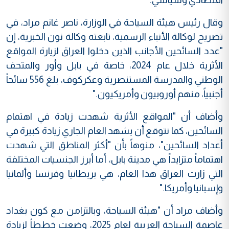
وقال رئيس هيئة السياحة في الوزارة، ناصر غانم مراد، في
تصريح لوكالة الأنباء الرسمية، تابعته وكالة نون الخبرية، إن
"عدد السائحين الأجانب الذين دخلوا العراق لزيارة المواقع
الأثرية خلال عام 2024، خاصة في بابل وأور والمتحف
الوطني والمدرسة المستنصرية وعكركوف، بلغ 556 سائحاً
أجنبياً، منهم أوروبيون وأمريكيون
".
وأضاف أن "المواقع الأثرية شهدت زيادة في اهتمام
السائحين، كما نتوقع أن يشهد العام الجاري زيادة كبيرة في
أعداد السائحين"، منوهاً بأن "أكثر المناطق التي شهدت
اهتماماً متزايداً هي مدينة بابل، أما أبرز الجنسيات المختلفة
التي زارت العراق هذا العام، هي بريطانيا وفرنسا وألمانيا
وإسبانيا وأمريكا
".
وأضاف مراد أن "هيئة السياحة، وبالتزامن مع كون بغداد
عاصمة السياحة العربية لعام 2025، وضعت خططاً لزيادة