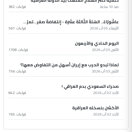
حتمية حصر السلاح المنفلت بيد الدولة العراقية
منذ 10 ساعة
قراءات :
382
عاشُورْاءُ.. السّنَةُ الثّالثةَ عشَرَة - إِنتفاضةُ صفَر…تمرّ...
الأربعاء 05 آب 2026
قراءات :
561
اليوم الحادي والأربعون
الأثنين 03 آب 2026
قراءات :
1708
لماذا تبدو الحرب مع إيران أسهل من التفاوض معها؟
الأثنين 03 آب 2026
قراءات :
756
صحراء السعودي بدم العراقي !
الأحد 02 آب 2026
قراءات :
842
الأكشن بنسخته العراقية
الأحد 02 آب 2026
قراءات :
765