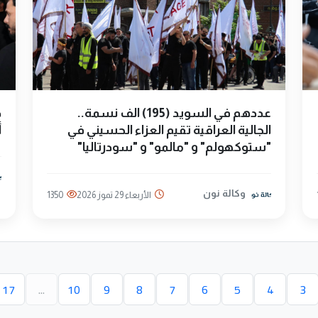
عددهم في السويد (195) الف نسمة..
ح
الجالية العراقية تقيم العزاء الحسيني في
أ
"ستوكهولم" و "مالمو" و "سودرتاليا"
وكالة نون
الأربعاء 29 تموز 2026
1350
17
...
10
9
8
7
6
5
4
3
حالية)