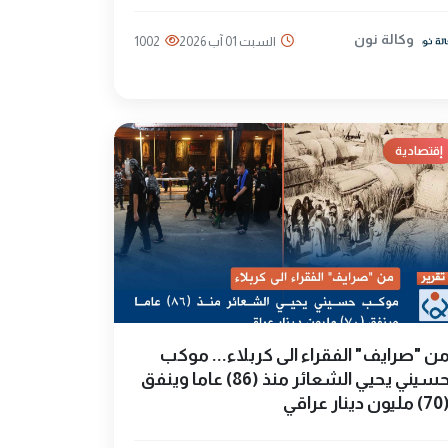
وكالة نون
السبت 01 آب 2026
1002
إقتصادية
ن "صرايف" الفقراء الى كربلاء... موكب
حسيني يحيي الشعائر منذ (86) عاما وينفق
يون دينار عراقي