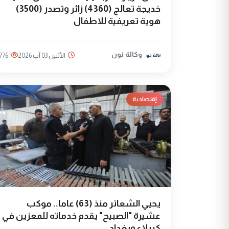
خديجة تعالج (4360) زائر وتصدر (3500)
هوية تعريفية للاطفال
وكالة نون
الأثنين 03 آب 2026
776
إقتصادية
يحيي الشعائر منذ (63) عاما.. موكب
عشيرة "الصبيح" يقدم خدماته للمعزين في
كربلاء وبغداد