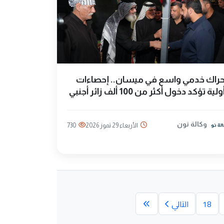
راك خدمي واسع في ميسان.. إحصاءات
ولية تؤكد دخول أكثر من 100 ألف زائر أجنبي
وكالة نون
الأربعاء 29 تموز 2026
730
18
التالي