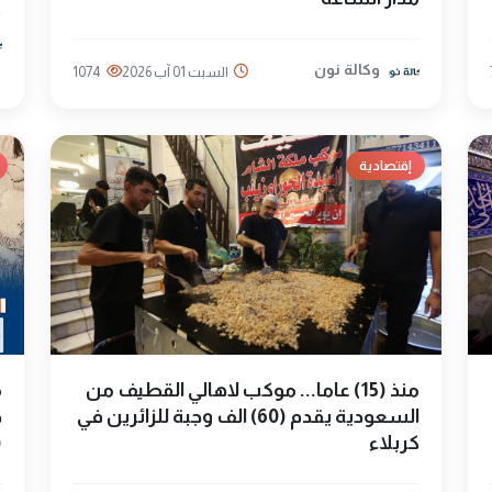
وكالة نون
السبت 01 آب 2026
1074
إقتصادية
منذ (15) عاما... موكب لاهالي القطيف من
م
السعودية يقدم (60) الف وجبة للزائرين في
كربلاء
(70) مل