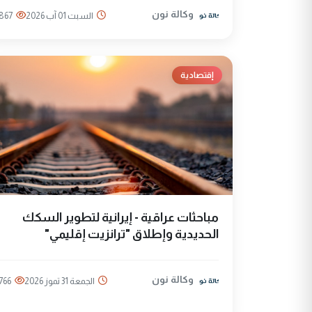
وكالة نون
السبت 01 آب 2026
867
إقتصادية
مباحثات عراقية - إيرانية لتطوير السكك
الحديدية وإطلاق "ترانزيت إقليمي"
وكالة نون
الجمعة 31 تموز 2026
766