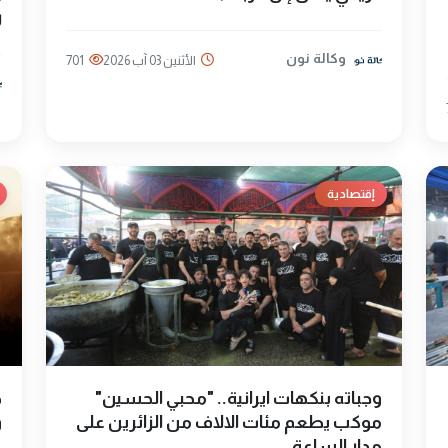
ر
وكالة نون
الأثنين 03 آب 2026
701
إقتصادية
وجباته بنكهات ايرانية.. "محبي الحسين"
ط
موكب يطعم مئات الالاف من الزائرين على
و
مدار الساعة