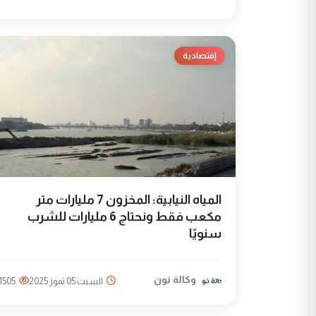
إقتصادية
المياه النيابية: المخزون 7 مليارات متر
مكعب فقط ونحتاج 6 مليارات للشرب
سنويًا
وكالة نون
السبت 05 تموز 2025
1505