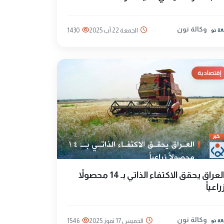
وكالة نون
الجمعة 22 آب 2025
1430
إقتصادية
العراق يحقق الاكتفاء الذاتي بـ 14 محصولاً
راعياً
وكالة نون
الخميس 17 تموز 2025
1546