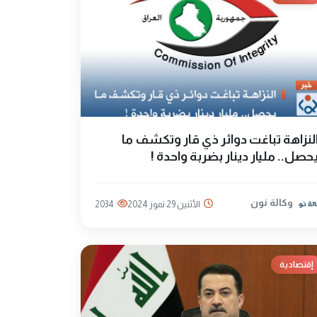
لنزاهة تباغت دوائر ذي قار وتكشف ما
حصل.. مليار دينار بضربة واحدة !
وكالة نون
الأثنين 29 تموز 2024
2034
إقتصادية