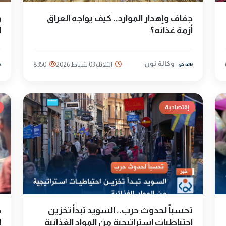
جفاف وإهدار الموارد.. كيف يواجه العراق
و
أزمة غذائه؟
ا
وكالة نون
الثلاثاء 03 شباط 2026
8350
إقتصادية
تحسباً لحدوث حرب.. السويد تبدأ تخزين
ه
احتياطيات استراتيجية من المواد الغذائية
ا