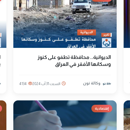
الديوانية.. محافظة تطفو على كنوز
ا
وسكانها الأفقر في العراق
ي
وكالة نون
السبت 31 آب 2024
4134
إقتصادية