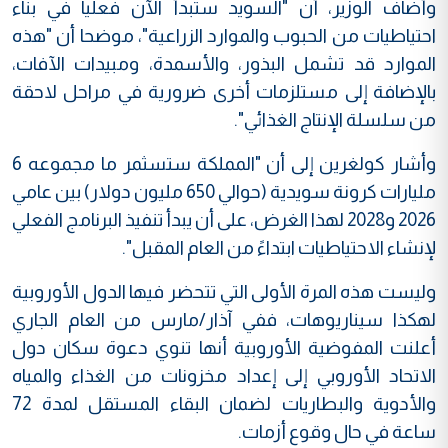
وأضاف الوزير، أن "السويد ستبدأ الآن فعليا في بناء
احتياطيات من الحبوب والموارد الزراعية"، موضحا أن "هذه
الموارد قد تشمل البذور، والأسمدة، ومبيدات الآفات،
بالإضافة إلى مستلزمات أخرى ضرورية في مراحل لاحقة
من سلسلة الإنتاج الغذائي".
وأشار كولغرين إلى أن "المملكة ستسثمر ما مجموعه 6
مليارات كرونة سويدية (حوالي 650 مليون دولار) بين عامي
2026 و2028 لهذا الغرض، على أن يبدأ تنفيذ البرنامج الفعلي
لإنشاء الاحتياطيات ابتداءً من العام المقبل".
وليست هذه المرة الأولى التي تتحضر فيها الدول الأوروبية
لهكذا سيناريوهات، ففي آذار/مارس من العام الجاري
أعلنت المفوضية الأوروبية أنها تنوي دعوة سكان دول
الاتحاد الأوروبي إلى إعداد مخزونات من الغذاء والمياه
والأدوية والبطاريات لضمان البقاء المستقل لمدة 72
ساعة في حال وقوع أزمات.