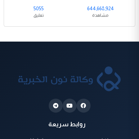
5055
644,668,924
مشاهدة
تعليق
روابط سريعة