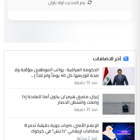
يتم التحديث اولا باول
3
محمد حسين عبد الكريم حسين
التعليق : هل أستطيع الحصول على هذه
المسرحيات ...
كربلاء :اصدار اربع مسرحيات للشاعر رضا
الموضوع :
الخفاجي
4
آخر الاضافات
صلاح مهدي حسن
الحكومة العراقية : رواتب الموظفين مؤمّنة ولا
التعليق : صلاح مهدي حسن ...
صحة لتوزيعها كل 40 يوماً ولم نلجأ إ...
هيئة الحج تصدر قرارا يخص "لم الشمل"
الموضوع :
منذ 13 دقيقة
وتعديل استمارة قرعة الحج
إيران: مضيق هرمز لن يكون آمنا للملاحة إذا
واصلت واشنطن الحصار
5
صلاح مهدي حسن
منذ 31 دقيقة
التعليق : صلاح مهدي حسن ...
هيئة الحج تصدر قرارا يخص "لم الشمل"
الإعلام الأمني: ضربات جوية دقيقة تدمر 8
الموضوع :
مضافات لإرهابي "داعش" في كركوك
وتعديل استمارة قرعة الحج
منذ 2 ساعة