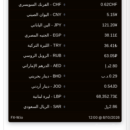
CurrencyRate