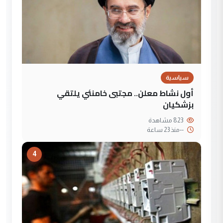
سياسية
أول نشاط معلن.. مجتبى خامنئي يلتقي
بزشكيان
823 مشاهدة
--
منذ 23 ساعة
4