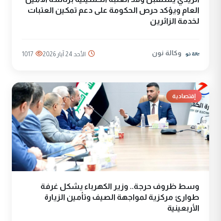
العام ويؤكد حرص الحكومة على دعم تمكين العتبات
لخدمة الزائرين
وكالة نون
الأحد 24 آيار 2026
1017
إقتصادية
وسط ظروف حرجة.. وزير الكهرباء يشكل غرفة
طوارئ مركزية لمواجهة الصيف وتأمين الزيارة
الأربعينية