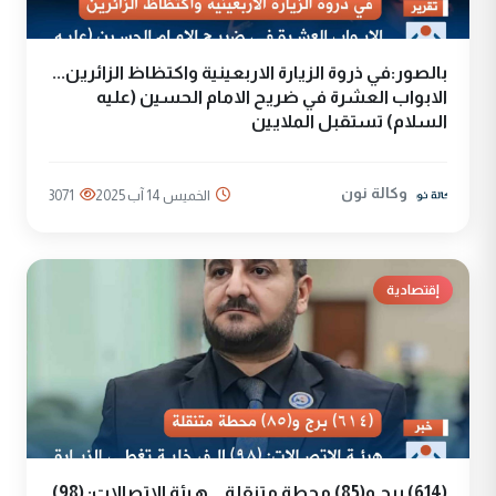
بالصور:في ذروة الزيارة الاربعينية واكتظاظ الزائرين...
الابواب العشرة في ضريح الامام الحسين (عليه
السلام) تستقبل الملايين
وكالة نون
الخميس 14 آب 2025
3071
إقتصادية
(614) برج و(85) محطة متنقلة... هيئة الاتصالات: (98)