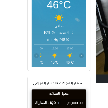
46°C
صافي
4 م\ث
10%
mmHg
749
21:00
20:00
19:00
18:00
17:00
‹
›
40°C
41°C
43°C
45°C
46°C
اسعار العملات بالدينار العراقي