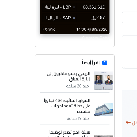
CurrencyRate
اقرأ أيضاً
الزيدي يدعو ماكرون إلى
زيارة العراق
منذ 20 ساعة
الموارد المائية: 454 تجاوزاً
على دجلة تعود لجهات
متنفذة
منذ 19 ساعة
كل
هيئة الحج تصدر توضيحاً