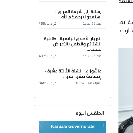
تعلقة
رسالة إلى شيعة العراق..
استعدوا يرحمكم الله
، بما
منذ 22 ساعة
قراءات :
458
ارجه،
انهيار الأخلاق الرقمية.. ظاهرة
الشتائم والطعن بالأعراض
بسبب...
منذ 23 ساعة
قراءات :
437
عاشُورْاءُ.. السّنَةُ الثّالثةَ عشَرَة -
إِنتفاضةُ صفَر…تمرّ...
السبت 08 آب 2026
قراءات :
346
الطقس اليوم
Karbala Governorate