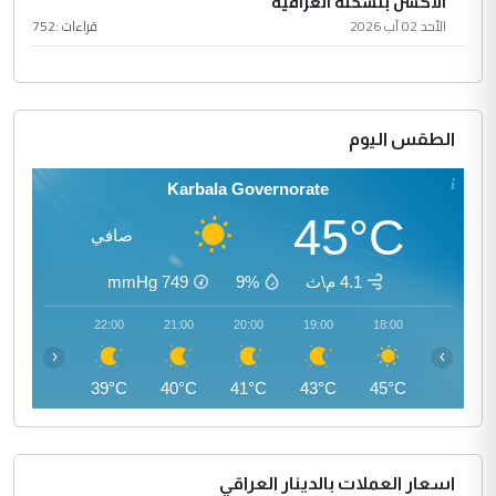
الأكشن بنسخته العراقية
الأحد 02 آب 2026
قراءات :
752
الطقس اليوم
Karbala Governorate
45°C
صافي
4.1 م\ث
9%
749
mmHg
23:00
22:00
21:00
20:00
19:00
18:00
‹
›
37°C
39°C
40°C
41°C
43°C
45°C
اسعار العملات بالدينار العراقي