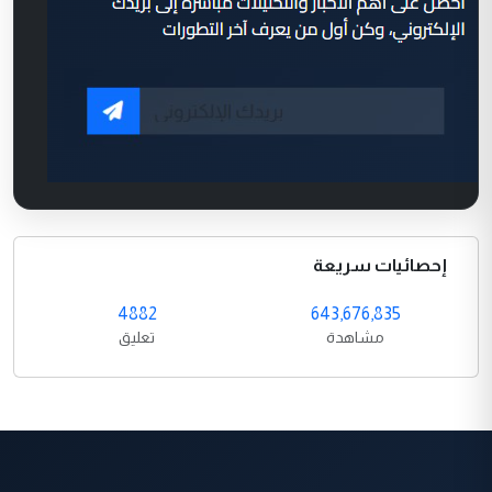
إحصائيات سريعة
4882
643,676,835
مشاهدة
تعليق