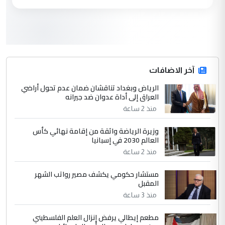
العام في بغداد
3
سردار
التعليق : واحد من عصابة علي ماما يسقط
جنسية الرافد الثالث للعراق ومن اصول عريقة
ابا فرات ...
آخر الاضافات
الجواهري يرد على صدام حسين سل
الرياض وبغداد تناقشان ضمان عدم تحول أراضي
الموضوع :
العراق إلى أداة عدوان ضد جيرانه
مضجعيك يابن الزنا (نص كامل)
منذ 2 ساعة
4
سردار
وزيرة الرياضة واثقة من إقامة نهائي كأس
العالم 2030 في إسبانيا
التعليق : واحد من عصابة علي ماما يسقط
منذ 2 ساعة
جنسية الرافد الثالث للعراق ومن اصول عريقة
ابا فرات ...
مستشار حكومي يكشف مصير رواتب الشهر
الجواهري يرد على صدام حسين سل
الموضوع :
المقبل
مضجعيك يابن الزنا (نص كامل)
منذ 3 ساعة
مطعم إيطالي يرفض إنزال العلم الفلسطيني
5
حيدر عاشور