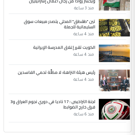
ويخسر روادا من رجال أعمال إسرائيليين
التعليق : تحياتي لك استاذ حامدتركان. كلام
منذ 3 ساعة
دقيق ومسؤول؛ فالاستثمار الحقيقي للإنسان
تين "طقطق" المحلي يتصدر مبيعات سوق
وثروات البلد يعتمد على الكفاءة ...
السليمانية للجملة
بين الإهمال واغتصاب الأرض.. بلاد
الموضوع :
منذ 4 ساعة
الرافدين تعاني الجفاف والتصحر!!
الكويت تقرر إغلاق المدرسة الإيرانية
منذ 4 ساعة
رئيس هيئة النزاهة: لا مظلَّة تحمي الفاسدين
منذ 4 ساعة
لجنة التراخيص : 17 ناديا في دوري نجوم العراق و3
فرق خارج الضوابط
منذ 6 ساعة