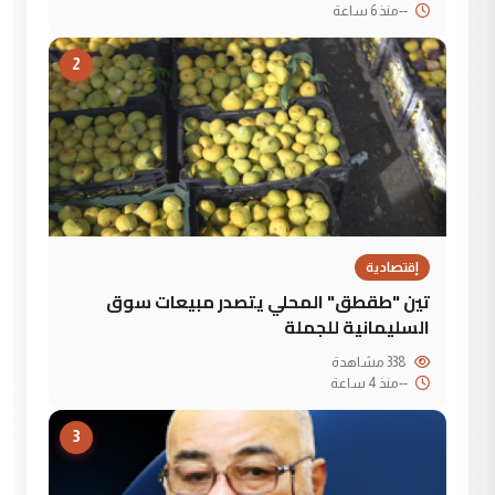
--
منذ 6 ساعة
2
إقتصادية
تين "طقطق" المحلي يتصدر مبيعات سوق
السليمانية للجملة
338 مشاهدة
--
منذ 4 ساعة
3