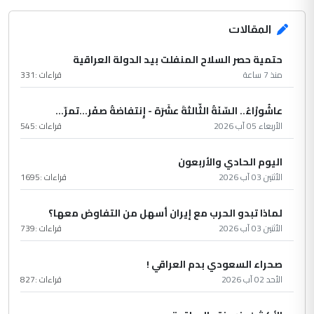
المقالات
حتمية حصر السلاح المنفلت بيد الدولة العراقية
منذ 7 ساعة
قراءات :
331
عاشُورْاءُ.. السّنَةُ الثّالثةَ عشَرَة - إِنتفاضةُ صفَر…تمرّ...
الأربعاء 05 آب 2026
قراءات :
545
اليوم الحادي والأربعون
الأثنين 03 آب 2026
قراءات :
1695
لماذا تبدو الحرب مع إيران أسهل من التفاوض معها؟
الأثنين 03 آب 2026
قراءات :
739
صحراء السعودي بدم العراقي !
الأحد 02 آب 2026
قراءات :
827