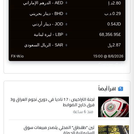
CurrencyRate
اقرأ أيضاً
لجنة التراخيص : 17 ناديا في دوري نجوم العراق و3
فرق خارج الضوابط
منذ 6 ساعة
تين "طقطق" المحلي يتصدر مبيعات سوق
السليمانية للجملة