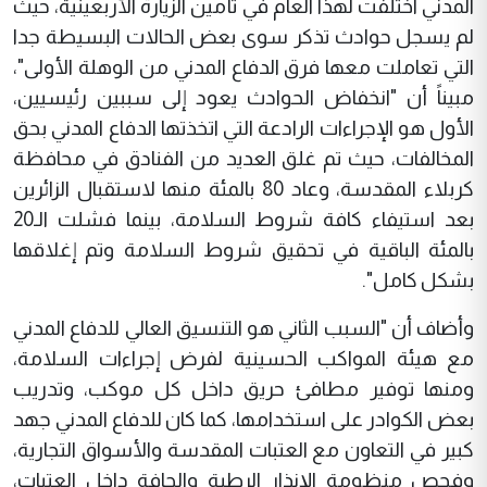
المدني اختلفت لهذا العام في تأمين الزيارة الأربعينية، حيث
لم يسجل حوادث تذكر سوى بعض الحالات البسيطة جدا
التي تعاملت معها فرق الدفاع المدني من الوهلة الأولى"،
مبيناً أن "انخفاض الحوادث يعود إلى سببين رئيسيين،
الأول هو الإجراءات الرادعة التي اتخذتها الدفاع المدني بحق
المخالفات، حيث تم غلق العديد من الفنادق في محافظة
كربلاء المقدسة، وعاد 80 بالمئة منها لاستقبال الزائرين
بعد استيفاء كافة شروط السلامة، بينما فشلت الـ20
بالمئة الباقية في تحقيق شروط السلامة وتم إغلاقها
بشكل كامل".
وأضاف أن "السبب الثاني هو التنسيق العالي للدفاع المدني
مع هيئة المواكب الحسينية لفرض إجراءات السلامة،
ومنها توفير مطافئ حريق داخل كل موكب، وتدريب
بعض الكوادر على استخدامها، كما كان للدفاع المدني جهد
كبير في التعاون مع العتبات المقدسة والأسواق التجارية،
وفحص منظومة الإنذار الرطبة والجافة داخل العتبات،