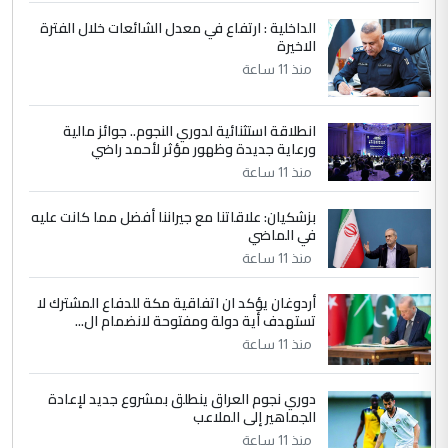
ابا فرات ...
الداخلية : ارتفاع في معدل الشائعات خلال الفترة
الاخيرة
الجواهري يرد على صدام حسين سل
الموضوع :
مضجعيك يابن الزنا (نص كامل)
منذ 11 ساعة
انطلاقة استثنائية لدوري النجوم.. جوائز مالية
5
سردار
ورعاية جديدة وظهور مؤثر لأحمد راضي
التعليق : واحد من عصابة علي ماما يسقط
منذ 11 ساعة
جنسية الرافد الثالث للعراق ومن اصول عريقة
ابا فرات ...
بزشكيان: علاقاتنا مع جيراننا أفضل مما كانت عليه
في الماضي
الجواهري يرد على صدام حسين سل
الموضوع :
مضجعيك يابن الزنا (نص كامل)
منذ 11 ساعة
أردوغان يؤكد ان اتفاقية مكة للدفاع المشترك لا
تستهدف أية دولة ومفتوحة لانضمام ال...
منذ 11 ساعة
دوري نجوم العراق ينطلق بمشروع جديد لإعادة
الجماهير إلى الملاعب
منذ 11 ساعة