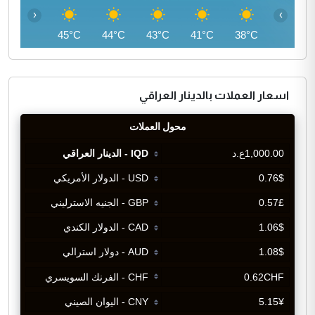
‹
›
45°C
45°C
44°C
43°C
41°C
38°C
اسعار العملات بالدينار العراقي