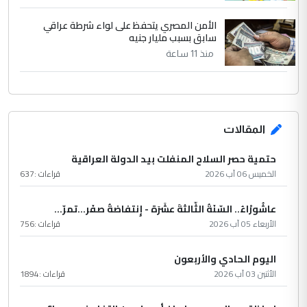
الأمن المصري يتحفظ على لواء شرطة عراقي
سابق بسبب مليار جنيه
منذ 11 ساعة
المقالات
حتمية حصر السلاح المنفلت بيد الدولة العراقية
الخميس 06 آب 2026
قراءات :
637
عاشُورْاءُ.. السّنَةُ الثّالثةَ عشَرَة - إِنتفاضةُ صفَر…تمرّ...
الأربعاء 05 آب 2026
قراءات :
756
اليوم الحادي والأربعون
الأثنين 03 آب 2026
قراءات :
1894