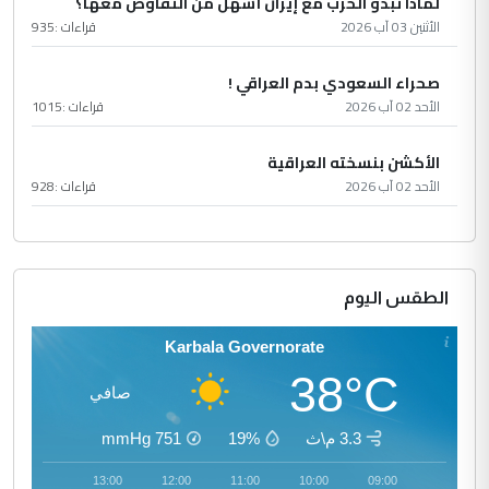
لماذا تبدو الحرب مع إيران أسهل من التفاوض معها؟
الأثنين 03 آب 2026
قراءات :
935
صحراء السعودي بدم العراقي !
الأحد 02 آب 2026
قراءات :
1015
الأكشن بنسخته العراقية
الأحد 02 آب 2026
قراءات :
928
الطقس اليوم
Karbala Governorate
38°C
صافي
3.3 م\ث
19%
751
mmHg
14:00
13:00
12:00
11:00
10:00
09:00