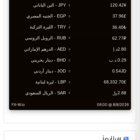
CurrencyRate
اقرأ أيضاً