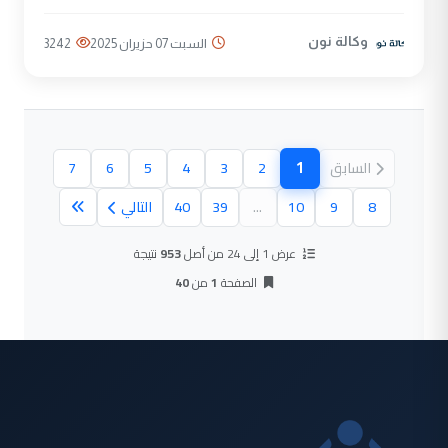
وكالة نون
السبت 07 حزيران 2025
3242
1
السابق
2
3
4
5
6
7
(الصفحة الحالية)
8
9
10
...
39
40
التالي
عرض 1 إلى 24 من أصل
953
نتيجة
الصفحة
1
من
40