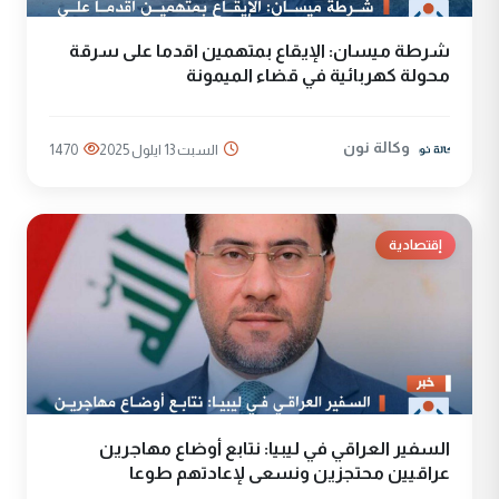
شرطة ميسان: الإيقاع بمتهمين اقدما على سرقة
محولة كهربائية في قضاء الميمونة
وكالة نون
السبت 13 ايلول 2025
1470
إقتصادية
السفير العراقي في ليبيا: نتابع أوضاع مهاجرين
عراقيين محتجزين ونسعى لإعادتهم طوعا