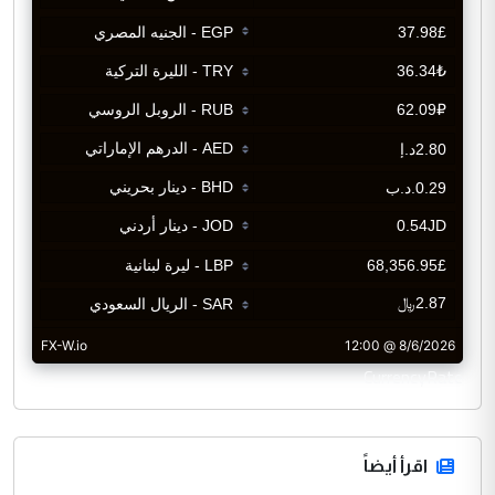
CurrencyRate
اقرأ أيضاً