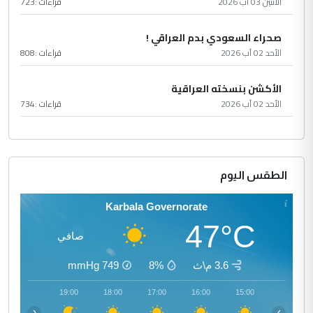
الأثنين 03 آب 2026
قراءات :
723
صحراء السعودي بدم العراقي !
الأحد 02 آب 2026
قراءات :
808
الأكشن بنسخته العراقية
الأحد 02 آب 2026
قراءات :
734
الطقس اليوم
Karbala Governorate
47°C
صافي
3.6 م\ث
8%
749
mmHg
20:00
19:00
18:00
17:00
16:00
15:00
‹
›