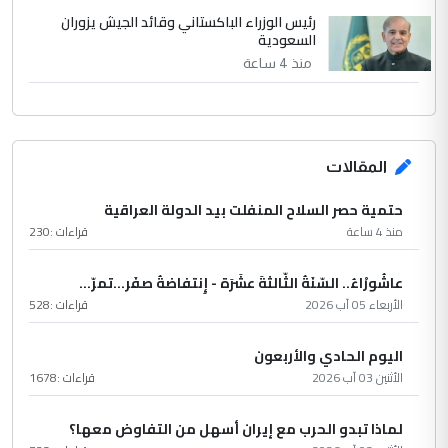
رئيس الوزراء الباكستاني وقائد الجيش يزوران
السعودية
منذ 4 ساعة
المقالات
حتمية حصر السلاح المنفلت بيد الدولة العراقية
منذ 4 ساعة
قراءات :
230
عاشُورْاءُ.. السّنَةُ الثّالثةَ عشَرَة - إِنتفاضةُ صفَر…تمرّ...
الأربعاء 05 آب 2026
قراءات :
528
اليوم الحادي والأربعون
الأثنين 03 آب 2026
قراءات :
1678
لماذا تبدو الحرب مع إيران أسهل من التفاوض معها؟