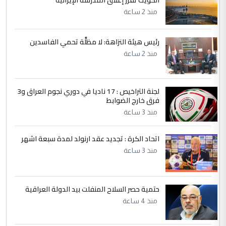
الكويت تقرر إغلاق المدرسة الإيرانية
الجواهري يرد على صدام حسين سل
الموضوع :
منذ 2 ساعة
مضجعيك يابن الزنا (نص كامل)
رئيس هيئة النزاهة: لا مظلَّة تحمي الفاسدين
5
حيدر عاشور
منذ 2 ساعة
التعليق : تحياتي لك استاذ حامدتركان. كلام
دقيق ومسؤول؛ فالاستثمار الحقيقي للإنسان
وثروات البلد يعتمد على الكفاءة ...
لجنة التراخيص : 17 ناديا في دوري نجوم العراق و3
فرق خارج الضوابط
بين الإهمال واغتصاب الأرض.. بلاد
الموضوع :
الرافدين تعاني الجفاف والتصحر!!
منذ 3 ساعة
اتحاد الكرة : تجديد عقد ارنولد لمدة سبعة اشهر
منذ 3 ساعة
حتمية حصر السلاح المنفلت بيد الدولة العراقية
منذ 4 ساعة