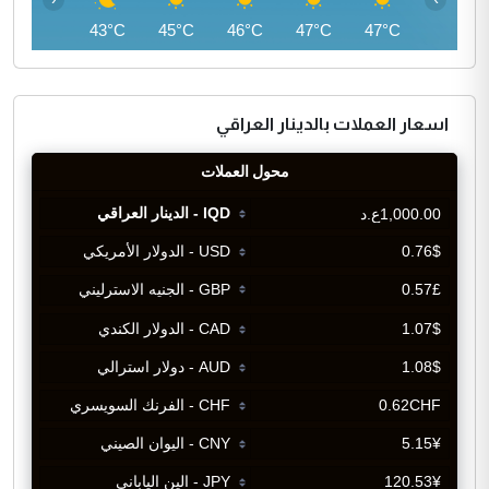
41°C
43°C
45°C
46°C
47°C
47°C
اسعار العملات بالدينار العراقي