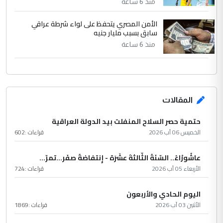
منذ 6 ساعة
الأمن المصري يتحفظ على لواء شرطة عراقي
سابق بسبب مليار جنيه
منذ 6 ساعة
المقالات
حتمية حصر السلاح المنفلت بيد الدولة العراقية
الخميس 06 آب 2026
قراءات :
602
عاشُورْاءُ.. السّنَةُ الثّالثةَ عشَرَة - إِنتفاضةُ صفَر…تمرّ...
الأربعاء 05 آب 2026
قراءات :
724
اليوم الحادي والأربعون
الأثنين 03 آب 2026
قراءات :
1869