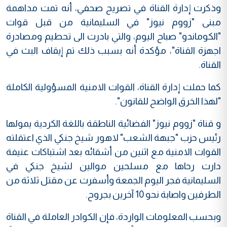
وذكرت إدارة القناة في تصريح صحفي، أنه تمت مداهمة
مبنى "زووم نيوز" في السليمانية من قبل قوات
"الكوماندو" صباح اليوم، والتي بادرت الى تحطيم ومصادرة
اجهزة القناة"، مؤكدة أنه بسبب ذلك تم إيقاف البث في
القناة.
كما حملت إدارة القناة، القوات الامنية المسؤولية الكاملة
"لهذا الخرق الواضح للقانون".
و قناة "زووم نيوز" الفضائية الناطقة باللغة الكردية يمولها
رئيس حزب "جبهة الشعب" لاهور شيخ جنكي الذي اعتقلته
القوات الامنية مع اثنين من أشقائه بعد اشتباكات عنيفة
دارت رحاها مع مسلحين موالين لشيخ جنكي في
السليمانية فجر اليوم الجمعة وأسفرت عن مقتل ثلاثة من
الطرفين واصابة نحو 10 آخرين بجروح.
وبحسب المعلومات الواردة، فإن الكوادر العاملة في القناة