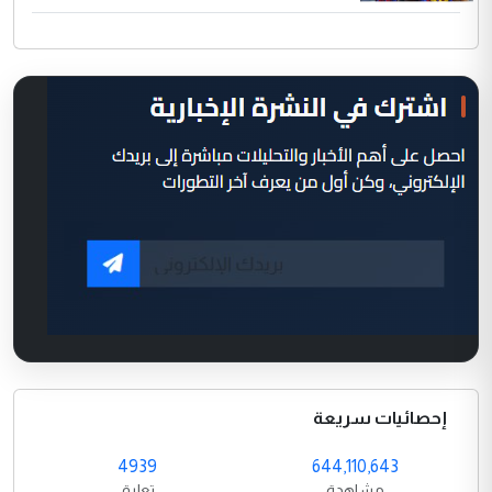
إحصائيات سريعة
4939
644,110,643
مشاهدة
تعليق