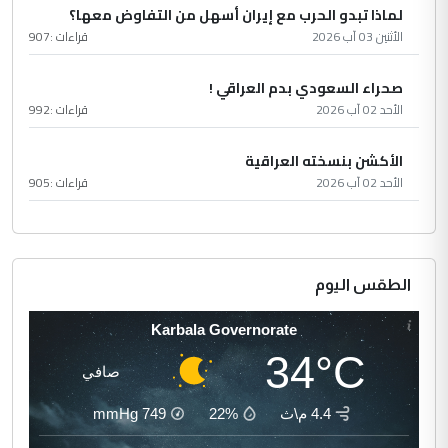
لماذا تبدو الحرب مع إيران أسهل من التفاوض معها؟
الأثنين 03 آب 2026
قراءات :
907
صحراء السعودي بدم العراقي !
الأحد 02 آب 2026
قراءات :
992
الأكشن بنسخته العراقية
الأحد 02 آب 2026
قراءات :
905
الطقس اليوم
Karbala Governorate
34°C
صافي
4.4 م\ث
22%
749
mmHg