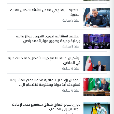
جنسية الرافد الثالث للعراق ومن اصول عريقة
ابا فرات ...
الداخلية : ارتفاع في معدل الشائعات خلال الفترة
الاخيرة
الجواهري يرد على صدام حسين سل
الموضوع :
مضجعيك يابن الزنا (نص كامل)
منذ 5 ساعة
انطلاقة استثنائية لدوري النجوم.. جوائز مالية
5
سردار
ورعاية جديدة وظهور مؤثر لأحمد راضي
التعليق : واحد من عصابة علي ماما يسقط
منذ 5 ساعة
جنسية الرافد الثالث للعراق ومن اصول عريقة
ابا فرات ...
بزشكيان: علاقاتنا مع جيراننا أفضل مما كانت عليه
في الماضي
الجواهري يرد على صدام حسين سل
الموضوع :
مضجعيك يابن الزنا (نص كامل)
منذ 6 ساعة
أردوغان يؤكد ان اتفاقية مكة للدفاع المشترك لا
تستهدف أية دولة ومفتوحة لانضمام ال...
منذ 6 ساعة
دوري نجوم العراق ينطلق بمشروع جديد لإعادة
الجماهير إلى الملاعب