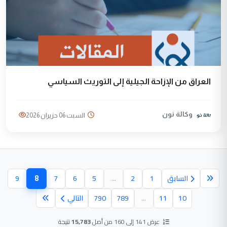
العراق من الإزاحة الجيلية إلى التوريث السياسي
وكالة نون
السبت 06 حزيران 2026
8
السابق
1
2
...
5
6
7
9
(الصفحة الح
10
11
...
789
790
التالي
عرض 141 إلى 160 من أصل
15,783
نتيجة