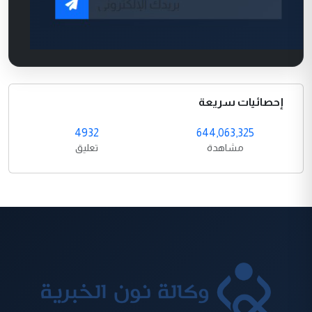
إحصائيات سريعة
4932
644,063,325
مشاهدة
تعليق