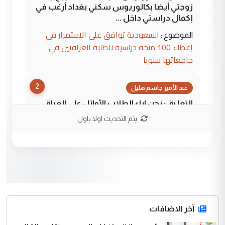
زوجتي أيضا بكالوريوس سكني بغداد أرغب في
إكمال دراستي داخل ...
السعودية توافق على الاستمرار في
الموضوع :
إعطاء 100 منحة دراسية للطلبة العراقيين في
جامعاتها سنويا
2
عبد الأمير جاسم هليل
التعليق : نحن اباء الطلاب الأوائل على العراق
نتشرف بلقاء السيد احمد الصافي في العتبات
يتم التحديث اولا باول
الحسنية لزرع ...
مكتب السيد احمد الصافي : لا يوجود
الموضوع :
لدينا اي حساب على الفيس بوك وتويتر
3
hadi
التعليق : قرار مستعجل جدا ولامصلحة فيه
آخر الاضافات
للوزاره ولا للمواطن القرار الصائب يكون بعد
الاستماع للمدير ومغرفة ...