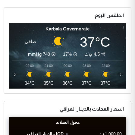
الطقس اليوم
Karbala Governorate
37°C
صافي
4.5 م\ث
17%
749
mmHg
03:00
02:00
01:00
00:00
23:00
22:00
‹
›
34°C
34°C
35°C
36°C
37°C
37°C
اسعار العملات بالدينار العراقي