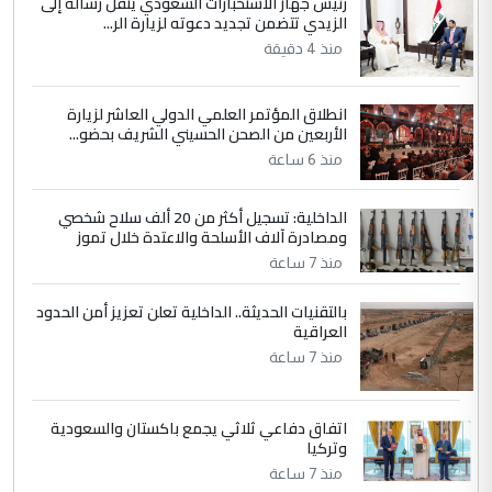
رئيس جهاز الاستخبارات السعودي ينقل رسالة إلى
الزيدي تتضمن تجديد دعوته لزيارة الر...
وزير الصحة يعفي مدير مستشفى الكرخ
الموضوع :
العام في بغداد
منذ 4 دقيقة
انطلاق المؤتمر العلمي الدولي العاشر لزيارة
4
سردار
الأربعين من الصحن الحسيني الشريف بحضو...
التعليق : واحد من عصابة علي ماما يسقط
منذ 6 ساعة
جنسية الرافد الثالث للعراق ومن اصول عريقة
ابا فرات ...
الداخلية: تسجيل أكثر من 20 ألف سلاح شخصي
الجواهري يرد على صدام حسين سل
ومصادرة آلاف الأسلحة والاعتدة خلال تموز
الموضوع :
مضجعيك يابن الزنا (نص كامل)
منذ 7 ساعة
بالتقنيات الحديثة.. الداخلية تعلن تعزيز أمن الحدود
5
سردار
العراقية
التعليق : واحد من عصابة علي ماما يسقط
منذ 7 ساعة
جنسية الرافد الثالث للعراق ومن اصول عريقة
ابا فرات ...
اتفاق دفاعي ثلاثي يجمع باكستان والسعودية
الجواهري يرد على صدام حسين سل
الموضوع :
وتركيا
مضجعيك يابن الزنا (نص كامل)
منذ 7 ساعة