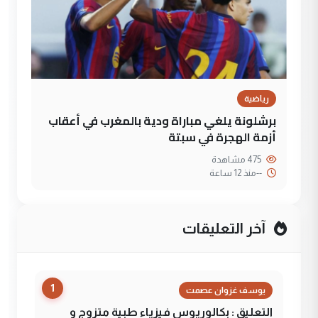
رياضية
برشلونة يلغي مباراة ودية بالمغرب في أعقاب
أزمة الهجرة في سبتة
475 مشاهدة
--
منذ 12 ساعة
آخر التعليقات
1
يوسف غزوان عصمت
التعليق : بكالوريوس فيزياء طبية متزوج و