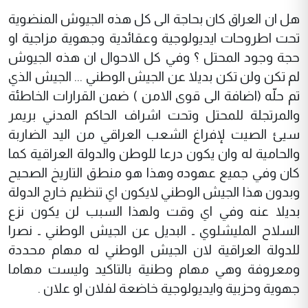
هل ان العراق كان بحاجة الى كل هذه الجيوش المنضوية
تحت اطروحات ايديولوجية وعقائدية وجهوية مزاجية او
حجة وجود المحتل ؟ وفي كل الاحوال ان هذه الجيوش
لم تكن ولن تكن بديلا عن الجيش الوطني ... الجيش الذي
تم حلّه (اضافة الى قوى الامن ) ضمن القرارات الخاطئة
والمرتجلة للمحتل وتحت اشراف الحاكم المدني بريمر
سيئ الصيت لإفراغ الشعب العراقي من اليد الضاربة
والحامية له وان يكون درعا للوطن والدولة العراقية كما
كان وفي جميع عهوده وهذا هو منطق التاريخ الصحيح
وبدون هذا الجيش الوطني لايكون اي تنظيم خارج الدولة
بديلا عنه وفي اي وقت ولهذا السبب لن يكون نزع
السلاح المليشلوي ـ البديل عن الجيش الوطني ـ نصرا
للدولة العراقية لان الجيش الوطني له مهام محددة
ومعروفة وهي مهام وطنية بالتاكيد وليست مهاما
جهوية وحزبية وايديولوجية خاضعة لفلان او علان .