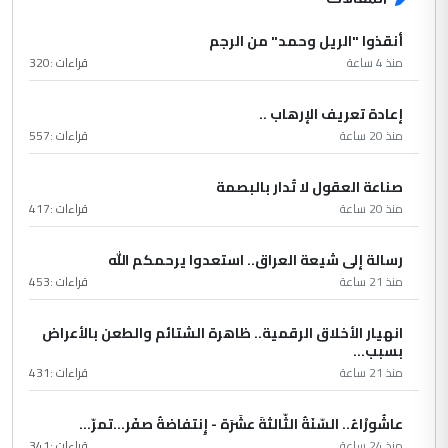
أنقذوا "الريل وحمد" من الرجم
منذ 4 ساعة
قراءات :
320
إعادة تعريف الإرهاب ..
منذ 20 ساعة
قراءات :
557
صناعة العقول لا تُدار بالبصمة
منذ 20 ساعة
قراءات :
417
رسالة إلى شيعة العراق.. استعدوا يرحمكم الله
منذ 21 ساعة
قراءات :
453
انهيار الأخلاق الرقمية.. ظاهرة الشتائم والطعن بالأعراض
بسبب...
منذ 21 ساعة
قراءات :
431
عاشُورْاءُ.. السّنَةُ الثّالثةَ عشَرَة - إِنتفاضةُ صفَر…تمرّ...
منذ 24 ساعة
قراءات :
341