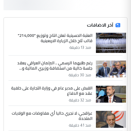
أردوغان يؤكد ان اتفاقية مكة للدفاع
الموضوع :
المشترك لا تستهدف أية دولة ومفتوحة لانضمام
الدول الشقيقة
آخر الاضافات
العتبة الحسينية تعلن انتاج وتوزيع "214,000"
4
قالب ثلج خلال الزيارة الاربعينية
يوسف غزوان عصمت
منذ 13 دقيقة
التعليق : بكالوريوس فيزياء طبية متزوج و
زوجتي أيضا بكالوريوس سكني بغداد أرغب في
إكمال دراستي داخل ...
رغم طلبهما الرسمي .. البرلمان العراقي يعقد
جلسة خالية من استضافة وزيري المالية و...
السعودية توافق على الاستمرار في
الموضوع :
منذ 30 دقيقة
إعطاء 100 منحة دراسية للطلبة العراقيين في
جامعاتها سنويا
القبض على مدير عام في وزارة التجارة على خلفية
عقد مع الدفاع
منذ 32 دقيقة
5
عبد الأمير جاسم هليل
التعليق : نحن اباء الطلاب الأوائل على العراق
عراقجي: لا نجري حاليا أي مفاوضات مع الولايات
المتحدة
نتشرف بلقاء السيد احمد الصافي في العتبات
الحسنية لزرع ...
منذ 41 دقيقة