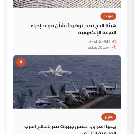
منوعة
هيئة الحج تصدر توضيحاً بشأن موعد إجراء
القرعة الإلكترونية
949 مشاهدة
--
منذ 20 ساعة
4
تقارير
بينها العراق.. خمس جبهات تنذر باندلاع الحرب
العالمية الثالثة