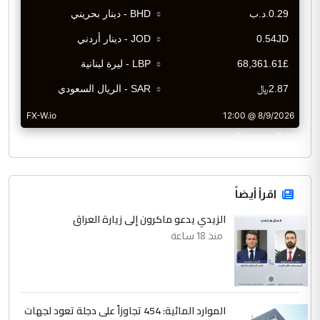
CurrencyRate
اقرأ أيضاً
الزيدي يدعو ماكرون إلى زيارة العراق
منذ 18 ساعة
الموارد المائية: 454 تجاوزاً على دجلة تعود لجهات