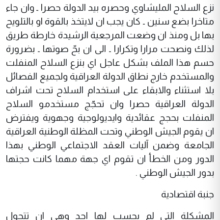
نزع السلاح المليشاوي وحصره بيد الدولة حصرا ـ وان جاء
متاخرا بضع سنين ـ كان يجب ان لايتخذ بالقوة او بالتلويح
بها بل ومنذ ان وضعت المرجعية الرشيدة خارطة طريق
لذلك ونصحت مرارا وتكرارا ـ الى ان بحّ صوتها ـ بضرورة
حسم هذا الملف بشكل عاجل اي بنزع السلاح المنفلت
والمستخدم خارج نطاق الدولة العراقية ولجميع الفصائل
بلا استثناء والابقاء على استخدام السلاح تحت اشراف
الدولة العراقية حصرا وان تحجّج مستخدمو السلاح
المنفلت بحجج عقائدية وايديولوجية وجهوية ويفترض
ان يقوم الجيش الوطني وتحت المظلة الوطنية العراقية
الجامعة وضمن آليات العقد الاجتماعي الوطني بهذا
الدور ومن الخطأ ان تقوم اي جهة مهما كانت حجتها
بدور الجيش الوطني .
جنبة اقتصادية
المشكلة التي لم يحسب لها احد وهي ان تتحول