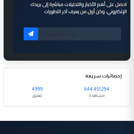
إحصائيات سريعة
4999
644,451,294
مشاهدة
تعليق