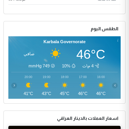
الطقس اليوم
Karbala Governorate
46°C
صافي
4 م\ث
10%
749
mmHg
21:00
20:00
19:00
18:00
17:00
16:00
‹
›
40°C
41°C
43°C
45°C
46°C
46°C
اسعار العملات بالدينار العراقي