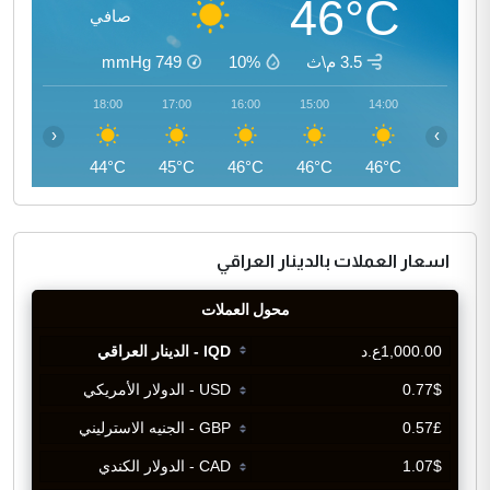
46°C
صافي
3.5 م\ث
10%
749
mmHg
19:00
18:00
17:00
16:00
15:00
14:00
‹
›
42°C
44°C
45°C
46°C
46°C
46°C
اسعار العملات بالدينار العراقي