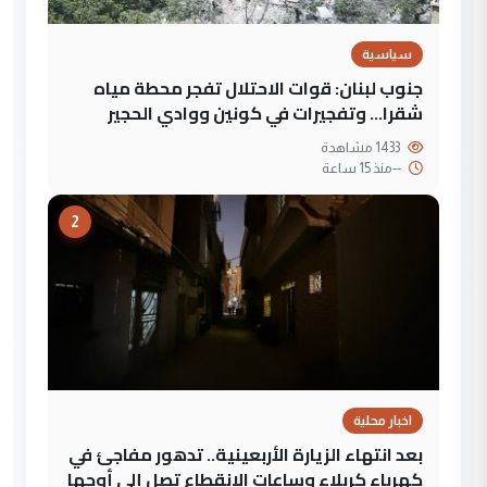
سياسية
جنوب لبنان: قوات الاحتلال تفجر محطة مياه
شقرا… وتفجيرات في كونين ووادي الحجير
1433 مشاهدة
--
منذ 15 ساعة
2
اخبار محلية
بعد انتهاء الزيارة الأربعينية.. تدهور مفاجئ في
كهرباء كربلاء وساعات الانقطاع تصل إلى أوجها