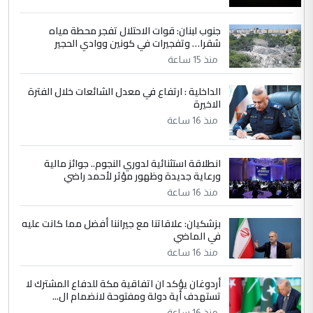
جنوب لبنان: قوات الاحتلال تفجر محطة مياه
4
سردار
شقرا… وتفجيرات في كونين ووادي الحجير
التعليق : واحد من عصابة علي ماما يسقط
منذ 15 ساعة
جنسية الرافد الثالث للعراق ومن اصول عريقة
ابا فرات ...
الداخلية : ارتفاع في معدل الشائعات خلال الفترة
الاخيرة
الجواهري يرد على صدام حسين سل
الموضوع :
مضجعيك يابن الزنا (نص كامل)
منذ 16 ساعة
انطلاقة استثنائية لدوري النجوم.. جوائز مالية
5
سردار
ورعاية جديدة وظهور مؤثر لأحمد راضي
التعليق : واحد من عصابة علي ماما يسقط
منذ 16 ساعة
جنسية الرافد الثالث للعراق ومن اصول عريقة
ابا فرات ...
بزشكيان: علاقاتنا مع جيراننا أفضل مما كانت عليه
في الماضي
الجواهري يرد على صدام حسين سل
الموضوع :
مضجعيك يابن الزنا (نص كامل)
منذ 16 ساعة
أردوغان يؤكد ان اتفاقية مكة للدفاع المشترك لا
تستهدف أية دولة ومفتوحة لانضمام ال...
منذ 16 ساعة