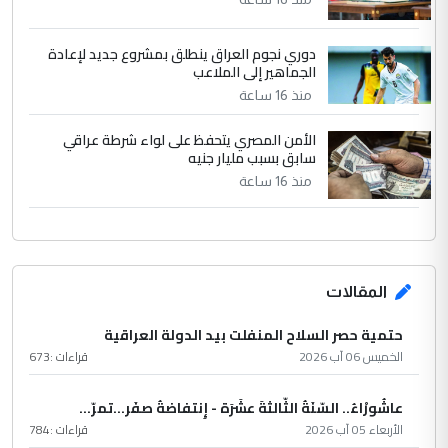
دوري نجوم العراق ينطلق بمشروع جديد لإعادة
الجماهير إلى الملاعب
منذ 16 ساعة
الأمن المصري يتحفظ على لواء شرطة عراقي
سابق بسبب مليار جنيه
منذ 16 ساعة
المقالات
حتمية حصر السلاح المنفلت بيد الدولة العراقية
الخميس 06 آب 2026
قراءات :
673
عاشُورْاءُ.. السّنَةُ الثّالثةَ عشَرَة - إِنتفاضةُ صفَر…تمرّ...
الأربعاء 05 آب 2026
قراءات :
784