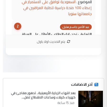
السعودية توافق على الاستمرار في
الموضوع :
إعطاء 100 منحة دراسية للطلبة العراقيين في
جامعاتها سنويا
2
عبد الأمير جاسم هليل
التعليق : نحن اباء الطلاب الأوائل على العراق
نتشرف بلقاء السيد احمد الصافي في العتبات
يتم التحديث اولا باول
الحسنية لزرع ...
مكتب السيد احمد الصافي : لا يوجود
الموضوع :
لدينا اي حساب على الفيس بوك وتويتر
3
hadi
التعليق : قرار مستعجل جدا ولامصلحة فيه
آخر الاضافات
للوزاره ولا للمواطن القرار الصائب يكون بعد
الاستماع للمدير ومغرفة ...
بعد انتهاء الزيارة الأربعينية.. تدهور مفاجئ في
كهرباء كربلاء وساعات الانقطاع تصل...
وزير الصحة يعفي مدير مستشفى الكرخ
الموضوع :
العام في بغداد
منذ 15 ساعة