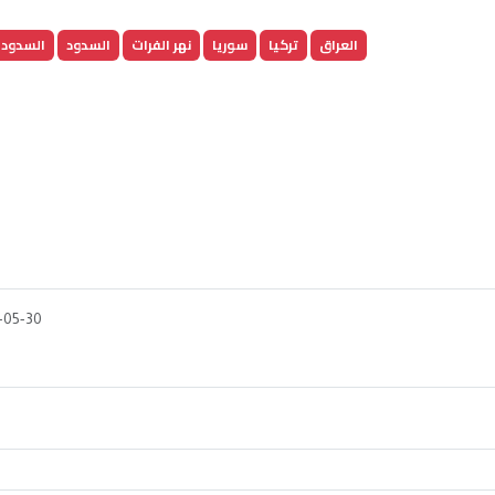
العراق
تركيا
سوريا
نهر الفرات
السدود
السدود 
-05-30