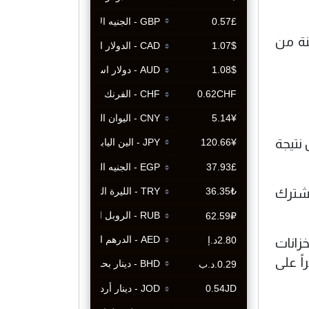
نة من
 نتيجة
لمشترك
خزانات
ً على