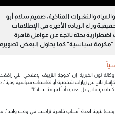
ياه والتغيرات المناخية، صميم سلام أبو
قية وراء الزيادة الأخيرة في الإطلاقات
انت اضطرارية بحتة ناتجة عن عوامل قاهرة
"مكرمة سياسية" كما يحاول البعض تصويره.
ياً
الة نون الخبرية، إن "موجة التزييف الإعلامي التي رافقت 
ر كإنجاز ناتج عن زيارات شخصية أو تفاهمات سياسية ودية"، 
لف إنساني، بل تعتبره أمنًا قوميًا سياديًا".
حت) نتيجة لعدة أسباب قاهرة تزامنت في وقت واحد"، مبينا