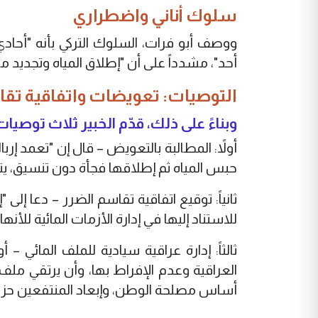
سلوك أناني واضطراري
ووصف أبو فرات، السلوك التركي بأنه "أحاد
أحد"، مشدداً على أن "إطلاق المياه وتجديد ميا
التوصيات: تعويضات واتفاقية تق
وبناءً على ذلك، قدّم الخبير ثلاث توصيات
أولاً: المطالبة بالتعويض – قال إن "تعمد إ
حبس المياه ثم إطلاقها فجأة دون تنسيق، يتط
ثانياً: توقيع اتفاقية تقاسم الضرر – دعا إلى
للاستناد إليها في إدارة الأزمات المائية للأنها
ثالثاً: إدارة عراقية سيادية للملف المائي – 
العراقية وعدم الإفراط بها، وأن يرتقي ملف 
أساس مصلحة الوطن، وإبعاد المنتفعين حزبيا