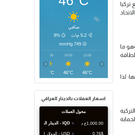
46°C
تركيا
لاتحاد
صافي
5.2 م\ث
9%
mmHg
749
هو ما
لطاقة
17:00
16:00
15:00
14:00
13:00
‹
›
45°C
46°C
46°C
46°C
46°C
؛ لذا
اسعار العملات بالدينار العراقي
لتركية
حماية