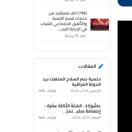
(796) الف مستفيد من
خدمات قسم التنمية
والتأهيل الاجتماعي للشباب
في الزيارة الارب...
منذ 15 ساعة
المقالات
حتمية حصر السلاح المنفلت بيد
الدولة العراقية
الخميس 06 آب 2026
قراءات :
508
عاشُورْاءُ.. السّنَةُ الثّالثةَ عشَرَة -
إِنتفاضةُ صفَر…تمرّ...
الأربعاء 05 آب 2026
قراءات :
648