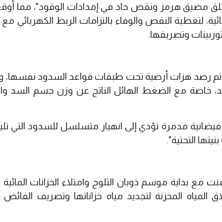
 غلق مضيق هرمز ونقص حاد في إمدادات الوقود"، مما أوقع 
ية، لتغطية النقص والوفاء بالتزامات الربط الكهربائي مع ا
لتوربينات وتصريفها.
حيث تم رصد هزات أرضية تحت طبقات قواعد السدود نفسها، و
سد، خاصة مع الضغط الهائل الناتج عن وزن جسم السد وا
ضانية مدمرة تؤدي إلى انهيار متسلسل للسدود التي تليها
يتها التحتية".
منت مع بداية موسم ذوبان الثلوج وامتلاء الخزانات المائية ا
ق المياه المخزنة لتجديد مياه خزاناتها وتصريف الفائض ل