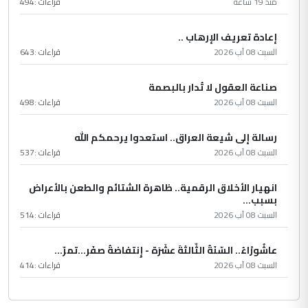
منذ 19 ساعة
قراءات :
494
إعادة تعريف الإرهاب ..
السبت 08 آب 2026
قراءات :
643
صناعة العقول لا تُدار بالبصمة
السبت 08 آب 2026
قراءات :
498
رسالة إلى شيعة العراق.. استعدوا يرحمكم الله
السبت 08 آب 2026
قراءات :
537
انهيار الأخلاق الرقمية.. ظاهرة الشتائم والطعن بالأعراض
بسبب...
السبت 08 آب 2026
قراءات :
514
عاشُورْاءُ.. السّنَةُ الثّالثةَ عشَرَة - إِنتفاضةُ صفَر…تمرّ...
السبت 08 آب 2026
قراءات :
414