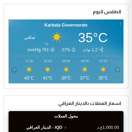
الطقس اليوم
Karbala Governorate
35°C
صافي
1.2 م\ث
27%
751
mmHg
12:00
11:00
10:00
09:00
08:00
07:00
‹
›
45°C
43°C
41°C
39°C
37°C
35°C
اسعار العملات بالدينار العراقي