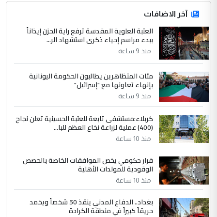
4
آخر الاضافات
hadi
العتبة العلوية المقدسة ترفع راية الحزن إيذاناً
التعليق : تحيه اخويه حسينيه اي انسان مهما
ببدء مراسم إحياء ذكرى استشهاد الر...
كان محدود المعرفه بتفاصيل احداث المنطقه
منذ 9 ساعة
يقول بما لايقبل ...
أردوغان يؤكد ان اتفاقية مكة للدفاع
الموضوع :
مئات المتظاهرين يطالبون الحكومة اليونانية
المشترك لا تستهدف أية دولة ومفتوحة لانضمام
بإنهاء تعاونها مع "إسرائيل"
الدول الشقيقة
منذ 9 ساعة
كربلاء:مستشفى تابعة للعتبة الحسينية تعلن نجاح
5
يوسف غزوان عصمت
(400) عملية لزراعة نخاع العظم للبا...
التعليق : بكالوريوس فيزياء طبية متزوج و
منذ 10 ساعة
زوجتي أيضا بكالوريوس سكني بغداد أرغب في
إكمال دراستي داخل ...
قرار حكومي يخص الموافقات الخاصة بالحصص
الوقودية للمولدات الأهلية
السعودية توافق على الاستمرار في
الموضوع :
إعطاء 100 منحة دراسية للطلبة العراقيين في
منذ 10 ساعة
جامعاتها سنويا
بغداد.. الدفاع المدني ينقذ 50 شخصاً ويخمد
حريقاً كبيراً في منطقة الكرادة