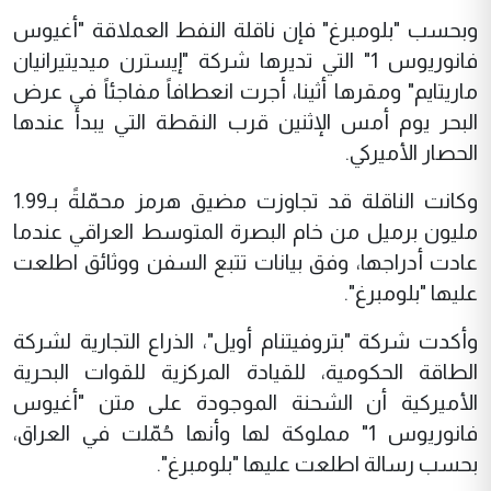
وبحسب "بلومبرغ" فإن ناقلة النفط العملاقة "أغيوس
فانوريوس 1" التي تديرها شركة "إيسترن ميديتيرانيان
ماريتايم" ومقرها أثينا، أجرت انعطافاً مفاجئاً في عرض
البحر يوم أمس الإثنين قرب النقطة التي يبدأ عندها
الحصار الأميركي.
وكانت الناقلة قد تجاوزت مضيق هرمز محمّلةً بـ1.99
مليون برميل من خام البصرة المتوسط العراقي عندما
عادت أدراجها، وفق بيانات تتبع السفن ووثائق اطلعت
عليها "بلومبرغ".
وأكدت شركة "بتروفيتنام أويل"، الذراع التجارية لشركة
الطاقة الحكومية، للقيادة المركزية للقوات البحرية
الأميركية أن الشحنة الموجودة على متن "أغيوس
فانوريوس 1" مملوكة لها وأنها حُمّلت في العراق،
بحسب رسالة اطلعت عليها "بلومبرغ".