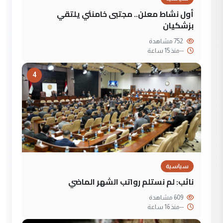
أول نشاط معلن.. مجتبى خامنئي يلتقي
بزشكيان
752 مشاهدة
--
منذ 15 ساعة
4
سياسية
نائب: لم نستلم رواتب الشهر الماضي
609 مشاهدة
--
منذ 16 ساعة