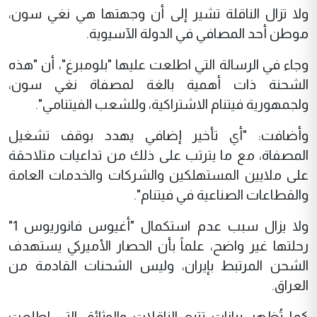
ولا تزال الناقلة تشير إلى أن وجهتها هي نغي سون،
موطن أحد المصافي في الدولة الآسيوية.
وجاء في الرسالة التي اطلعت عليها "بلومبرغ"، أن "هذه
الشحنة ذات أهمية بالغة لمصفاة نغي سون،
ولجمهورية فيتنام الاشتراكية، وللشعب الفيتنامي".
وأضافت: "أي تأخير إضافي يهدد بوقف تشغيل
المصفاة، مع ما يترتب على ذلك من تداعيات متلاحقة
على ملايين المستهلكين والشركات والخدمات العامة
والقطاعات الصناعية في فيتنام".
ولا يزال سبب عدم استكمال "أغيوس فانوريوس 1"
رحلتها غير واضح، علماً بأن الحصار الأميركي يستهدف
الشحن المرتبط بإيران، وليس الشحنات القادمة من
العراق.
كما تُظهر بيانات تتبع الناقلات والوثائق التي اطلعت