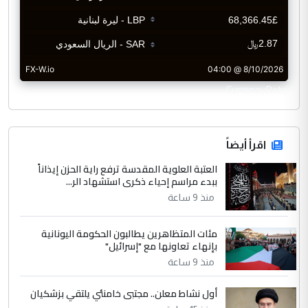
CurrencyRate
اقرأ أيضاً
العتبة العلوية المقدسة ترفع راية الحزن إيذاناً
ببدء مراسم إحياء ذكرى استشهاد الر...
منذ 9 ساعة
مئات المتظاهرين يطالبون الحكومة اليونانية
بإنهاء تعاونها مع "إسرائيل"
منذ 9 ساعة
أول نشاط معلن.. مجتبى خامنئي يلتقي بزشكيان