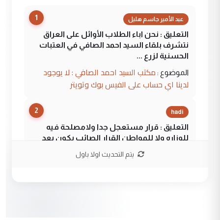
1
عبد الأمير جاسم هليل
التعليق : نحن اباء الطلاب الأوائل على العراق
نتشرف بلقاء السيد احمد الصافي في العتبات
الحسنية لزرع ...
مكتب السيد احمد الصافي : لا يوجود
الموضوع :
لدينا اي حساب على الفيس بوك وتويتر
2
hadi
التعليق : قرار مستعجل جدا ولامصلحة فيه
للوزاره ولا للمواطن القرار الصائب يكون بعد
الاستماع للمدير ومغرفة ...
يتم التحديث اولا باول
وزير الصحة يعفي مدير مستشفى الكرخ
الموضوع :
العام في بغداد
3
سردار
التعليق : واحد من عصابة علي ماما يسقط