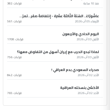
منذ 10 ساعة
قراءات :
382
عاشُورْاءُ.. السّنَةُ الثّالثةَ عشَرَة - إِنتفاضةُ صفَر…تمرّ...
الأربعاء 05 آب 2026
قراءات :
561
اليوم الحادي والأربعون
الأثنين 03 آب 2026
قراءات :
1708
لماذا تبدو الحرب مع إيران أسهل من التفاوض معها؟
الأثنين 03 آب 2026
قراءات :
756
صحراء السعودي بدم العراقي !
الأحد 02 آب 2026
قراءات :
842
الأكشن بنسخته العراقية
الأحد 02 آب 2026
قراءات :
765