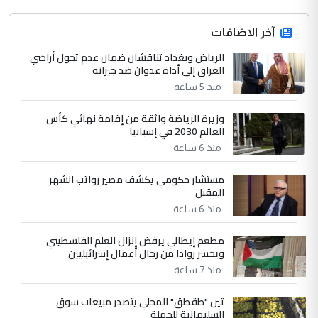
جنسية الرافد الثالث للعراق ومن اصول عريقة
ابا فرات ...
آخر الاضافات
الجواهري يرد على صدام حسين سل
الرياض وبغداد تناقشان ضمان عدم تحول أراضي
الموضوع :
العراق إلى أداة عدوان ضد جيرانه
مضجعيك يابن الزنا (نص كامل)
منذ 5 ساعة
4
سردار
وزيرة الرياضة واثقة من إقامة نهائي كأس
العالم 2030 في إسبانيا
التعليق : واحد من عصابة علي ماما يسقط
منذ 6 ساعة
جنسية الرافد الثالث للعراق ومن اصول عريقة
ابا فرات ...
مستشار حكومي يكشف مصير رواتب الشهر
الجواهري يرد على صدام حسين سل
الموضوع :
المقبل
مضجعيك يابن الزنا (نص كامل)
منذ 6 ساعة
مطعم إيطالي يرفض إنزال العلم الفلسطيني
5
حيدر عاشور
ويخسر روادا من رجال أعمال إسرائيليين
التعليق : تحياتي لك استاذ حامدتركان. كلام
منذ 7 ساعة
دقيق ومسؤول؛ فالاستثمار الحقيقي للإنسان
تين "طقطق" المحلي يتصدر مبيعات سوق
وثروات البلد يعتمد على الكفاءة ...
السليمانية للجملة