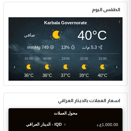
الطقس اليوم
Karbala Governorate
40°C
صافي
5.3 م\ث
13%
749
mmHg
02:00
01:00
00:00
23:00
22:00
21:00
‹
›
35°C
36°C
36°C
37°C
39°C
40°C
اسعار العملات بالدينار العراقي