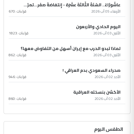
عاشُورْاءُ.. السّنَةُ الثّالثةَ عشَرَة - إِنتفاضةُ صفَر…تمرّ...
الأربعاء 05 آب 2026
قراءات :
670
اليوم الحادي والأربعون
الأثنين 03 آب 2026
قراءات :
1823
لماذا تبدو الحرب مع إيران أسهل من التفاوض معها؟
الأثنين 03 آب 2026
قراءات :
862
صحراء السعودي بدم العراقي !
الأحد 02 آب 2026
قراءات :
946
الأكشن بنسخته العراقية
الأحد 02 آب 2026
قراءات :
860
الطقس اليوم