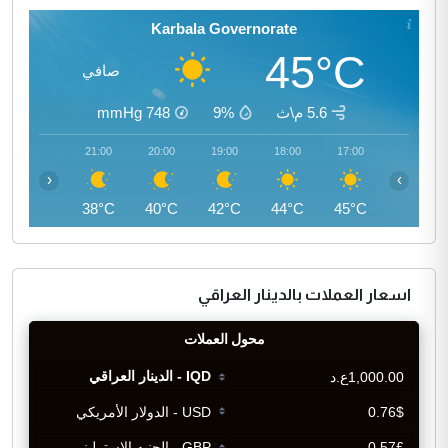
Karbala Governorate
45°C
صافي
5.6 م\ث
9%
748
mmHg
22:00
21:00
20:00
19:00
18:00
17:00
‹
›
37°C
38°C
40°C
42°C
44°C
45°C
اسعار العملات بالدينار العراقي