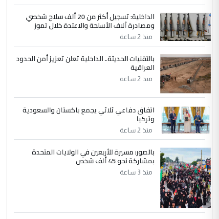
الداخلية: تسجيل أكثر من 20 ألف سلاح شخصي
4
سردار
ومصادرة آلاف الأسلحة والاعتدة خلال تموز
التعليق : واحد من عصابة علي ماما يسقط
منذ 2 ساعة
جنسية الرافد الثالث للعراق ومن اصول عريقة
بالتقنيات الحديثة.. الداخلية تعلن تعزيز أمن الحدود
ابا فرات ...
العراقية
الجواهري يرد على صدام حسين سل
الموضوع :
منذ 2 ساعة
مضجعيك يابن الزنا (نص كامل)
اتفاق دفاعي ثلاثي يجمع باكستان والسعودية
5
سردار
وتركيا
التعليق : واحد من عصابة علي ماما يسقط
منذ 2 ساعة
جنسية الرافد الثالث للعراق ومن اصول عريقة
ابا فرات ...
بالصور: مسيرة للأربعين في الولايات المتحدة
بمشاركة نحو 45 ألف شخص
الجواهري يرد على صدام حسين سل
الموضوع :
منذ 3 ساعة
مضجعيك يابن الزنا (نص كامل)