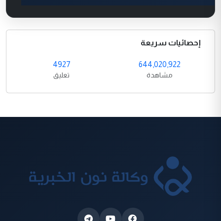
إحصائيات سريعة
4927
644,020,922
مشاهدة
تعليق