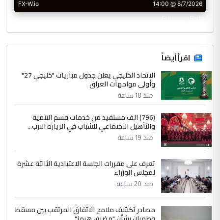
CurrencyRate
اقرأ أيضاً
الاتحاد الخليجي يعلن جدول مباريات "خليجي 27"
وأولى مواجهات العراق
منذ 18 ساعة
(796) الف مستفيد من خدمات قسم التنمية
والتأهيل الاجتماعي للشباب في الزيارة الارب...
منذ 19 ساعة
تعرف على مقررات الجلسة الاعتيادية الثالثة عشرة
لمجلس الوزراء
منذ 20 ساعة
مصادر تكشف ملامح الاتفاق المرتقب بين مسقط
وطهران بشأن "مضيق هرمز"