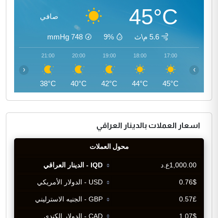
45°C
صافي
5.6 م\ث
9%
748
mmHg
22:00
21:00
20:00
19:00
18:00
17:00
‹
›
37°C
38°C
40°C
42°C
44°C
45°C
اسعار العملات بالدينار العراقي