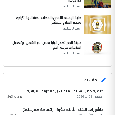
83 دولارًا
منذ 3 ساعة
خلية الإعلام الأمني: الدكات العشائرية تتراجع
وحصر السلاح مستمر
منذ 3 ساعة
هيئة الحج تصدر قرارا يخص "لم الشمل" وتعديل
استمارة قرعة الحج
منذ 3 ساعة
المقالات
حتمية حصر السلاح المنفلت بيد الدولة العراقية
الخميس 06 آب 2026
قراءات :
543
عاشُورْاءُ.. السّنَةُ الثّالثةَ عشَرَة - إِنتفاضةُ صفَر…تمرّ...