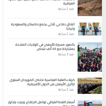
4
العراقية
سردار
منذ 2 ساعة
التعليق : واحد من عصابة علي ماما يسقط
جنسية الرافد الثالث للعراق ومن اصول عريقة
ابا فرات ...
اتفاق دفاعي ثلاثي يجمع باكستان والسعودية
الجواهري يرد على صدام حسين سل
وتركيا
الموضوع :
مضجعيك يابن الزنا (نص كامل)
منذ 2 ساعة
بالصور: مسيرة للأربعين في الولايات المتحدة
5
بمشاركة نحو 45 ألف شخص
سردار
منذ 3 ساعة
التعليق : واحد من عصابة علي ماما يسقط
جنسية الرافد الثالث للعراق ومن اصول عريقة
ابا فرات ...
الجواهري يرد على صدام حسين سل
الموضوع :
مضجعيك يابن الزنا (نص كامل)
كربلاء:العتبة العباسية تحتضن المهرجان السنوي
لزائري الأربعين من الدول الأفريقية
منذ 3 ساعة
أسعار النفط العراقي تواصل الارتفاع، وبرنت يتجاوز