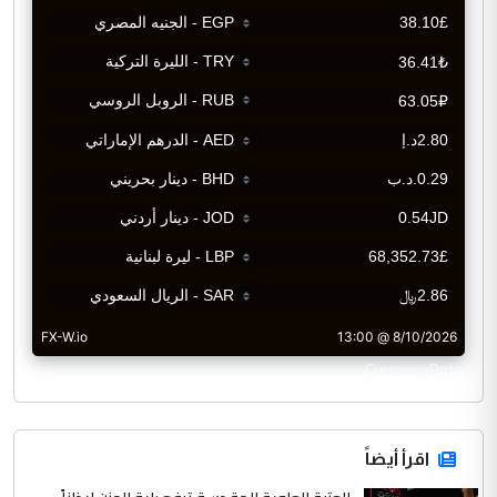
CurrencyRate
اقرأ أيضاً