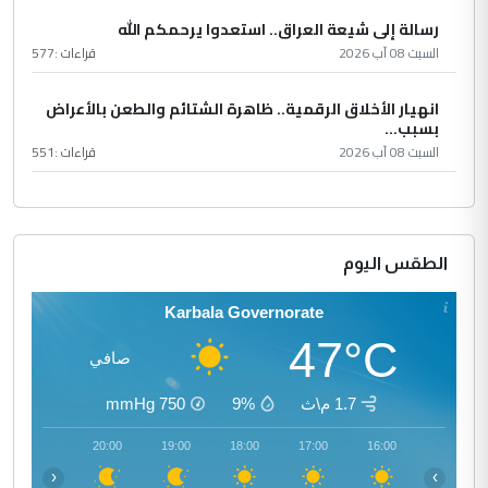
رسالة إلى شيعة العراق.. استعدوا يرحمكم الله
السبت 08 آب 2026
قراءات :
577
انهيار الأخلاق الرقمية.. ظاهرة الشتائم والطعن بالأعراض
بسبب...
السبت 08 آب 2026
قراءات :
551
الطقس اليوم
Karbala Governorate
47°C
صافي
1.7 م\ث
9%
750
mmHg
21:00
20:00
19:00
18:00
17:00
16:00
‹
›