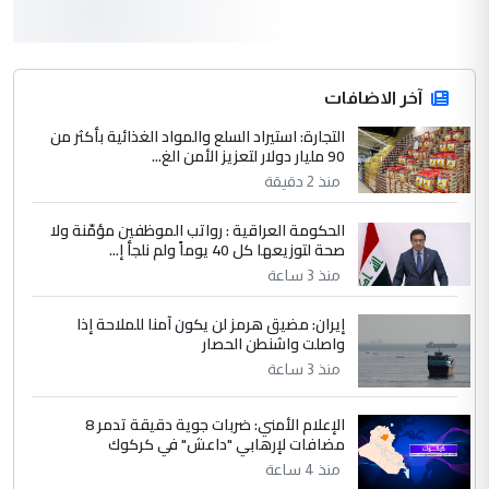
كربلاء :اصدار اربع مسرحيات للشاعر رضا
الموضوع :
الخفاجي
4
آخر الاضافات
صلاح مهدي حسن
التجارة: استيراد السلع والمواد الغذائية بأكثر من
التعليق : صلاح مهدي حسن ...
90 مليار دولار لتعزيز الأمن الغ...
هيئة الحج تصدر قرارا يخص "لم الشمل"
الموضوع :
منذ 2 دقيقة
وتعديل استمارة قرعة الحج
الحكومة العراقية : رواتب الموظفين مؤمّنة ولا
صحة لتوزيعها كل 40 يوماً ولم نلجأ إ...
5
صلاح مهدي حسن
منذ 3 ساعة
التعليق : صلاح مهدي حسن ...
إيران: مضيق هرمز لن يكون آمنا للملاحة إذا
هيئة الحج تصدر قرارا يخص "لم الشمل"
الموضوع :
واصلت واشنطن الحصار
وتعديل استمارة قرعة الحج
منذ 3 ساعة
الإعلام الأمني: ضربات جوية دقيقة تدمر 8
مضافات لإرهابي "داعش" في كركوك
منذ 4 ساعة