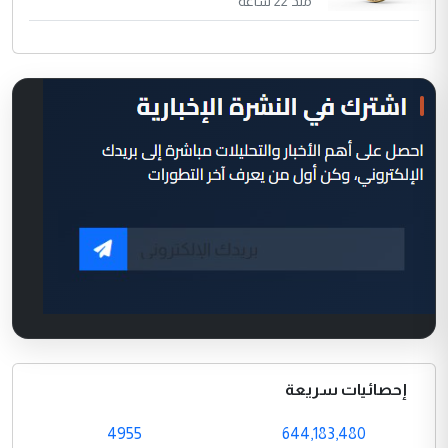
منذ 22 ساعة
إحصائيات سريعة
4955
644,183,480