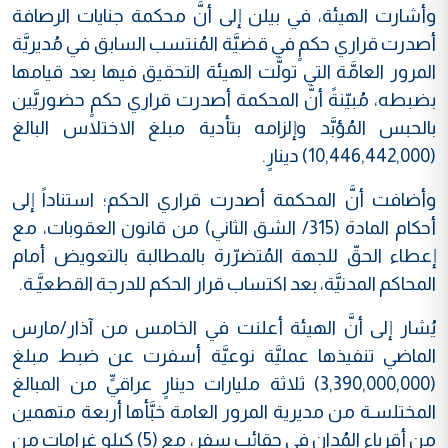
وأشارت الهيئة، في بيلن إلى أنَّ محكمة جنايات الرصافة
أصدرت قراري حكمٍ في قضيَّة المُنتسب السابق في مُديريَّة
المرور العامَّة التي تولَّت الهيئة التحقيق فيها بعد قيامها
بضبطه، مُبيّنةً أنَّ المحكمة أصدرت قراري حكمٍ حضوريَّين
بالحبس المُؤبَّد وإلزامه بتأدية مبلغ الاختلاس البالغ
(10,446,442,000) دينارٍ.
وأضافت أنَّ المحكمة أصدرت قراري الحكم؛ استناداً إلى
أحكام المادة (315/ الشق الثاني) من قانون العقوبات، مع
إعطاء الحقّ للجهة المُتضرّرة بالمطالبة بالتعويض أمام
المحاكم المدنيَّة، بعد اكتساب قرار الحكم للدرجة القطعيَّـة.
يُشار إلى أنَّ الهيئة أعلنت في الخامس من آذار/مارس
الماضي تنفيذها عمليَّة نوعيَّة أسفرت عن ضبط مبلغ
(3,390,000,000) ثلاثة مليارات دينارٍ عراقيٍّ من المبالغ
المختلسـة من مديرية المرور العامة خبَّأها أربعة متهمين
من أقرباء المُدان في حقائب سفرٍ، مع (5) كيلو غرامات من