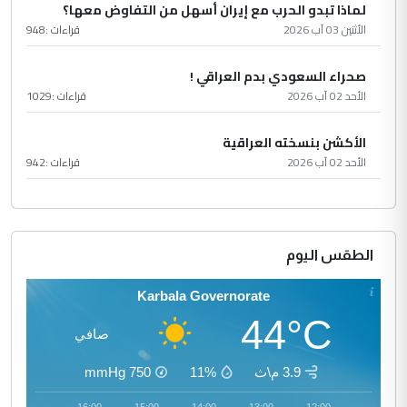
لماذا تبدو الحرب مع إيران أسهل من التفاوض معها؟
الأثنين 03 آب 2026
قراءات :
948
صحراء السعودي بدم العراقي !
الأحد 02 آب 2026
قراءات :
1029
الأكشن بنسخته العراقية
الأحد 02 آب 2026
قراءات :
942
الطقس اليوم
Karbala Governorate
44°C
صافي
3.9 م\ث
11%
750
mmHg
17:00
16:00
15:00
14:00
13:00
12:00