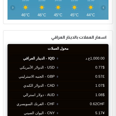
‹
›
45°C
46°C
46°C
45°C
45°C
44°C
اسعار العملات بالدينار العراقي