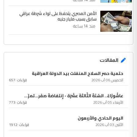
الأمن المصري يتحفظ على لواء شرطة عراقي
سابق بسبب مليار جنيه
منذ 14 ساعة
المقالات
حتمية حصر السلاح المنفلت بيد الدولة العراقية
الخميس 06 آب 2026
قراءات :
657
عاشُورْاءُ.. السّنَةُ الثّالثةَ عشَرَة - إِنتفاضةُ صفَر…تمرّ...
الأربعاء 05 آب 2026
قراءات :
773
اليوم الحادي والأربعون
الأثنين 03 آب 2026
قراءات :
1912