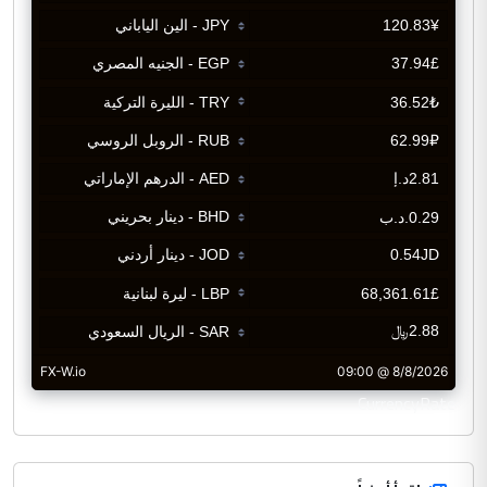
CurrencyRate