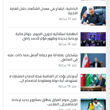
جنسية الرافد الثالث للعراق ومن اصول عريقة
ابا فرات ...
الداخلية : ارتفاع في معدل الشائعات خلال الفترة
الاخيرة
الجواهري يرد على صدام حسين سل
الموضوع :
مضجعيك يابن الزنا (نص كامل)
منذ 13 ساعة
انطلاقة استثنائية لدوري النجوم.. جوائز مالية
5
سردار
ورعاية جديدة وظهور مؤثر لأحمد راضي
التعليق : واحد من عصابة علي ماما يسقط
منذ 14 ساعة
جنسية الرافد الثالث للعراق ومن اصول عريقة
ابا فرات ...
بزشكيان: علاقاتنا مع جيراننا أفضل مما كانت عليه
في الماضي
الجواهري يرد على صدام حسين سل
الموضوع :
مضجعيك يابن الزنا (نص كامل)
منذ 14 ساعة
أردوغان يؤكد ان اتفاقية مكة للدفاع المشترك لا
تستهدف أية دولة ومفتوحة لانضمام ال...
منذ 14 ساعة
دوري نجوم العراق ينطلق بمشروع جديد لإعادة
الجماهير إلى الملاعب
منذ 14 ساعة