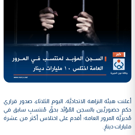
أعلنت هيئة النزاهة الاتحاديَّة، اليوم الثلاثاء، صدور قراري
حكمٍ حضوريَّـين بالسجن المُؤبَّد بحقّ مُنتسبٍ سابق في
مُديريَّة المرور العامة؛ أقدم على اختلاس أكثر من عشرة
مليارات دينارٍ.