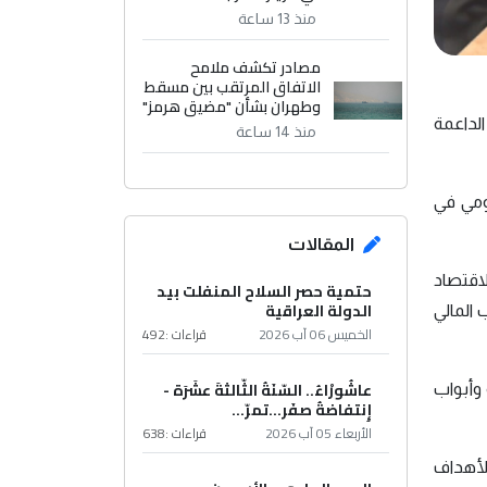
منذ 13 ساعة
مصادر تكشف ملامح
الاتفاق المرتقب بين مسقط
وطهران بشأن "مضيق هرمز"
الداعمة
منذ 14 ساعة
كومي في
المقالات
لى تطوير الاقتصاد
حتمية حصر السلاح المنفلت بيد
الدولة العراقية
 المالي
الخميس 06 آب 2026
قراءات :
492
عاشُورْاءُ.. السّنَةُ الثّالثةَ عشَرَة -
لخطط الاستثمارية وأبواب
إِنتفاضةُ صفَر…تمرّ...
الأربعاء 05 آب 2026
قراءات :
638
للأهداف