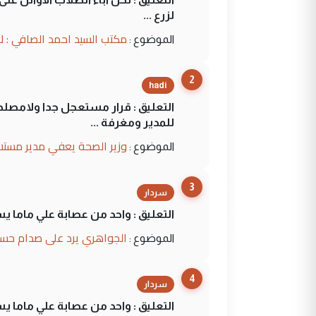
لزرع ...
مكتب السيد احمد الصافي : ل
الموضوع :
2
hadi
التعليق : قرار مستعجل جدا ولامصلحة
للمدير ومغرفة ...
وزير الصحة يعفي مدير مستش
الموضوع :
3
سردار
التعليق : واحد من عصابة علي ماما ي
الجواهري يرد على صدام حسي
الموضوع :
4
سردار
التعليق : واحد من عصابة علي ماما ي