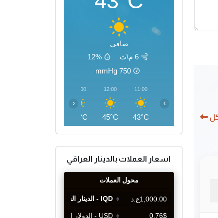
43°C
صافي
6 م\ث
12%
mmHg
750
15:00
14:00
13:00
12:00
11:00
‹
›
كل
46°C
46°C
46°C
45°C
43°C
اسعار العملات بالدينار العراقي