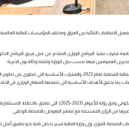
فعيل الاتفاقيات الثنائية بين العراق ومختلف المؤسسات المالية العالمية 
متابعة فقرات تنفيذ البرنامج الوزاري المقدم من قبل فريق البرنامج الح
مديرين العموميين فيها، بحسب بيان للوزارة وتلقته وكالة نون الخبرية.
وشهد الاجتماع، وفق البيان، مناقشة "أهداف الخطة المالية الفصلية لعام 2023، والفقرات الأساسية التي تنطوي ع
 بما يحقق الأهداف الأساسية التي تضمنها المنهاج الوزاري في الجانب
وتابع الاجتماع، دراسة أهم متطلبات تنفيذ البرنامج الحكومي وفق رؤية للأعوام (2023-2025)، التي تتعلق با
وغيرها من الرؤى المنسجمة مع معايير النهوض بالاقتصاد الوطني.
 الاقتصاد القوي، وإن وزارة المالية تسير بخطى ثابتة نحو تطبيق أمثل 