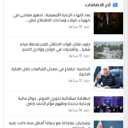
آخر الاضافات
للوزاره ولا للمواطن القرار الصائب يكون بعد
الاستماع للمدير ومغرفة ...
بعد انتهاء الزيارة الأربعينية.. تدهور مفاجئ في
كهرباء كربلاء وساعات الانقطاع تصل...
وزير الصحة يعفي مدير مستشفى الكرخ
الموضوع :
العام في بغداد
منذ 15 ساعة
جنوب لبنان: قوات الاحتلال تفجر محطة مياه
4
سردار
شقرا… وتفجيرات في كونين ووادي الحجير
التعليق : واحد من عصابة علي ماما يسقط
منذ 15 ساعة
جنسية الرافد الثالث للعراق ومن اصول عريقة
ابا فرات ...
الداخلية : ارتفاع في معدل الشائعات خلال الفترة
الاخيرة
الجواهري يرد على صدام حسين سل
الموضوع :
مضجعيك يابن الزنا (نص كامل)
منذ 15 ساعة
انطلاقة استثنائية لدوري النجوم.. جوائز مالية
5
سردار
ورعاية جديدة وظهور مؤثر لأحمد راضي
التعليق : واحد من عصابة علي ماما يسقط
منذ 16 ساعة
جنسية الرافد الثالث للعراق ومن اصول عريقة
ابا فرات ...
بزشكيان: علاقاتنا مع جيراننا أفضل مما كانت عليه
في الماضي