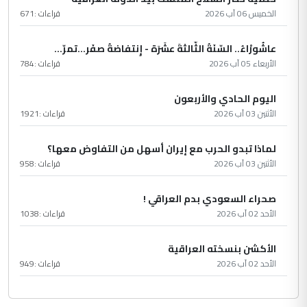
الخميس 06 آب 2026
قراءات :
671
عاشُورْاءُ.. السّنَةُ الثّالثةَ عشَرَة - إِنتفاضةُ صفَر…تمرّ...
الأربعاء 05 آب 2026
قراءات :
784
اليوم الحادي والأربعون
الأثنين 03 آب 2026
قراءات :
1921
لماذا تبدو الحرب مع إيران أسهل من التفاوض معها؟
الأثنين 03 آب 2026
قراءات :
958
صحراء السعودي بدم العراقي !
الأحد 02 آب 2026
قراءات :
1038
الأكشن بنسخته العراقية
الأحد 02 آب 2026
قراءات :
949