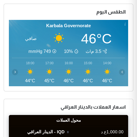
الطقس اليوم
Karbala Governorate
46°C
صافي
3.5 م\ث
10%
749
mmHg
19:00
18:00
17:00
16:00
15:00
14:00
‹
›
42°C
44°C
45°C
46°C
46°C
46°C
اسعار العملات بالدينار العراقي