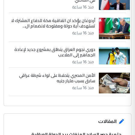
الجواهري يرد على صدام حسين سل
الموضوع :
مضجعيك يابن الزنا (نص كامل)
منذ 16 ساعة
أردوغان يؤكد ان اتفاقية مكة للدفاع المشترك لا
تستهدف أية دولة ومفتوحة لانضمام ال...
منذ 16 ساعة
دوري نجوم العراق ينطلق بمشروع جديد لإعادة
الجماهير إلى الملاعب
منذ 16 ساعة
الأمن المصري يتحفظ على لواء شرطة عراقي
سابق بسبب مليار جنيه
منذ 16 ساعة
المقالات
حتمية حصر السلاح المنفلت بيد الدولة العراقية