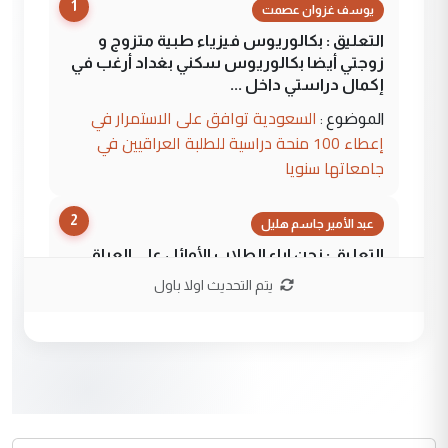
1
يوسف غزوان عصمت
التعليق : بكالوريوس فيزياء طبية متزوج و
زوجتي أيضا بكالوريوس سكني بغداد أرغب في
إكمال دراستي داخل ...
السعودية توافق على الاستمرار في
الموضوع :
إعطاء 100 منحة دراسية للطلبة العراقيين في
جامعاتها سنويا
2
عبد الأمير جاسم هليل
التعليق : نحن اباء الطلاب الأوائل على العراق
نتشرف بلقاء السيد احمد الصافي في العتبات
يتم التحديث اولا باول
الحسنية لزرع ...
مكتب السيد احمد الصافي : لا يوجود
الموضوع :
لدينا اي حساب على الفيس بوك وتويتر
3
hadi
التعليق : قرار مستعجل جدا ولامصلحة فيه