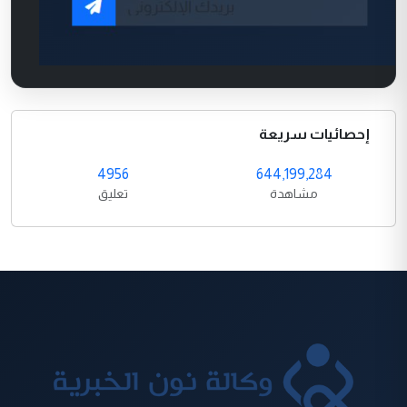
إحصائيات سريعة
4956
644,199,284
مشاهدة
تعليق