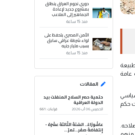
دوري نجوم العراق ينطلق
بمشروع جديد لإعادة
الجماهير إلى الملاعب
منذ 15 ساعة
الأمن المصري يتحفظ على
لواء شرطة عراقي سابق
بسبب مليار جنيه
منذ 15 ساعة
بطبيعة
 عامة
المقالات
سياسي
حتمية حصر السلاح المنفلت بيد
الدولة العراقية
ات حكم
الخميس 06 آب 2026
قراءات :
661
عاشُورْاءُ.. السّنَةُ الثّالثةَ عشَرَة -
لاحه.
إِنتفاضةُ صفَر…تمرّ...
 منهم