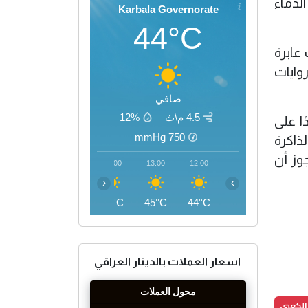
لدماء
Karbala Governorate
44°C
عابرة
وايات
صافي
4.5 م\ث
12%
ا على
mmHg
750
لذاكرة
جوز أن
16:00
15:00
14:00
13:00
12:00
‹
›
46°C
46°C
46°C
45°C
44°C
اسعار العملات بالدينار العراقي
الكعبي