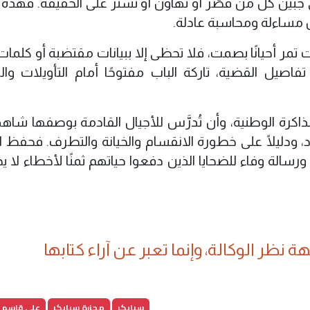
 جبين كل من قصّر أو تهاون أو تستر على الحقيقة. فهذه ا
ون مساءلة ومحاسبة عادلة.
ر أحيانًا بصمت، فلا تحظى إلا ببيانات مقتضبة أو كلمات 
يل القضية، تاركة الباب مفتوحًا أمام التأويلات والر
اكرة الوطنية، وأن تُدرَّس للأجيال القادمة بوصفها شاهدً
اد، ودليلًا على خطورة الانقسام والخيانة والتطرف. فحفظ ا
ورسالة وفاء للضحايا الذين دفعوا حياتهم ثمنًا لأخطاء لا ي
 نظر الوكالة، وإنما تعبر عن آراء كتابها
سبايكر
مجزرة سبايكر
علي قاسم 