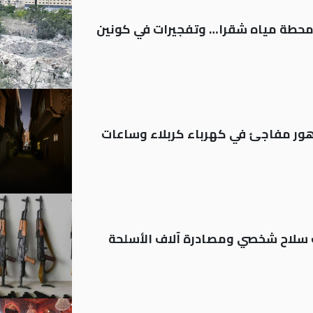
ر محطة مياه شقرا… وتفجيرات في كونين
 تدهور مفاجئ في كهرباء كربلاء وساعات
ة: تسجيل أكثر من 20 ألف سلاح شخصي ومصادرة آلاف الأسلحة