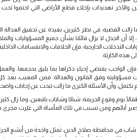
 والآخر تهديدات بإخلاء قطع الأراضي التي احتموا تحت 
ما زالت القضية، في نظر كثيرين، بعيدة عن تحقيق العدالة ال
إلا أن الجدل لا يزال قائمًا بشأن جميع المسؤوليات والمل
ات التدخلات الخارجية، فإن الخلافات والانقسامات الداخلية
ى هذه الكارثة.
 فإن الواجب يقتضي إحياء ذكراها بما يليق بحجمها، والعم
مسؤوليته وفق القانون والعدالة. فمن المعيب، بعد ك
م تكتمل، وأن الأسئلة الكبرى ما زالت تبحث عن إجابات واضحة
فالًا يوم وقوع الجريمة، شبابًا وشابات يافعين، وما زال كثي
ر آبائهم ومن تسبب في تلك المأساة التي غيّرت مجرى ح
ن جريمة سبايكر، التي راح ضحيتها نحو 1700 شاب في محافظة صلاح الدين، تمثل واحدة من أبشع ا