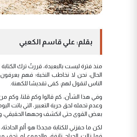
بقلم: علي قاسم الكعبي
منذ فترة ليست بالبعيدة، قررتُ ترك الكتابة وا
الحال، نحن لا نخاطب النخبة؛ فهم يعرفون
الناس لنقول لهم: كفى تقديسًا للكهنة.
وفي هذا الشأن، كم قالوا وكم قلنا، وكم 
وعدم تحمله لحق حرية التعبير، التي باتت الي
بعض القوى حتى انكشف وجهها الحقيقي، وبا
لكن ما حفزني للكتابة مجددًا هو ألم الحادث
فما زالت الجراح نازفة، والدموع لم تجف من 