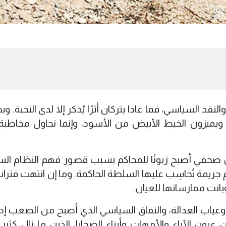
لنقد السياسي، فما عادا يتركان أثرًا يُذكر إلا لدى النخبة. و
 ويميزون الخيط الأبيض من الأسود، وإنما نحاول مخاطبة
من صحفي أصبح زبونًا للمحاكم بسبب قصور فهم النظام ال
وم جريمة تُحاسِب عليها السلطة الحاكمة. وما إن انتهت فتر
نت ممارساتها للعيان.
ة، وغياب العدالة، والنفاق السياسي الذي أصبح من الصعب إص
عيون الآباء والأمهات وأبناء الضحايا، الذين ما زال كثير