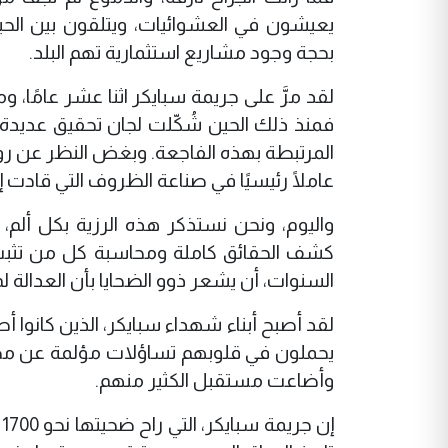
يعيشون في العشوائيات، ويتلقون بين الحين
بحجة وجود مشاريع استثمارية تهم البلد.
لقد مرَّ على جريمة سبايكر اثنا عشر عامًا، و
فمنذ ذلك الحين شُكّلت لجان تحقيق عديدة، 
المرتبطة بهذه الفاجعة. وبغض النظر عن رواي
عاملًا رئيسيًا في صناعة الظروف التي قادت إل
واليوم، ونحن نستذكر هذه الرزية بكل ألم،
كشف الحقائق كاملة ومحاسبة كل من تثبت 
السنوات، أن يشعر ذوو الضحايا بأن العدالة ل
لقد أصبح أبناء شهداء سبايكر، الذين كانوا أط
يحملون في قلوبهم تساؤلات مؤلمة عن مصي
وأضاعت مستقبل الكثير منهم.
إ