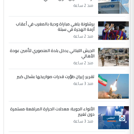
منذ 2 ساعة
4
سردار
برشلونة يلغي مباراة ودية بالمغرب في أعقاب
التعليق : واحد من عصابة علي ماما يسقط
أزمة الهجرة في سبتة
جنسية الرافد الثالث للعراق ومن اصول عريقة
منذ 2 ساعة
ابا فرات ...
الجواهري يرد على صدام حسين سل
الموضوع :
الجيش اللبناني يدخل بلدة المنصوري لتأمين عودة
مضجعيك يابن الزنا (نص كامل)
الأهالي
منذ 2 ساعة
5
حيدر عاشور
تقرير: إيران طوّرت قدرات صواريخها بشكل كبير
التعليق : تحياتي لك استاذ حامدتركان. كلام
منذ 3 ساعة
دقيق ومسؤول؛ فالاستثمار الحقيقي للإنسان
وثروات البلد يعتمد على الكفاءة ...
بين الإهمال واغتصاب الأرض.. بلاد
الموضوع :
الأنواء الجوية: معدلات الحرارة المرتفعة مستمرة
الرافدين تعاني الجفاف والتصحر!!
دون تغيير
منذ 3 ساعة