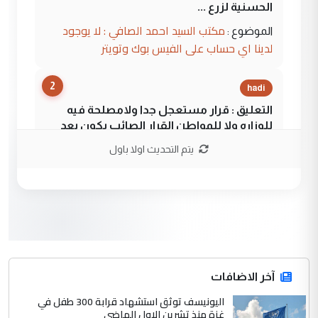
الحسنية لزرع ...
مكتب السيد احمد الصافي : لا يوجود
الموضوع :
لدينا اي حساب على الفيس بوك وتويتر
2
hadi
التعليق : قرار مستعجل جدا ولامصلحة فيه
للوزاره ولا للمواطن القرار الصائب يكون بعد
الاستماع للمدير ومغرفة ...
يتم التحديث اولا باول
وزير الصحة يعفي مدير مستشفى الكرخ
الموضوع :
العام في بغداد
3
سردار
التعليق : واحد من عصابة علي ماما يسقط
جنسية الرافد الثالث للعراق ومن اصول عريقة
ابا فرات ...
آخر الاضافات
الجواهري يرد على صدام حسين سل
اليونيسف توثق استشهاد قرابة 300 طفل في
الموضوع :
غزة منذ تشرين الاول الماضي
مضجعيك يابن الزنا (نص كامل)