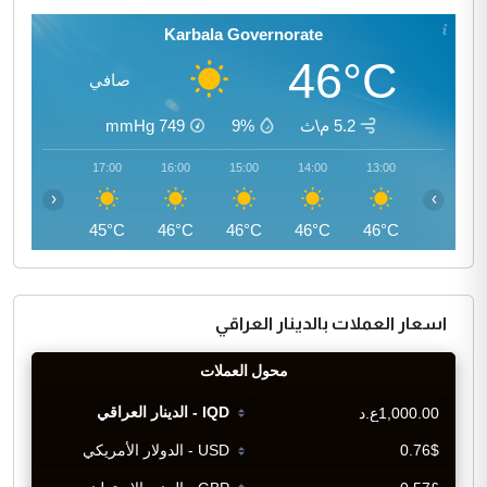
Karbala Governorate
46°C
صافي
5.2 م\ث
9%
749
mmHg
18:00
17:00
16:00
15:00
14:00
13:00
‹
›
44°C
45°C
46°C
46°C
46°C
46°C
اسعار العملات بالدينار العراقي