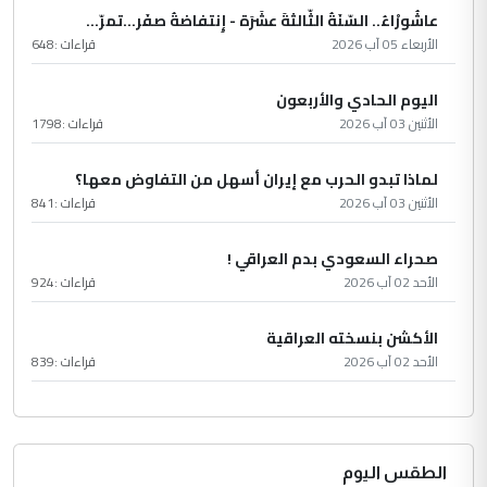
عاشُورْاءُ.. السّنَةُ الثّالثةَ عشَرَة - إِنتفاضةُ صفَر…تمرّ...
الأربعاء 05 آب 2026
قراءات :
648
اليوم الحادي والأربعون
الأثنين 03 آب 2026
قراءات :
1798
لماذا تبدو الحرب مع إيران أسهل من التفاوض معها؟
الأثنين 03 آب 2026
قراءات :
841
صحراء السعودي بدم العراقي !
الأحد 02 آب 2026
قراءات :
924
الأكشن بنسخته العراقية
الأحد 02 آب 2026
قراءات :
839
الطقس اليوم