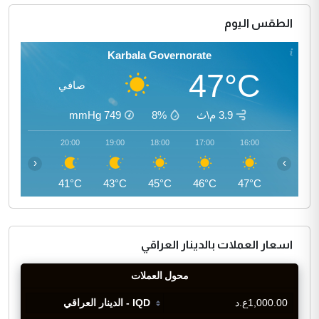
الطقس اليوم
Karbala Governorate
47°C
صافي
3.9 م\ث
8%
749
mmHg
21:00
20:00
19:00
18:00
17:00
16:00
‹
›
40°C
41°C
43°C
45°C
46°C
47°C
اسعار العملات بالدينار العراقي