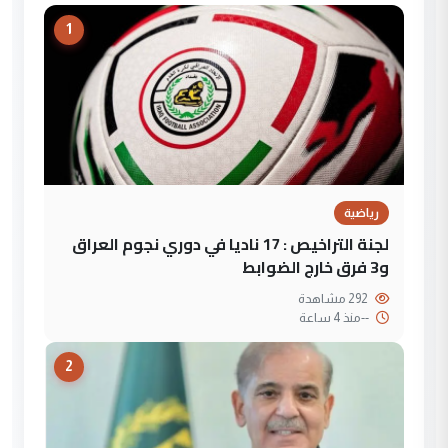
1
رياضية
لجنة التراخيص : 17 ناديا في دوري نجوم العراق
و3 فرق خارج الضوابط
292 مشاهدة
--
منذ 4 ساعة
2