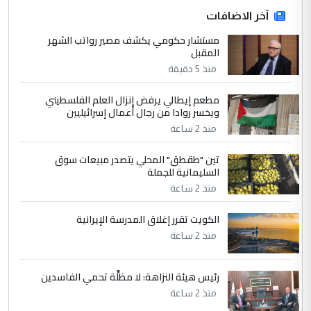
ابا فرات ...
آخر الاضافات
الجواهري يرد على صدام حسين سل
مستشار حكومي يكشف مصير رواتب الشهر
الموضوع :
المقبل
مضجعيك يابن الزنا (نص كامل)
منذ 5 دقيقة
4
سردار
مطعم إيطالي يرفض إنزال العلم الفلسطيني
ويخسر روادا من رجال أعمال إسرائيليين
التعليق : واحد من عصابة علي ماما يسقط
منذ 2 ساعة
جنسية الرافد الثالث للعراق ومن اصول عريقة
ابا فرات ...
تين "طقطق" المحلي يتصدر مبيعات سوق
الجواهري يرد على صدام حسين سل
الموضوع :
السليمانية للجملة
مضجعيك يابن الزنا (نص كامل)
منذ 2 ساعة
الكويت تقرر إغلاق المدرسة الإيرانية
5
حيدر عاشور
منذ 2 ساعة
التعليق : تحياتي لك استاذ حامدتركان. كلام
دقيق ومسؤول؛ فالاستثمار الحقيقي للإنسان
رئيس هيئة النزاهة: لا مظلَّة تحمي الفاسدين
وثروات البلد يعتمد على الكفاءة ...
منذ 2 ساعة
بين الإهمال واغتصاب الأرض.. بلاد
الموضوع :