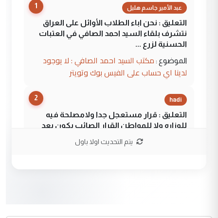
1
عبد الأمير جاسم هليل
التعليق : نحن اباء الطلاب الأوائل على العراق
نتشرف بلقاء السيد احمد الصافي في العتبات
الحسنية لزرع ...
مكتب السيد احمد الصافي : لا يوجود
الموضوع :
لدينا اي حساب على الفيس بوك وتويتر
2
hadi
التعليق : قرار مستعجل جدا ولامصلحة فيه
للوزاره ولا للمواطن القرار الصائب يكون بعد
الاستماع للمدير ومغرفة ...
يتم التحديث اولا باول
وزير الصحة يعفي مدير مستشفى الكرخ
الموضوع :
العام في بغداد
3
سردار
التعليق : واحد من عصابة علي ماما يسقط
جنسية الرافد الثالث للعراق ومن اصول عريقة