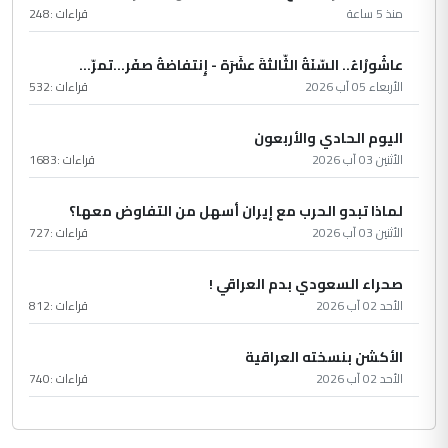
منذ 5 ساعة
قراءات :
248
عاشُورْاءُ.. السّنَةُ الثّالثةَ عشَرَة - إِنتفاضةُ صفَر…تمرّ...
الأربعاء 05 آب 2026
قراءات :
532
اليوم الحادي والأربعون
الأثنين 03 آب 2026
قراءات :
1683
لماذا تبدو الحرب مع إيران أسهل من التفاوض معها؟
الأثنين 03 آب 2026
قراءات :
727
صحراء السعودي بدم العراقي !
الأحد 02 آب 2026
قراءات :
812
الأكشن بنسخته العراقية
الأحد 02 آب 2026
قراءات :
740