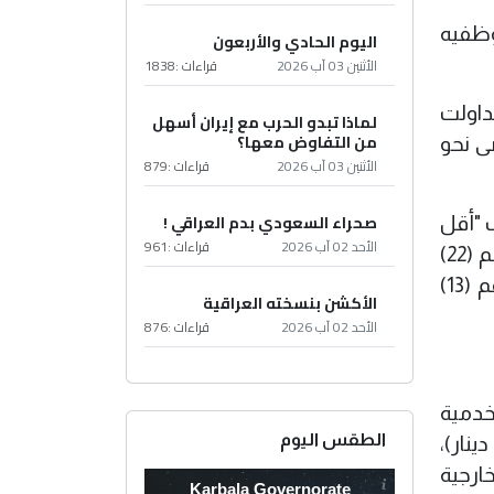
وظفيه
اليوم الحادي والأربعون
الأثنين 03 آب 2026
قراءات :
1838
داولت
لماذا تبدو الحرب مع إيران أسهل
من التفاوض معها؟
وظف يتقاضى نحو
الأثنين 03 آب 2026
قراءات :
879
صحراء السعودي بدم العراقي !
 "أقل
الأحد 02 آب 2026
قراءات :
961
من ربع الرقم المذكور"، وأن رواتبهم تُصرف وفق جداول قانون رواتب موظفي الدولة والقطاع العام رقم (22)
لسنة 2008، وبمخصصات مماثلة لموظفي الرئاسات الثلاث، وفق قانون مجلس النواب وتشكيلاته رقم (13)
الأكشن بنسخته العراقية
الأحد 02 آب 2026
قراءات :
876
ت الخدمية
الطقس اليوم
ر)، وصيانة الموجودات (5.078 مليارات دينار)،
مات الخارجية
Karbala Governorate