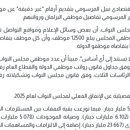
لاقتصادي نبيل المرسومي بتقديم أرقام "غير دقيقة" عن م
ر المرسومي تفاصيل موظفي البرلمان ورواتبهم.
 مجلس النواب، أن بعض وسائل الإعلام ومواقع التواصل ت
تصريحاً للمرسومي أشار فيه إلى أن عدد موظفي المجلس يبلغ 12500 موظف، وأن كل م
لا تستند إلى أي أساس"، مبيناً أن عدد موظفي مجلس النواب
صيلية عن الإنفاق الفعلي لمجلس النواب لعام 2025.
وبين، أن تعويضات الموظفين بلغت 551.202 مليار دينار، فيما توزعت بقية النفقات بين المستلزما
(17.102 مليار دينار)، والمستلزمات السلعية (6.102 مليارات دينا
والمنح والإعانات والفوائد والمصروفات الأخرى (23.667 مليار دينار)، إضافة إلى الالتزامات والمساه