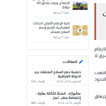
الارتفاع، وبرنت يتجاوز 83
دولارًا
ن
منذ 7 ساعة
خلية الإعلام الأمني: الدكات
العشائرية تتراجع وحصر
السلاح مستمر
منذ 7 ساعة
ارقام
رق لا
المقالات
حتمية حصر السلاح المنفلت بيد
انتهت
الدولة العراقية
لحدود
الخميس 06 آب 2026
قراءات :
565
عاشُورْاءُ.. السّنَةُ الثّالثةَ عشَرَة -
إرهاق
إِنتفاضةُ صفَر…تمرّ...
الأربعاء 05 آب 2026
قراءات :
689