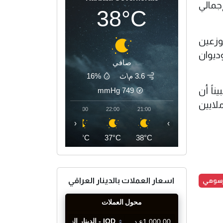
12 مليار دينار)، ليصل إجمالي
38°C
رتبطة به يبلغ 12,480 موظفاً، موزعين
الوطنية للمساءلة والعدالة (1051)، وهيئة دعاوى الملكية (937)، وديوان
صافي
3.6 م\ث
16%
ناً أن
mmHg
749
الشهري، بعد قسمة إجمالي الرواتب على عدد الموظفين ثم على 12 شهراً، يبلغ نحو 3.6 ملايين
01:00
00:00
23:00
22:00
21:00
‹
›
35°C
36°C
37°C
37°C
38°C
رسومي
اسعار العملات بالدينار العراقي