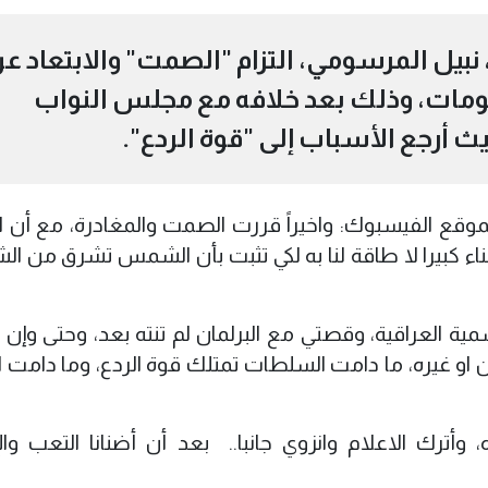
 نبيل المرسومي، التزام "الصمت" والابتعاد ع
لومات، وذلك بعد خلافه مع مجلس النواب
ث أرجع الأسباب إلى "قوة الردع".
ع الفيسبوك: واخيراً قررت الصمت والمغادرة، مع أن ال
اء كبيرا لا طاقة لنا به لكي تثبت بأن الشمس تشرق من الش
مية العراقية، وقصتي مع البرلمان لم تنته بعد، وحتى وإن 
 او غيره، ما دامت السلطات تمتلك قوة الردع، وما دامت ا
أترك الاعلام وانزوي جانبا.. بعد أن أضنانا التعب وال