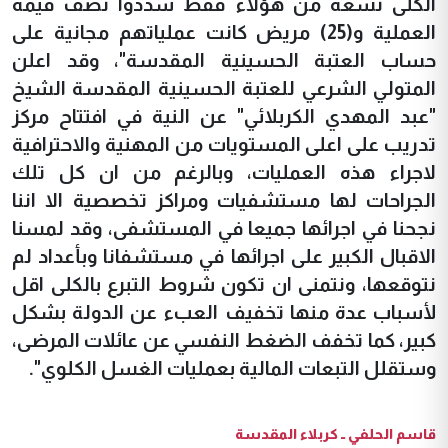
الكلى تسعة من هؤلاء فقط سددوا نصف قيمة
العملية و(25) مريض كانت عملياتهم مجانية على
حساب العتبة الحسينية المقدسة"، وقد اعلن
المتولي الشرعي للعتبة الحسينية المقدسة الشيخ
"عبد المهدي الكربلائي" عن النية في افتتاح مركز
تدريب على اعلى المستويات من المهنية والاحترافية
لاجراء هذه العمليات، وبالرغم من ان كل تلك
الجراحات لها مستشفيات ومراكز تخصصية الا اننا
نجحنا في اجرائها جميعا في المستشفى، وقد لمسنا
الاقبال الكبير على اجرائها في مستشفانا وبأعداد لم
نتوقعها، ونتمنى ان تكون شروط التبرع بالكلى اقل
لأسباب عدة منها تخفيف العبء عن الدولة بشكل
كبير، كما تخفف الضغط النفسي عن عائلات المرضى،
وستقلل التبعات المالية بعمليات الغسل الكلوي".
قاسم الحلفي ــ كربلاء المقدسة