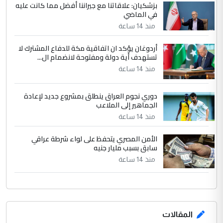
بزشكيان: علاقاتنا مع جيراننا أفضل مما كانت عليه
في الماضي
الجواهري يرد على صدام حسين سل
الموضوع :
مضجعيك يابن الزنا (نص كامل)
منذ 14 ساعة
أردوغان يؤكد ان اتفاقية مكة للدفاع المشترك لا
تستهدف أية دولة ومفتوحة لانضمام ال...
منذ 14 ساعة
دوري نجوم العراق ينطلق بمشروع جديد لإعادة
الجماهير إلى الملاعب
منذ 14 ساعة
الأمن المصري يتحفظ على لواء شرطة عراقي
سابق بسبب مليار جنيه
منذ 14 ساعة
المقالات