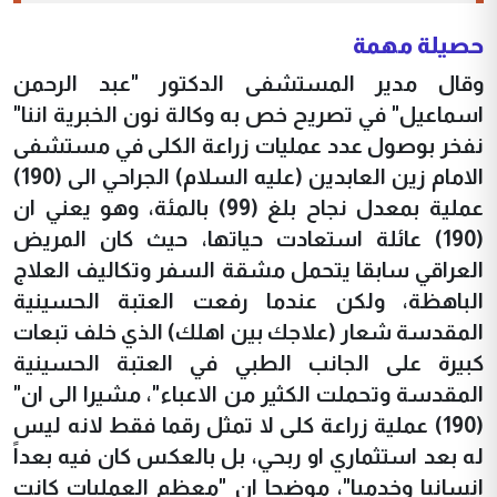
حصيلة مهمة
وقال مدير المستشفى الدكتور "عبد الرحمن
اسماعيل" في تصريح خص به وكالة نون الخبرية اننا"
نفخر بوصول عدد عمليات زراعة الكلى في مستشفى
الامام زين العابدين (عليه السلام) الجراحي الى (190)
عملية بمعدل نجاح بلغ (99) بالمئة، وهو يعني ان
(190) عائلة استعادت حياتها، حيث كان المريض
العراقي سابقا يتحمل مشقة السفر وتكاليف العلاج
الباهظة، ولكن عندما رفعت العتبة الحسينية
المقدسة شعار (علاجك بين اهلك) الذي خلف تبعات
كبيرة على الجانب الطبي في العتبة الحسينية
المقدسة وتحملت الكثير من الاعباء"، مشيرا الى ان"
(190) عملية زراعة كلى لا تمثل رقما فقط لانه ليس
له بعد استثماري او ربحي، بل بالعكس كان فيه بعداً
انسانيا وخدميا"، موضحا ان "معظم العمليات كانت