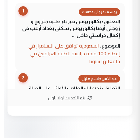
1
يوسف غزوان عصمت
التعليق : بكالوريوس فيزياء طبية متزوج و
زوجتي أيضا بكالوريوس سكني بغداد أرغب في
إكمال دراستي داخل ...
السعودية توافق على الاستمرار في
الموضوع :
إعطاء 100 منحة دراسية للطلبة العراقيين في
جامعاتها سنويا
2
عبد الأمير جاسم هليل
التعليق : نحن اباء الطلاب الأوائل على العراق
نتشرف بلقاء السيد احمد الصافي في العتبات
يتم التحديث اولا باول
الحسنية لزرع ...
مكتب السيد احمد الصافي : لا يوجود
الموضوع :
لدينا اي حساب على الفيس بوك وتويتر
3
hadi