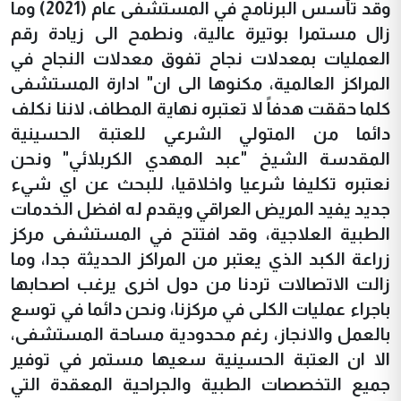
وقد تأسس البرنامج في المستشفى عام (2021) وما
زال مستمرا بوتيرة عالية، ونطمح الى زيادة رقم
العمليات بمعدلات نجاح تفوق معدلات النجاح في
المراكز العالمية، مكنوها الى ان" ادارة المستشفى
كلما حققت هدفاً لا تعتبره نهاية المطاف، لاننا نكلف
دائما من المتولي الشرعي للعتبة الحسينية
المقدسة الشيخ "عبد المهدي الكربلائي" ونحن
نعتبره تكليفا شرعيا واخلاقيا، للبحث عن اي شيء
جديد يفيد المريض العراقي ويقدم له افضل الخدمات
الطبية العلاجية، وقد افتتح في المستشفى مركز
زراعة الكبد الذي يعتبر من المراكز الحديثة جدا، وما
زالت الاتصالات تردنا من دول اخرى يرغب اصحابها
باجراء عمليات الكلى في مركزنا، ونحن دائما في توسع
بالعمل والانجاز، رغم محدودية مساحة المستشفى،
الا ان العتبة الحسينية سعيها مستمر في توفير
جميع التخصصات الطبية والجراحية المعقدة التي