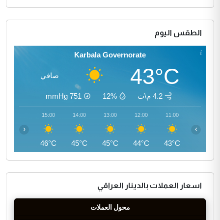
الطقس اليوم
Karbala Governorate
43°C
صافي
4.2 م\ث
12%
751
mmHg
16:00
15:00
14:00
13:00
12:00
11:00
‹
›
46°C
46°C
45°C
45°C
44°C
43°C
اسعار العملات بالدينار العراقي