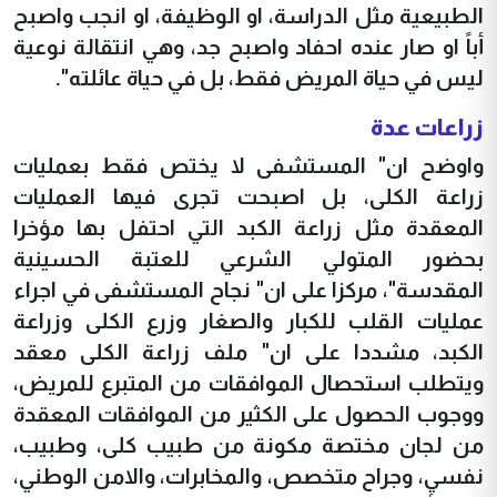
الطبيعية مثل الدراسة، او الوظيفة، او انجب واصبح
أباً او صار عنده احفاد واصبح جد، وهي انتقالة نوعية
ليس في حياة المريض فقط، بل في حياة عائلته".
زراعات عدة
واوضح ان" المستشفى لا يختص فقط بعمليات
زراعة الكلى، بل اصبحت تجرى فيها العمليات
المعقدة مثل زراعة الكبد التي احتفل بها مؤخرا
بحضور المتولي الشرعي للعتبة الحسينية
المقدسة"، مركزا على ان" نجاح المستشفى في اجراء
عمليات القلب للكبار والصغار وزرع الكلى وزراعة
الكبد، مشددا على ان" ملف زراعة الكلى معقد
ويتطلب استحصال الموافقات من المتبرع للمريض،
ووجوب الحصول على الكثير من الموافقات المعقدة
من لجان مختصة مكونة من طبيب كلى، وطبيب،
نفسي، وجراح متخصص، والمخابرات، والامن الوطني،