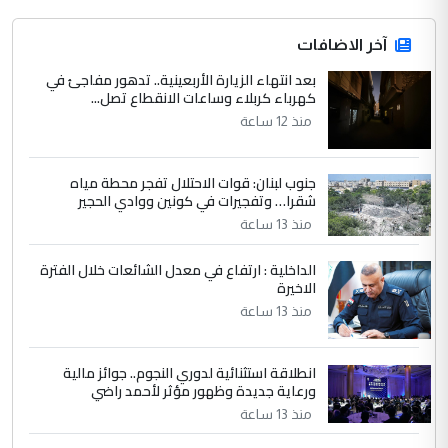
التعليق : قرار مستعجل جدا ولامصلحة فيه
آخر الاضافات
للوزاره ولا للمواطن القرار الصائب يكون بعد
الاستماع للمدير ومغرفة ...
بعد انتهاء الزيارة الأربعينية.. تدهور مفاجئ في
كهرباء كربلاء وساعات الانقطاع تصل...
وزير الصحة يعفي مدير مستشفى الكرخ
الموضوع :
العام في بغداد
منذ 12 ساعة
جنوب لبنان: قوات الاحتلال تفجر محطة مياه
4
سردار
شقرا… وتفجيرات في كونين ووادي الحجير
التعليق : واحد من عصابة علي ماما يسقط
منذ 13 ساعة
جنسية الرافد الثالث للعراق ومن اصول عريقة
ابا فرات ...
الداخلية : ارتفاع في معدل الشائعات خلال الفترة
الاخيرة
الجواهري يرد على صدام حسين سل
الموضوع :
مضجعيك يابن الزنا (نص كامل)
منذ 13 ساعة
انطلاقة استثنائية لدوري النجوم.. جوائز مالية
5
سردار
ورعاية جديدة وظهور مؤثر لأحمد راضي
التعليق : واحد من عصابة علي ماما يسقط
منذ 13 ساعة
جنسية الرافد الثالث للعراق ومن اصول عريقة
ابا فرات ...