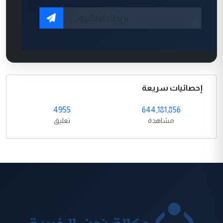
إحصائيات سريعة
4955
644,181,856
مشاهدة
تعليق