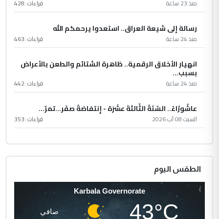
منذ 23 ساعة
قراءات :
428
رسالة إلى شيعة العراق.. استعدوا يرحمكم الله
منذ 24 ساعة
قراءات :
463
انهيار الأخلاق الرقمية.. ظاهرة الشتائم والطعن بالأعراض
بسبب...
منذ 24 ساعة
قراءات :
442
عاشُورْاءُ.. السّنَةُ الثّالثةَ عشَرَة - إِنتفاضةُ صفَر…تمرّ...
السبت 08 آب 2026
قراءات :
353
الطقس اليوم
Karbala Governorate
43°C
صافي