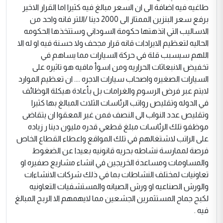
طاغيه فيه اضافة الى ان السعر مبالغ فيه كثيرا اما القرار الاخير
برفع سعر البنزين الممتاز الى 2000 دينا /اللتر فانه واحد من
الاساليب التي اتذهتها حكومة السوداني وستتخذها الحكومه
الحاليه لتعظيم الايرادات قانه قرار مجحف ولا حسنة فيه او له الا
اللهم سيسبب قلة في حركة السيارات مما يساهم في
تخفيض الانبعاثات الحراريه ومن اسوأ مافيه هو تاثيره على
السيارات الصغيره واصحاب سيارات الاجره .... ان تعظيم الموارد
لايتم عبر فرض الرسوم والغرامات بل بأعادة هيكلة الوظائف
في الدوله وتقليص رواتب الرئاسات الثلاث المبالغ بها كثيرا
وتقليص عدد النواب الى النصف فمن غير المعقوا ان يتقاضى
موظفو تلك الرئاسات مبلغ قطعي قدره مليون دينا ر زياده
على الراتب لاشتغالهم في تلك المواقع واعطاء القطاع الخاص
فرصة لممارسة نشاطه بحريه قانونيه بعيدا عن الضغوط
والمساومات ومساعدة الخريجين في انشاء مشاريع صفيره او
تعاونيات لمختلف النشاطات بما في ذلك شركات الانشاءات
والورش الصناعيه او ورش الصيانه والمستشفيات التعاونيه
لكبح جماح المستثمرين الجشعين مما لايهمهم الا الربح المبالغ
فيه .