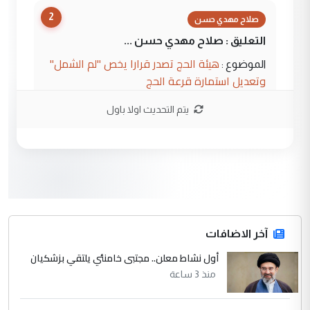
2
صلاح مهدي حسن
التعليق : صلاح مهدي حسن ...
هيئة الحج تصدر قرارا يخص "لم الشمل"
الموضوع :
وتعديل استمارة قرعة الحج
يتم التحديث اولا باول
3
hadi
التعليق : تحيه اخويه حسينيه اي انسان مهما
كان محدود المعرفه بتفاصيل احداث المنطقه
يقول بما لايقبل ...
أردوغان يؤكد ان اتفاقية مكة للدفاع
الموضوع :
المشترك لا تستهدف أية دولة ومفتوحة لانضمام
الدول الشقيقة
آخر الاضافات
أول نشاط معلن.. مجتبى خامنئي يلتقي بزشكيان
4
يوسف غزوان عصمت
منذ 3 ساعة
التعليق : بكالوريوس فيزياء طبية متزوج و
زوجتي أيضا بكالوريوس سكني بغداد أرغب في