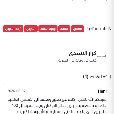
العراق
النفط
وزارة النفط
البنزين
أزمة البنزين
كلمات مفتاحية
كرار الاسدي
كاتب في وكالة نون الخبرية
التعليقات (1)
2026-06-07
Hani
صبحكم الله بالخير.... كلام غير دقيق ويفتقد الى الاسس العلميه
فالعالم باجمعه ينتج بنزين عالي الاوكتان يتجاوز نسبته ال 100
والبنزين الذي يباع عندنا حتى الممتاز منه فأن راىحة الكبريت