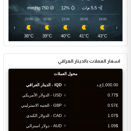
5.5 م\ث
12%
750
mmHg
00:00
23:00
22:00
21:00
20:00
19:00
‹
›
37°C
38°C
39°C
40°C
41°C
43°C
اسعار العملات بالدينار العراقي