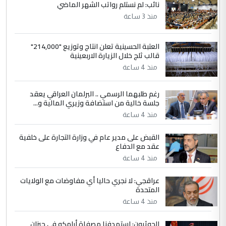
نائب: لم نستلم رواتب الشهر الماضي
إكمال دراستي داخل ...
منذ 3 ساعة
السعودية توافق على الاستمرار في
الموضوع :
إعطاء 100 منحة دراسية للطلبة العراقيين في
العتبة الحسينية تعلن انتاج وتوزيع "214,000"
جامعاتها سنويا
قالب ثلج خلال الزيارة الاربعينية
منذ 4 ساعة
5
عبد الأمير جاسم هليل
رغم طلبهما الرسمي .. البرلمان العراقي يعقد
التعليق : نحن اباء الطلاب الأوائل على العراق
جلسة خالية من استضافة وزيري المالية و...
نتشرف بلقاء السيد احمد الصافي في العتبات
الحسنية لزرع ...
منذ 4 ساعة
مكتب السيد احمد الصافي : لا يوجود
الموضوع :
القبض على مدير عام في وزارة التجارة على خلفية
لدينا اي حساب على الفيس بوك وتويتر
عقد مع الدفاع
منذ 4 ساعة
عراقجي: لا نجري حاليا أي مفاوضات مع الولايات
المتحدة
منذ 4 ساعة
الحوثيون: استهدفنا مصفاة أرامكو في جيزان