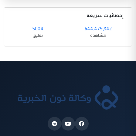
إحصائيات سريعة
5004
644,479,842
مشاهدة
تعليق