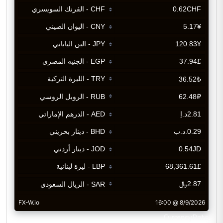
CurrencyRate