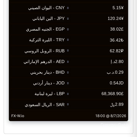
CurrencyRate