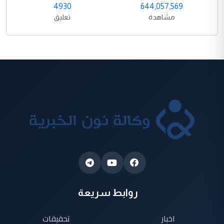
4930
644,057,569
مشاهدة
تعليق
روابط سريعة
اخبار
تحقيقات