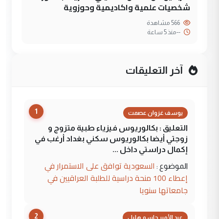
شخصيات علمية واكاديمية وحوزوية
566 مشاهدة
--
منذ 5 ساعة
آخر التعليقات
1
يوسف غزوان عصمت
التعليق : بكالوريوس فيزياء طبية متزوج و
زوجتي أيضا بكالوريوس سكني بغداد أرغب في
إكمال دراستي داخل ...
السعودية توافق على الاستمرار في
الموضوع :
إعطاء 100 منحة دراسية للطلبة العراقيين في
جامعاتها سنويا
2
عبد الأمير جاسم هليل