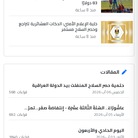
83 دولارًا
منذ 8 ساعة
خلية الإعلام الأمني: الدكات العشائرية تتراجع
وحصر السلاح مستمر
منذ 8 ساعة
المقالات
حتمية حصر السلاح المنفلت بيد الدولة العراقية
الخميس 06 آب 2026
قراءات :
568
عاشُورْاءُ.. السّنَةُ الثّالثةَ عشَرَة - إِنتفاضةُ صفَر…تمرّ...
الأربعاء 05 آب 2026
قراءات :
692
اليوم الحادي والأربعون
الأثنين 03 آب 2026
قراءات :
1840