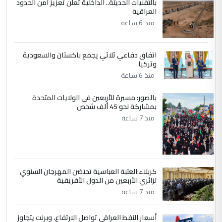
بالتقنيات الحديثة.. الداخلية تعلن تعزيز أمن الحدود
ابا فرات ...
العراقية
الجواهري يرد على صدام حسين سل
الموضوع :
منذ 6 ساعة
مضجعيك يابن الزنا (نص كامل)
اتفاق دفاعي ثلاثي يجمع باكستان والسعودية
5
سردار
وتركيا
التعليق : واحد من عصابة علي ماما يسقط
منذ 6 ساعة
جنسية الرافد الثالث للعراق ومن اصول عريقة
ابا فرات ...
بالصور: مسيرة للأربعين في الولايات المتحدة
بمشاركة نحو 45 ألف شخص
الجواهري يرد على صدام حسين سل
الموضوع :
منذ 7 ساعة
مضجعيك يابن الزنا (نص كامل)
كربلاء:العتبة العباسية تحتضن المهرجان السنوي
لزائري الأربعين من الدول الأفريقية
منذ 7 ساعة
أسعار النفط العراقي تواصل الارتفاع، وبرنت يتجاوز