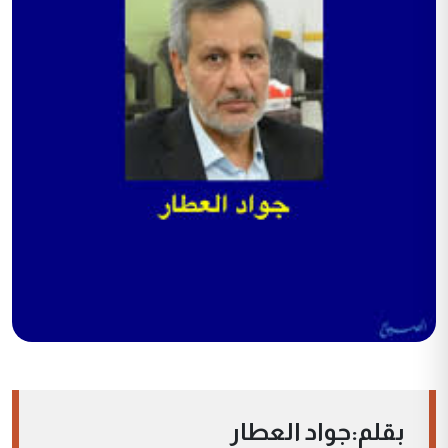
بقلم:جواد العطار