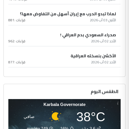
لماذا تبدو الحرب مع إيران أسهل من التفاوض معها؟
الأثنين 03 آب 2026
قراءات :
881
صحراء السعودي بدم العراقي !
الأحد 02 آب 2026
قراءات :
962
الأكشن بنسخته العراقية
الأحد 02 آب 2026
قراءات :
877
الطقس اليوم
Karbala Governorate
38°C
صافي
3.6 م\ث
16%
749
mmHg