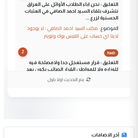
التعليق : نحن اباء الطلاب الأوائل على العراق
نتشرف بلقاء السيد احمد الصافي في العتبات
الحسنية لزرع ...
مكتب السيد احمد الصافي : لا يوجود
الموضوع :
لدينا اي حساب على الفيس بوك وتويتر
2
hadi
التعليق : قرار مستعجل جدا ولامصلحة فيه
للوزاره ولا للمواطن القرار الصائب يكون بعد
الاستماع للمدير ومغرفة ...
يتم التحديث اولا باول
وزير الصحة يعفي مدير مستشفى الكرخ
الموضوع :
العام في بغداد
3
سردار
التعليق : واحد من عصابة علي ماما يسقط
جنسية الرافد الثالث للعراق ومن اصول عريقة
ابا فرات ...
آخر الاضافات