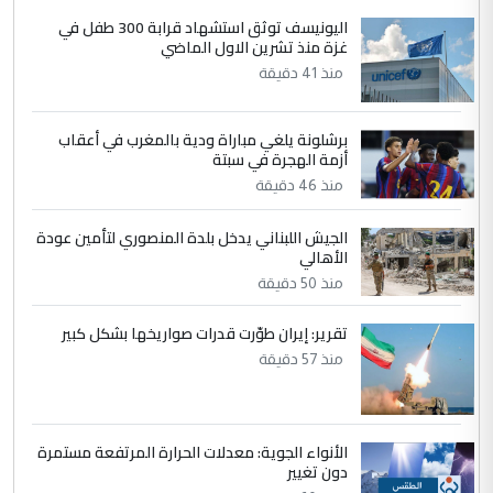
الجواهري يرد على صدام حسين سل
اليونيسف توثق استشهاد قرابة 300 طفل في
الموضوع :
غزة منذ تشرين الاول الماضي
مضجعيك يابن الزنا (نص كامل)
منذ 41 دقيقة
4
سردار
برشلونة يلغي مباراة ودية بالمغرب في أعقاب
التعليق : واحد من عصابة علي ماما يسقط
أزمة الهجرة في سبتة
جنسية الرافد الثالث للعراق ومن اصول عريقة
منذ 46 دقيقة
ابا فرات ...
الجواهري يرد على صدام حسين سل
الموضوع :
الجيش اللبناني يدخل بلدة المنصوري لتأمين عودة
مضجعيك يابن الزنا (نص كامل)
الأهالي
منذ 50 دقيقة
5
حيدر عاشور
تقرير: إيران طوّرت قدرات صواريخها بشكل كبير
التعليق : تحياتي لك استاذ حامدتركان. كلام
منذ 57 دقيقة
دقيق ومسؤول؛ فالاستثمار الحقيقي للإنسان
وثروات البلد يعتمد على الكفاءة ...
بين الإهمال واغتصاب الأرض.. بلاد
الموضوع :
الأنواء الجوية: معدلات الحرارة المرتفعة مستمرة
الرافدين تعاني الجفاف والتصحر!!
دون تغيير