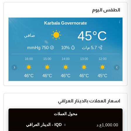
الطقس اليوم
Karbala Governorate
45°C
صافي
5.7 م\ث
10%
750
mmHg
17:00
16:00
15:00
14:00
13:00
12:00
‹
›
45°C
46°C
46°C
46°C
46°C
45°C
اسعار العملات بالدينار العراقي