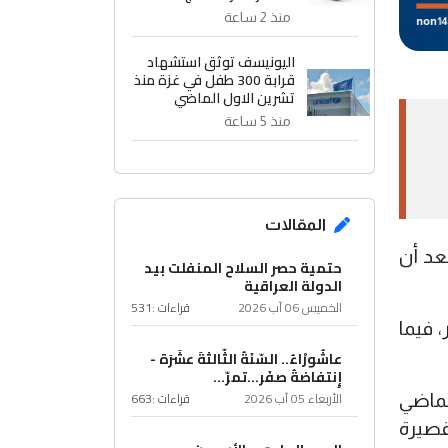
منذ 2 ساعة
اليونيسف توثق استشهاد
قرابة 300 طفل في غزة منذ
تشرين الاول الماضي
منذ 5 ساعة
المقالات
153 ديناراً عراقياً مقابل كل 100 دولار، بعد أن
حتمية حصر السلاح المنفلت بيد
الدولة العراقية
الخميس 06 آب 2026
قراءات :
531
محلية في بغداد إلى 154.250 ديناراً مقابل 100 دولار، فيما
عاشُورْاءُ.. السّنَةُ الثّالثةَ عشَرَة -
إِنتفاضةُ صفَر…تمرّ...
الأربعاء 05 آب 2026
قراءات :
663
تأثراً بالحرب التي اندلعت في 28 شباط الماضي
قصيرة