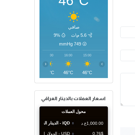
46°C
صافي
5.6 م\ث
9%
mmHg
749
19:00
18:00
17:00
16:00
15:00
‹
›
42°C
44°C
45°C
46°C
46°C
اسعار العملات بالدينار العراقي