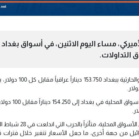
يركي، مساء اليوم الاثنين، في أسواق بغداد
ق التداولات.
وسجلت أسعار الدولار في بورصتي الكفاح والحارثية ببغداد .750
وارتفعت أسعار البيع في محال الصيرفة بالأسواق ال
ويشهد سعر صرف الدولار تذبذباً واضحاً في الأسواق المحلية، م
رائيل من جهة أخرى، ما جعل الأسعار تتغير خلال فترات 