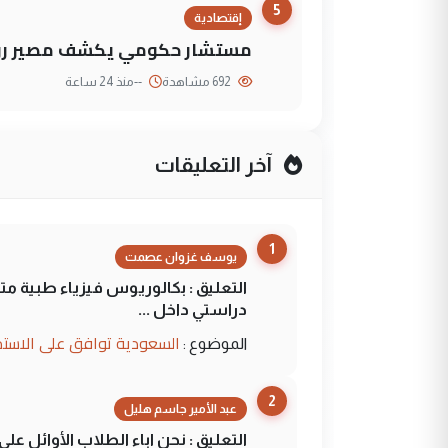
5
إقتصادية
مستشار حكومي يكشف مصير روا
692 مشاهدة
--
منذ 24 ساعة
آخر التعليقات
1
يوسف غزوان عصمت
التعليق : بكالوريوس فيزياء طبية م
دراستي داخل ...
السعودية توافق على الاستمرار في إعطاء 100 منحة دراسية للطل
الموضوع :
2
عبد الأمير جاسم هليل
التعليق : نحن اباء الطلاب الأوائل ع