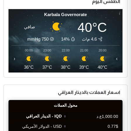
الطقس اليوم
Karbala Governorate
40°C
صافي
4.6 م\ث
14%
750
mmHg
01:00
00:00
23:00
22:00
21:00
20:00
‹
›
36°C
36°C
37°C
38°C
39°C
40°C
اسعار العملات بالدينار العراقي