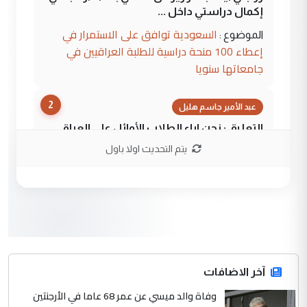
إكمال دراستي داخل ...
السعودية توافق على الاستمرار في
الموضوع :
إعطاء 100 منحة دراسية للطلبة العراقيين في
جامعاتها سنويا
2
عبد الأمير جاسم هليل
التعليق : نحن اباء الطلاب الأوائل على العراق
نتشرف بلقاء السيد احمد الصافي في العتبات
يتم التحديث اولا باول
الحسنية لزرع ...
مكتب السيد احمد الصافي : لا يوجود
الموضوع :
لدينا اي حساب على الفيس بوك وتويتر
3
hadi
التعليق : قرار مستعجل جدا ولامصلحة فيه
آخر الاضافات
للوزاره ولا للمواطن القرار الصائب يكون بعد
الاستماع للمدير ومغرفة ...
وفاة والد ميسي عن عمر 68 عاما في الأرجنتين