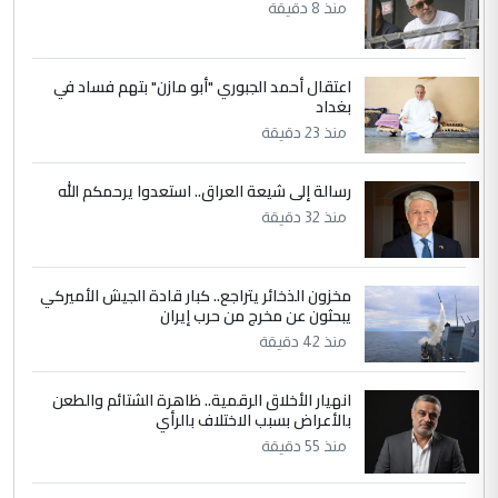
وزير الصحة يعفي مدير مستشفى الكرخ
الموضوع :
منذ 8 دقيقة
العام في بغداد
اعتقال أحمد الجبوري "أبو مازن" بتهم فساد في
4
سردار
بغداد
التعليق : واحد من عصابة علي ماما يسقط
منذ 23 دقيقة
جنسية الرافد الثالث للعراق ومن اصول عريقة
ابا فرات ...
رسالة إلى شيعة العراق.. استعدوا يرحمكم الله
الجواهري يرد على صدام حسين سل
الموضوع :
منذ 32 دقيقة
مضجعيك يابن الزنا (نص كامل)
مخزون الذخائر يتراجع.. كبار قادة الجيش الأميركي
5
سردار
يبحثون عن مخرج من حرب إيران
التعليق : واحد من عصابة علي ماما يسقط
منذ 42 دقيقة
جنسية الرافد الثالث للعراق ومن اصول عريقة
ابا فرات ...
انهيار الأخلاق الرقمية.. ظاهرة الشتائم والطعن
بالأعراض بسبب الاختلاف بالرأي
الجواهري يرد على صدام حسين سل
الموضوع :
منذ 55 دقيقة
مضجعيك يابن الزنا (نص كامل)