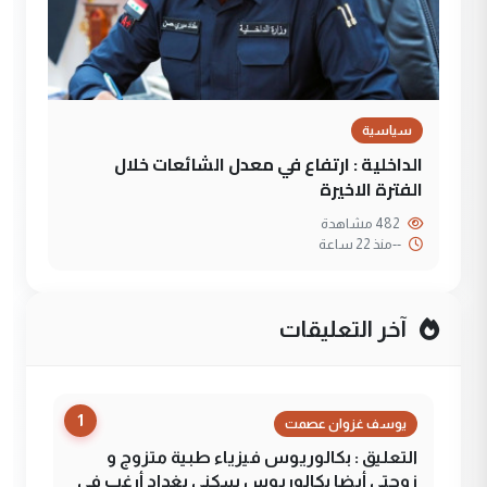
سياسية
الداخلية : ارتفاع في معدل الشائعات خلال
الفترة الاخيرة
482 مشاهدة
--
منذ 22 ساعة
آخر التعليقات
1
يوسف غزوان عصمت
التعليق : بكالوريوس فيزياء طبية متزوج و
زوجتي أيضا بكالوريوس سكني بغداد أرغب في