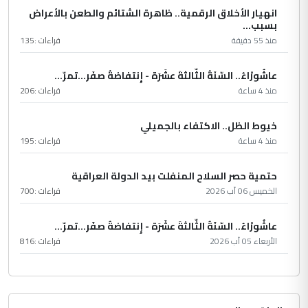
انهيار الأخلاق الرقمية.. ظاهرة الشتائم والطعن بالأعراض
بسبب...
منذ 55 دقيقة
قراءات :
135
عاشُورْاءُ.. السّنَةُ الثّالثةَ عشَرَة - إِنتفاضةُ صفَر…تمرّ...
منذ 4 ساعة
قراءات :
206
خيوط الظل.. الاكتفاء بالجميلي
منذ 4 ساعة
قراءات :
195
حتمية حصر السلاح المنفلت بيد الدولة العراقية
الخميس 06 آب 2026
قراءات :
700
عاشُورْاءُ.. السّنَةُ الثّالثةَ عشَرَة - إِنتفاضةُ صفَر…تمرّ...
الأربعاء 05 آب 2026
قراءات :
816