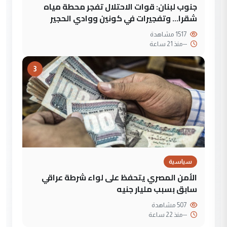
جنوب لبنان: قوات الاحتلال تفجر محطة مياه
شقرا… وتفجيرات في كونين ووادي الحجير
1517 مشاهدة
--
منذ 21 ساعة
3
سياسية
الأمن المصري يتحفظ على لواء شرطة عراقي
سابق بسبب مليار جنيه
507 مشاهدة
--
منذ 22 ساعة