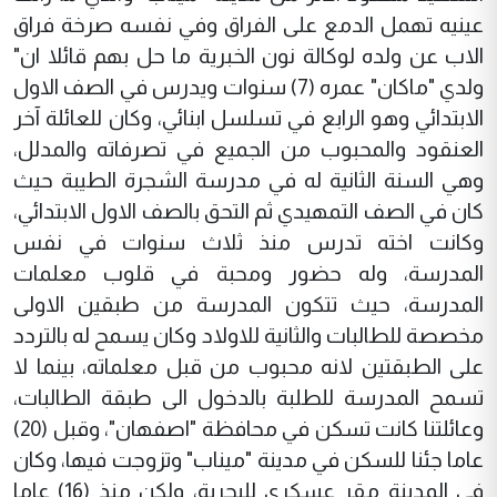
عينيه تهمل الدمع على الفراق وفي نفسه صرخة فراق
الاب عن ولده لوكالة نون الخبرية ما حل بهم قائلا ان"
ولدي "ماكان" عمره (7) سنوات ويدرس في الصف الاول
الابتدائي وهو الرابع في تسلسل ابنائي، وكان للعائلة آخر
العنقود والمحبوب من الجميع في تصرفاته والمدلل،
وهي السنة الثانية له في مدرسة الشجرة الطيبة حيث
كان في الصف التمهيدي ثم التحق بالصف الاول الابتدائي،
وكانت اخته تدرس منذ ثلاث سنوات في نفس
المدرسة، وله حضور ومحبة في قلوب معلمات
المدرسة، حيث تتكون المدرسة من طبقين الاولى
مخصصة للطالبات والثانية للاولاد وكان يسمح له بالتردد
على الطبقتين لانه محبوب من قبل معلماته، بينما لا
تسمح المدرسة للطلبة بالدخول الى طبقة الطالبات،
وعائلتنا كانت تسكن في محافظة "اصفهان"، وقبل (20)
عاما جئنا للسكن في مدينة "ميناب" وتزوجت فيها، وكان
في المدينة مقر عسكري للبحرية، ولكن منذ (16) عاما