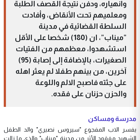
وانهياره، ودفن نتيجة القصف الطلبة
ومعلميهم تحت الأنقاض، وأفادت
السلطة القضائية في مدينة
"ميناب"، ان (180) شخصا على الأقل
استشهدوا، معظمهم من الفتيات
الصغيرات، بالإضافة إلى إصابة (95)
آخرين، من بينهم طفلا لم يعثر اهله
على جثته فاصبح الالم واللوعة
والحزن حزنان على فقده.
مدرسة ومساكن
يفسر الاب المفجوع "سيروس نصيري" والد الطفل
الشهيد مفقود الأثر من مدينة "ميناب" والذي ما زالت