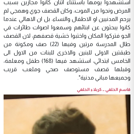
استشهدوا يومها باستثناء اثنان كانوا مجازين بسبب
المرض ونجوا من الموت، وكان القصف جوي وهمجي لم
يرحم المدنيين او الاطفال والنساء، بل ان الاهالي عندما
كانوا يبحثون عن ابنائهم وسمعوا اصوات طائرات في
الجو فتركوا المكان واختبوا خشية قصفهم، لان القصف
طال المدرسة مرتين وفيها (22) صف ومكونة من
طبقتين الاولى للبنين والاخرى للبنات من الاول الى
الخامس ابتدائي، استشهد فيها (168) طفل ومعلمة،
وقبلها قصف مستوصف صحي وملعب قريب
وجميعها مباني مدنية".
قاسم الحلفي ــ كربلاء الحلفي