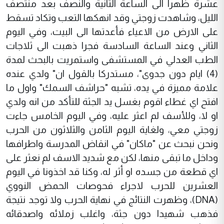
عشرة ظهرا الى الساعة الثانية والنصف بعد منتصف
الليل، وشاهدت زوجتي وقد انهكها التعب وتكاد تسقط
على الارض من الاعياء فأعدتها الى البيت، وفي اليوم
الثاني وعند الساعة السادسة فجرا ذهبت الى ثلاجات
الطب العدلي في المستشفى واستمريت بالبحث لمدة
(4) ايام دون جدوى"، مستدركا بالقول ان" ولدي عنده
علامة مميزة في يده، تشبه "حراشف السمك" واول ما
افتح اي غطاء اقوم بغسل يد الجثة للتأكد من انه ولدي
او لا، وللأسف لم اعثر عليه، وفي اليوم الخامس جاءت
زوجتي معي، ولغاية اليوم الثامن والثلاثون من الحرب
ونحن نبحث عن "ماكان" في انقاض المدرسة واطرافها
وداخل ما تبقى منها، لكن مع شديد الاسف لم نعثر على
اي قطعة من جسده او أثر له، وكنا قد اخذونا في اليوم
العشرين للحرب لاجراء فحوصات الحمض النووي
(DNA)، وظهرت النتائج في نهاية الحرب ولا توجد نتيجة
فذهب شهيدا دون جثة، واغلب زملائه واصدقائه