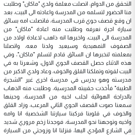
التحقق من الدوام، اتصلت معلمة ولدي "ماكان" وطلبت
منا الحضور لتسلمه من المدرسة واعادته الى البيت، بعد
ان وقع قصف جوي قرب المدرسة، فاتصلت امه بسائق
سيارة اجرة نعرفه وطلبت منه اعادة "ماكان" من
المدرسة الى البيت، واخبرها انه ذاهب لاعادة اولاد من
الصفوف التمهيدية وسيعيد ولدنا معه، واتصلنا
بمعلمته لنخبرها ان السائق قادم لتسلم "ماكان"، وفي
هذه الاثناء حصل القصف الجوي الاول، وشعرنا به في
البيت لقوته وتملكنا القلق والخوف، وعاد ولدي الاكبر من
مدرسته وهو يدرس في مدرسة اخرى غير "الشجرة
الطيبة" فأخذت حقيبته المدرسية، وطلبت منه الذهاب
بالدراجة الهوائية لجلب اخيه من المدرسة، وحينها
سمعنا صوت القصف الجوي الثاني المرعب، وزاد القلق
والخوف في قلوبنا فركبنا سيارتنا الشخصية انا وامه
واخيه وتوجهنا نحو المدرسة، فوجدنا زخم مروري شديد
في الشارع المؤدي اليها، فنزلنا انا وزوجتي من السيارة