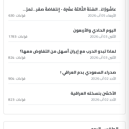
عاشُورْاءُ.. السّنَةُ الثّالثةَ عشَرَة - إِنتفاضةُ صفَر…تمرّ...
الأربعاء 05 آب 2026
قراءات :
630
اليوم الحادي والأربعون
الأثنين 03 آب 2026
قراءات :
1783
لماذا تبدو الحرب مع إيران أسهل من التفاوض معها؟
الأثنين 03 آب 2026
قراءات :
824
صحراء السعودي بدم العراقي !
الأحد 02 آب 2026
قراءات :
904
الأكشن بنسخته العراقية
الأحد 02 آب 2026
قراءات :
823
الطقس اليوم