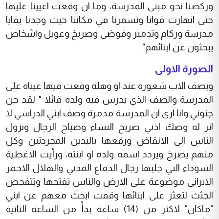
وركضنا نحو مبنى المدرسة، وما ان وقعت اعيينا عليها
حتى انهارت قوانا وتسمرنا في مكاننا حيث وجدنا بقايا
مدرسة وركام وتدمير وفوضى وصريخ وعويل واشخاص
يبحثون عن ابنائهم".
الصورة الاولى
ويصف الاب شعوره عند او وهلة وقعت فيها عيناه على
المدرسة والصف الذي يدرس فيه ولده قائلا " لقد جن
جنوني وانا ارى ان المدرسة مدمرة وصف ابني الدراسي لا
اثر له وصك اذني صريخ النساء وصياح الرجال ونزول
الناس الى الانقاض ورفعها باليدين المجردتين وكل
منهم يصرخ ويردد اسمه ولده او ابنته، ورأيت الاغطية
السوداء التي جلبها رجال الدفاع المدني والهلال الاحمر
الايراني موضوعة على الارض والناس تفتحها وتتفحص
الجثث لتعثر على ابنائها وقمت ابحث معهم عن ابني
"ماكان" لاكثر من (14) ساعة بدأً من الساعة الثانية