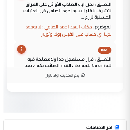
التعليق : نحن اباء الطلاب الأوائل على العراق
نتشرف بلقاء السيد احمد الصافي في العتبات
الحسنية لزرع ...
مكتب السيد احمد الصافي : لا يوجود
الموضوع :
لدينا اي حساب على الفيس بوك وتويتر
2
hadi
التعليق : قرار مستعجل جدا ولامصلحة فيه
للوزاره ولا للمواطن القرار الصائب يكون بعد
الاستماع للمدير ومغرفة ...
يتم التحديث اولا باول
وزير الصحة يعفي مدير مستشفى الكرخ
الموضوع :
العام في بغداد
3
سردار
التعليق : واحد من عصابة علي ماما يسقط
جنسية الرافد الثالث للعراق ومن اصول عريقة
ابا فرات ...
آخر الاضافات