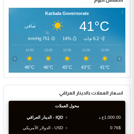
Karbala Governorate
41°C
صافي
6.2 م\ث
14%
751
mmHg
15:00
14:00
13:00
12:00
11:00
10:00
‹
›
46°C
46°C
46°C
45°C
43°C
41°C
اسعار العملات بالدينار العراقي