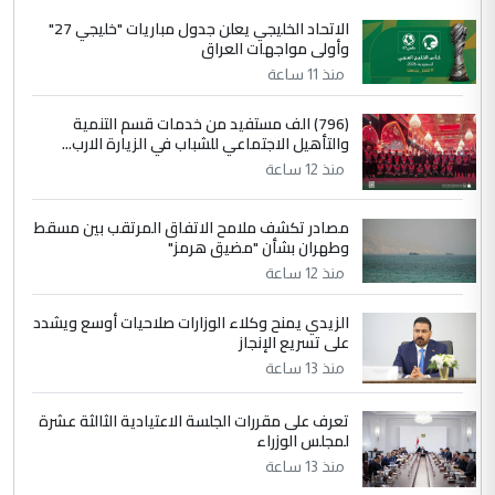
الجواهري يرد على صدام حسين سل
الاتحاد الخليجي يعلن جدول مباريات "خليجي 27"
الموضوع :
وأولى مواجهات العراق
مضجعيك يابن الزنا (نص كامل)
منذ 11 ساعة
4
سردار
(796) الف مستفيد من خدمات قسم التنمية
والتأهيل الاجتماعي للشباب في الزيارة الارب...
التعليق : واحد من عصابة علي ماما يسقط
منذ 12 ساعة
جنسية الرافد الثالث للعراق ومن اصول عريقة
ابا فرات ...
مصادر تكشف ملامح الاتفاق المرتقب بين مسقط
الجواهري يرد على صدام حسين سل
الموضوع :
وطهران بشأن "مضيق هرمز"
مضجعيك يابن الزنا (نص كامل)
منذ 12 ساعة
الزيدي يمنح وكلاء الوزارات صلاحيات أوسع ويشدد
5
حيدر عاشور
على تسريع الإنجاز
التعليق : تحياتي لك استاذ حامدتركان. كلام
منذ 13 ساعة
دقيق ومسؤول؛ فالاستثمار الحقيقي للإنسان
وثروات البلد يعتمد على الكفاءة ...
تعرف على مقررات الجلسة الاعتيادية الثالثة عشرة
بين الإهمال واغتصاب الأرض.. بلاد
لمجلس الوزراء
الموضوع :
الرافدين تعاني الجفاف والتصحر!!
منذ 13 ساعة