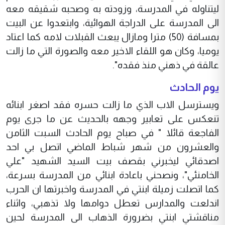
ليتناوله في المدرسة، وزودته به وصحبه شقيقه معه
الى المدرسة على الدراجة الهوائية، وابتعدوا عن البيت
بمسافة (50) مترا ومازال يبعث القبلات لامه كما اعتاد
يوميا، وكان هو اللقاء الاخير معه والصورة التي ما زالت
عالقة في ذهني منذ فقده".
يوم الحادث
ويسترسل الاب الذي ما زالت حسره فقد اصغر ابنائه
تنعكس على تعابير وجهه بالحديث عن ما جرى يوم
الفاجعة قائلا " في صباح يوم الحادث السبت الثامن
والعشرون من شهر شباط الماضي اتصل بي احد
اصدقائي ليخبرني بقصف بيت السيد الشهيد "علي
الخامنئي"، ونصحني باعادة ابنائي من المدرسة بسرعة،
كما اتصلت زميلة ابنتي في المدرسة واخبرتها ان الحرب
اندلعت والمدارس تعطل دوامها ولا تذهبي، واثناء
مناقشتي ابنتي بضرورة الذهاب الى المدرسة لحين