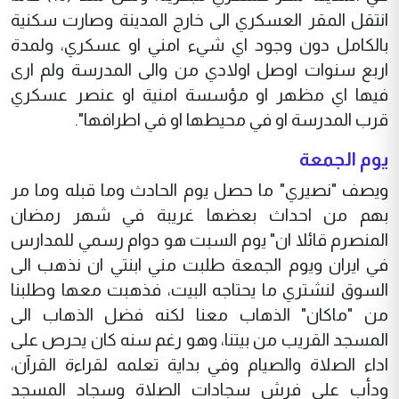
انتقل المقر العسكري الى خارج المدينة وصارت سكنية
بالكامل دون وجود اي شيء امني او عسكري، ولمدة
اربع سنوات اوصل اولادي من والى المدرسة ولم ارى
فيها اي مظهر او مؤسسة امنية او عنصر عسكري
قرب المدرسة او في محيطها او في اطرافها".
يوم الجمعة
ويصف "نصيري" ما حصل يوم الحادث وما قبله وما مر
بهم من احداث بعضها غريبة في شهر رمضان
المنصرم قائلا ان" يوم السبت هو دوام رسمي للمدارس
في ايران ويوم الجمعة طلبت مني ابنتي ان نذهب الى
السوق لنشتري ما يحتاجه البيت، فذهبت معها وطلبنا
من "ماكان" الذهاب معنا لكنه فضل الذهاب الى
المسجد القريب من بيتنا، وهو رغم سنه كان يحرص على
اداء الصلاة والصيام وفي بداية تعلمه لقراءة القرآن،
ودأب على فرش سجادات الصلاة وسجاد المسجد