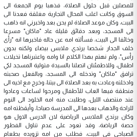
للمصلين قبل حلول الصلاة، فذهبا يوم الجمعة الى
السوق وكانت اغلب المحال التجارية مغلقة فعدنا الى
البيت، وكان موعد الصلاة لم يحن بعد واخبرني انه ذاهب
الى المسجد، وبعد دقائق قليلة عاد "ماكان" مسرعا
وخائفا الى البيت، فسألته امه عن حاله فاخبرها انه "رأى
خلف الجدار شخصا يرتدي ملابس بيضاء ولكنه بدون
رأس"، ولم نهتم بهذا الكلام انا وامه واعتبرناها تخيلات
اطفال، وللاطمئنان اتصلنا بالسيدة متولية المسجد لكي
ترافق "ماكان" وتدخله الى المسجد، وبالفعل صحبته
وادخلته وعادت به بعد الصلاة الى بيتنا، وخرج مع اخيه الى
منطقة فيها العاب للأطفال ومرحوا لساعات وعادوا
عند منتصف الليل، وطلبت منه امه الخلود الى النوم
للراحة والذهاب بعدها الى المدرسة صباحا، وأيقظته امه
وكان يرتدي الملابس الرياضية لان الدرس الاول هو
حصة الرياضة، وقد تعود على عدم تناول الفطور
الصباحي في البيت، فطلب من امه تزويده بطعام