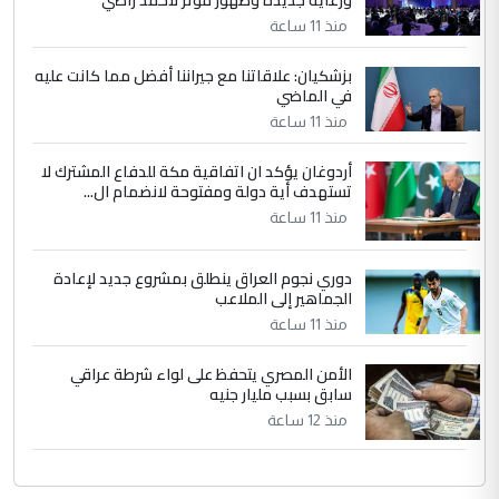
التعليق : واحد من عصابة علي ماما يسقط
منذ 11 ساعة
جنسية الرافد الثالث للعراق ومن اصول عريقة
ابا فرات ...
بزشكيان: علاقاتنا مع جيراننا أفضل مما كانت عليه
في الماضي
الجواهري يرد على صدام حسين سل
الموضوع :
مضجعيك يابن الزنا (نص كامل)
منذ 11 ساعة
أردوغان يؤكد ان اتفاقية مكة للدفاع المشترك لا
تستهدف أية دولة ومفتوحة لانضمام ال...
منذ 11 ساعة
دوري نجوم العراق ينطلق بمشروع جديد لإعادة
الجماهير إلى الملاعب
منذ 11 ساعة
الأمن المصري يتحفظ على لواء شرطة عراقي
سابق بسبب مليار جنيه
منذ 12 ساعة