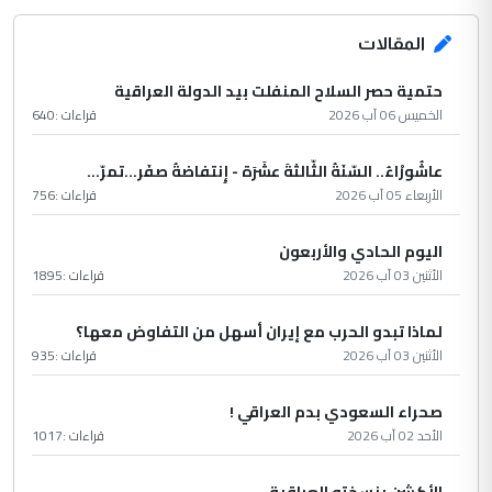
المقالات
حتمية حصر السلاح المنفلت بيد الدولة العراقية
الخميس 06 آب 2026
قراءات :
640
عاشُورْاءُ.. السّنَةُ الثّالثةَ عشَرَة - إِنتفاضةُ صفَر…تمرّ...
الأربعاء 05 آب 2026
قراءات :
756
اليوم الحادي والأربعون
الأثنين 03 آب 2026
قراءات :
1895
لماذا تبدو الحرب مع إيران أسهل من التفاوض معها؟
الأثنين 03 آب 2026
قراءات :
935
صحراء السعودي بدم العراقي !
الأحد 02 آب 2026
قراءات :
1017