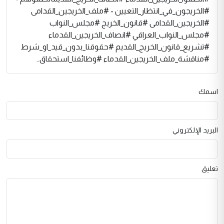
#الخريجون_في_انتظار_التعيين - #ملف_الخريجين_القدامى
#الخريجين_القدامى #قانون_الخريج #مجلس_النواب
#مجلس_النواب_العراقي #انصاف_الخريجين_القدماء
#تشريع_قانون_الخريج_القديم #حقوقنا_بدون_قيد_او_شرط
#مناقشة_ملف_الخريجين_القدماء #وظائفنا_استحقاق..
اسمك
البريد الإلكتروني
تعليق