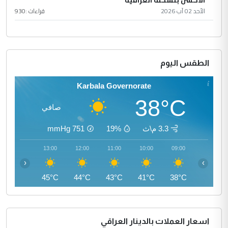
الأكشن بنسخته العراقية
الأحد 02 آب 2026
قراءات :
930
الطقس اليوم
Karbala Governorate
38°C
صافي
3.3 م\ث
19%
751
mmHg
14:00
13:00
12:00
11:00
10:00
09:00
‹
›
45°C
45°C
44°C
43°C
41°C
38°C
اسعار العملات بالدينار العراقي