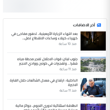
3
hadi
التعليق : قرار مستعجل جدا ولامصلحة فيه
آخر الاضافات
للوزاره ولا للمواطن القرار الصائب يكون بعد
الاستماع للمدير ومغرفة ...
بعد انتهاء الزيارة الأربعينية.. تدهور مفاجئ في
كهرباء كربلاء وساعات الانقطاع تصل...
وزير الصحة يعفي مدير مستشفى الكرخ
الموضوع :
العام في بغداد
منذ 10 ساعة
جنوب لبنان: قوات الاحتلال تفجر محطة مياه
4
سردار
شقرا… وتفجيرات في كونين ووادي الحجير
التعليق : واحد من عصابة علي ماما يسقط
منذ 11 ساعة
جنسية الرافد الثالث للعراق ومن اصول عريقة
ابا فرات ...
الداخلية : ارتفاع في معدل الشائعات خلال الفترة
الاخيرة
الجواهري يرد على صدام حسين سل
الموضوع :
مضجعيك يابن الزنا (نص كامل)
منذ 11 ساعة
انطلاقة استثنائية لدوري النجوم.. جوائز مالية
5
سردار
ورعاية جديدة وظهور مؤثر لأحمد راضي