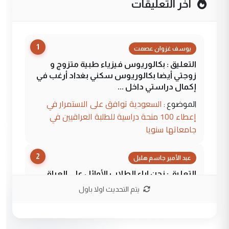
آخر التعليقات
1
يوسف غزوان عصمت
التعليق : بكالوريوس فيزياء طبية متزوج و
زوجتي أيضا بكالوريوس سكني بغداد أرغب في
إكمال دراستي داخل ...
السعودية توافق على الاستمرار في
الموضوع :
إعطاء 100 منحة دراسية للطلبة العراقيين في
جامعاتها سنويا
2
عبد الأمير جاسم هليل
التعليق : نحن اباء الطلاب الأوائل على العراق
نتشرف بلقاء السيد احمد الصافي في العتبات
يتم التحديث اولا باول
الحسنية لزرع ...
مكتب السيد احمد الصافي : لا يوجود
الموضوع :
لدينا اي حساب على الفيس بوك وتويتر