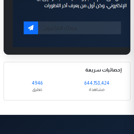
إحصائيات سريعة
4946
644,158,424
مشاهدة
تعليق