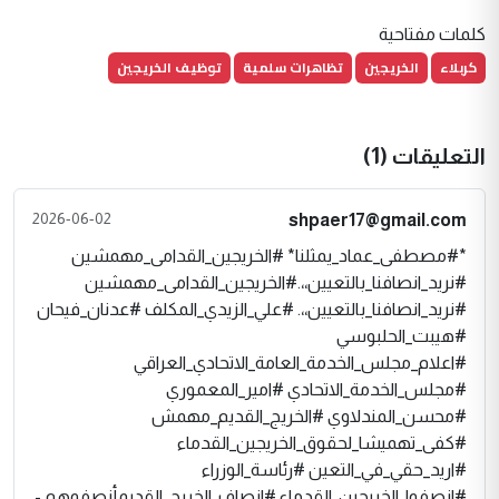
كلمات مفتاحية
كربلاء
الخريجين
تظاهرات سلمية
توظيف الخريجين
التعليقات (1)
2026-06-02
shpaer17@gmail.com
*#مصطفى_عماد_يمثلنا* #الخريجين_القدامى_مهمشين
#نريد_انصافنا_بالتعيين،،.#الخريجين_القدامى_مهمشين
#نريد_انصافنا_بالتعيين،،. #علي_الزيدي_المكلف #عدنان_فيحان
#هيبت_الحلبوسي
#اعلام_مجلس_الخدمة_العامة_الاتحادي_العراقي
#مجلس_الخدمة_الاتحادي #امير_المعموري
#محسن_المندلاوي #الخريج_القديم_مهمش
#كفى_تهميشا_لحقوق_الخريجين_القدماء
#اريد_حقي_في_التعين #رئاسة_الوزراء
#انصفوا_الخريجين_القدماء #انصاف_الخريج_القديمأنصفوهم -