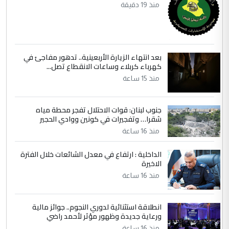
الجواهري يرد على صدام حسين سل
الموضوع :
منذ 19 دقيقة
مضجعيك يابن الزنا (نص كامل)
5
سردار
بعد انتهاء الزيارة الأربعينية.. تدهور مفاجئ في
التعليق : واحد من عصابة علي ماما يسقط
كهرباء كربلاء وساعات الانقطاع تصل...
جنسية الرافد الثالث للعراق ومن اصول عريقة
منذ 15 ساعة
ابا فرات ...
الجواهري يرد على صدام حسين سل
الموضوع :
جنوب لبنان: قوات الاحتلال تفجر محطة مياه
مضجعيك يابن الزنا (نص كامل)
شقرا… وتفجيرات في كونين ووادي الحجير
منذ 16 ساعة
الداخلية : ارتفاع في معدل الشائعات خلال الفترة
الاخيرة
منذ 16 ساعة
انطلاقة استثنائية لدوري النجوم.. جوائز مالية
ورعاية جديدة وظهور مؤثر لأحمد راضي
منذ 16 ساعة