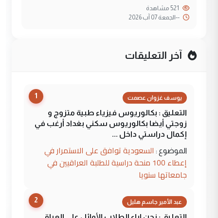
521 مشاهدة
--
الجمعة 07 آب 2026
آخر التعليقات
1
يوسف غزوان عصمت
التعليق : بكالوريوس فيزياء طبية متزوج و
زوجتي أيضا بكالوريوس سكني بغداد أرغب في
إكمال دراستي داخل ...
السعودية توافق على الاستمرار في
الموضوع :
إعطاء 100 منحة دراسية للطلبة العراقيين في
جامعاتها سنويا
2
عبد الأمير جاسم هليل
التعليق : نحن اباء الطلاب الأوائل على العراق