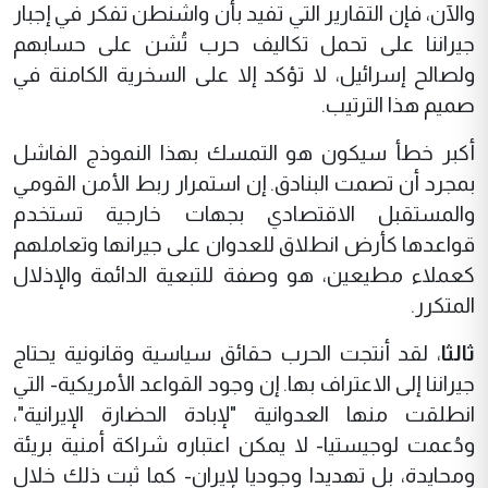
والآن، فإن التقارير التي تفيد بأن واشنطن تفكر في إجبار
جيراننا على تحمل تكاليف حرب تُشن على حسابهم
ولصالح إسرائيل، لا تؤكد إلا على السخرية الكامنة في
صميم هذا الترتيب.
أكبر خطأ سيكون هو التمسك بهذا النموذج الفاشل
بمجرد أن تصمت البنادق. إن استمرار ربط الأمن القومي
والمستقبل الاقتصادي بجهات خارجية تستخدم
قواعدها كأرض انطلاق للعدوان على جيرانها وتعاملهم
كعملاء مطيعين، هو وصفة للتبعية الدائمة والإذلال
المتكرر.
ثالثا
، لقد أنتجت الحرب حقائق سياسية وقانونية يحتاج
جيراننا إلى الاعتراف بها. إن وجود القواعد الأمريكية- التي
انطلقت منها العدوانية "لإبادة الحضارة الإيرانية"،
ودُعمت لوجيستيا- لا يمكن اعتباره شراكة أمنية بريئة
ومحايدة، بل تهديدا وجوديا لإيران- كما ثبت ذلك خلال