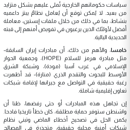
سياسات حكوماتهم الخارجية تُملى عليهم بشكل متزايد
من بعيد. لا يُمكن توقع أن يُعامل نظامٌ يبتز داعميه
بنشاط، بما في ذلك من خلال ملفات إبستين، معاملة
أفضل لأولئك الذين يرغبون في تفويض أمنهم إلى قبته
الحديدية البالية.
خامسا
، والأهم من ذلك، أن مبادرات إيران السابقة-
مثل مبادرة هرمز للسلام (HOPE)، وجمعية الحوار
الإسلامي في غرب آسيا (مودة)، وشبكة الشرق
الأوسط للبحوث والتقدم الذري (منارة)- قد أظهرت
رغبة حقيقية في التواصل مع جيرانها لإقامة شبكات
تعاون إقليمية شاملة.
إن تجاهل هذه المبادرات أو حتى رفضها، ظنا أن
واشنطن ستوفر حماية مطلقة، كان خطأ تاريخيا فادحا.
يكمن الحل في تصحيح أخطاء الماضي وتبني نظام
شبكات أمنية محلية حقيقية، متجذرة في المصالح