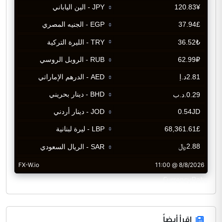
CurrencyRate
اقرأ أيضاً