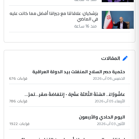
بزشكيان: علاقاتنا مع جيراننا أفضل مما كانت عليه
في الماضي
منذ 16 ساعة
المقالات
حتمية حصر السلاح المنفلت بيد الدولة العراقية
الخميس 06 آب 2026
قراءات :
676
عاشُورْاءُ.. السّنَةُ الثّالثةَ عشَرَة - إِنتفاضةُ صفَر…تمرّ...
الأربعاء 05 آب 2026
قراءات :
786
اليوم الحادي والأربعون
الأثنين 03 آب 2026
قراءات :
1922