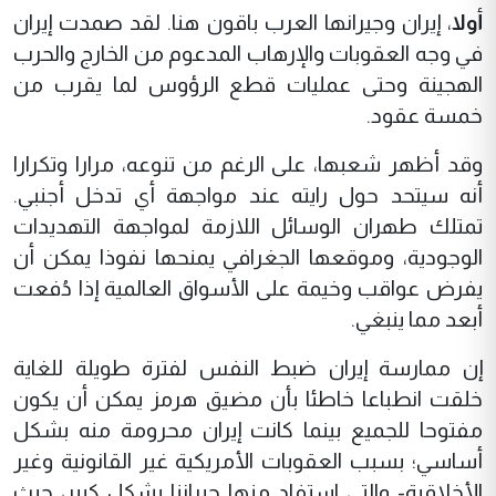
أولا
، إيران وجيرانها العرب باقون هنا. لقد صمدت إيران
في وجه العقوبات والإرهاب المدعوم من الخارج والحرب
الهجينة وحتى عمليات قطع الرؤوس لما يقرب من
خمسة عقود.
وقد أظهر شعبها، على الرغم من تنوعه، مرارا وتكرارا
أنه سيتحد حول رايته عند مواجهة أي تدخل أجنبي.
تمتلك طهران الوسائل اللازمة لمواجهة التهديدات
الوجودية، وموقعها الجغرافي يمنحها نفوذا يمكن أن
يفرض عواقب وخيمة على الأسواق العالمية إذا دُفعت
أبعد مما ينبغي.
إن ممارسة إيران ضبط النفس لفترة طويلة للغاية
خلقت انطباعا خاطئا بأن مضيق هرمز يمكن أن يكون
مفتوحا للجميع بينما كانت إيران محرومة منه بشكل
أساسي؛ بسبب العقوبات الأمريكية غير القانونية وغير
الأخلاقية- والتي استفاد منها جيراننا بشكل كبير، حيث