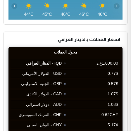
‹
›
42°C
44°C
45°C
46°C
46°C
46°C
اسعار العملات بالدينار العراقي