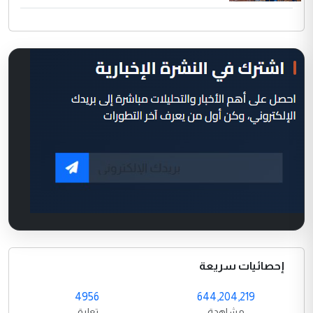
إحصائيات سريعة
4956
644,204,219
مشاهدة
تعليق