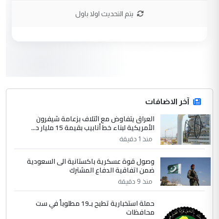
نتشرف بلقاء السيد احمد الصافي في العتبات
يتم التحديث اولا باول
الحسنية لزرع ...
مكتب السيد احمد الصافي : لا يوجود
الموضوع :
لدينا اي حساب على الفيس بوك وتويتر
3
hadi
التعليق : قرار مستعجل جدا ولامصلحة فيه
آخر الاضافات
للوزاره ولا للمواطن القرار الصائب يكون بعد
الاستماع للمدير ومغرفة ...
العراق يتفاوض مع ائتلاف بزعامة شيفرون
الأمريكية لبناء خط أنابيب بقيمة 15 مليار د...
وزير الصحة يعفي مدير مستشفى الكرخ
الموضوع :
العام في بغداد
منذ 1 دقيقة
وصول قوة عسكرية باكستانية الى السعودية
4
ضمن اتفاقية الدفاع المشترك
سردار
منذ 9 دقيقة
التعليق : واحد من عصابة علي ماما يسقط
جنسية الرافد الثالث للعراق ومن اصول عريقة
حملة استخبارية تطيح بـ19 مطلوباً في ست
ابا فرات ...
محافظات