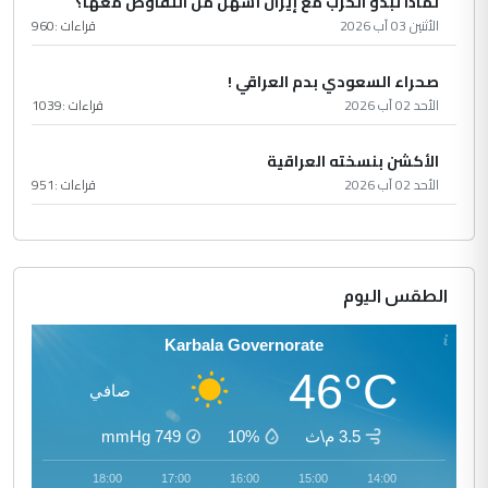
لماذا تبدو الحرب مع إيران أسهل من التفاوض معها؟
الأثنين 03 آب 2026
قراءات :
960
صحراء السعودي بدم العراقي !
الأحد 02 آب 2026
قراءات :
1039
الأكشن بنسخته العراقية
الأحد 02 آب 2026
قراءات :
951
الطقس اليوم
Karbala Governorate
46°C
صافي
3.5 م\ث
10%
749
mmHg
19:00
18:00
17:00
16:00
15:00
14:00