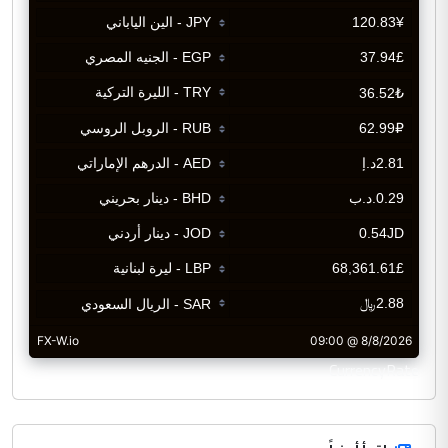
CurrencyRate