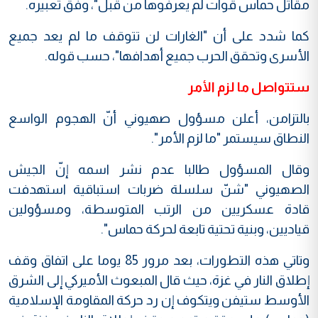
مقاتل حماس قوات لم يعرفوها من قبل"، وفق تعبيره.
كما شدد على أن "الغارات لن تتوقف ما لم يعد جميع
الأسرى وتحقق الحرب جميع أهدافها"، حسب قوله.
ستتواصل ما لزم الأمر
بالتزامن، أعلن مسؤول صهيوني أنّ الهجوم الواسع
النطاق سيستمر "ما لزم الأمر".
وقال المسؤول طالبا عدم نشر اسمه إنّ الجيش
الصهيوني "شنّ سلسلة ضربات استباقية استهدفت
قادة عسكريين من الرتب المتوسطة، ومسؤولين
قياديين، وبنية تحتية تابعة لحركة حماس".
وتاتي هذه التطورات، بعد مرور 85 يوما على اتفاق وقف
إطلاق النار في غزة‏، حيث قال المبعوث الأميركي إلى الشرق
الأوسط ستيفن ويتكوف‏ إن رد حركة المقاومة الإسلامية