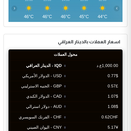
‹
›
45°C
46°C
46°C
46°C
45°C
44°C
اسعار العملات بالدينار العراقي