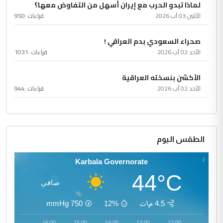
لماذا تبدو الحرب مع إيران أسهل من التفاوض معها؟
الأثنين 03 آب 2026
قراءات :
950
صحراء السعودي بدم العراقي !
الأحد 02 آب 2026
قراءات :
1031
الأكشن بنسخته العراقية
الأحد 02 آب 2026
قراءات :
944
الطقس اليوم
Karbala Governorate
44°C
صافي
4.5 م\ث
12%
750
mmHg
17:00
16:00
15:00
14:00
13:00
12:00