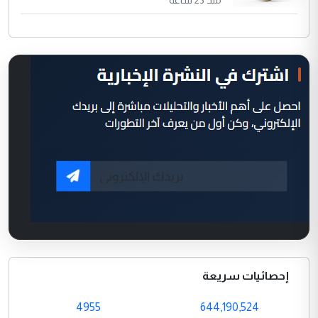
منذ 23 ساعة
إحصائيات سريعة
4955
644,190,524