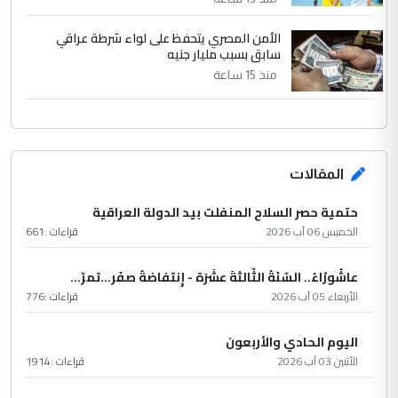
الأمن المصري يتحفظ على لواء شرطة عراقي
سابق بسبب مليار جنيه
منذ 15 ساعة
المقالات
حتمية حصر السلاح المنفلت بيد الدولة العراقية
الخميس 06 آب 2026
قراءات :
661
عاشُورْاءُ.. السّنَةُ الثّالثةَ عشَرَة - إِنتفاضةُ صفَر…تمرّ...
الأربعاء 05 آب 2026
قراءات :
776
اليوم الحادي والأربعون
الأثنين 03 آب 2026
قراءات :
1914