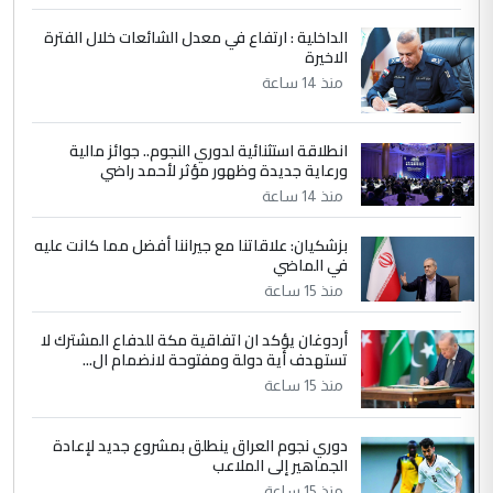
ابا فرات ...
الداخلية : ارتفاع في معدل الشائعات خلال الفترة
الاخيرة
الجواهري يرد على صدام حسين سل
الموضوع :
مضجعيك يابن الزنا (نص كامل)
منذ 14 ساعة
انطلاقة استثنائية لدوري النجوم.. جوائز مالية
5
سردار
ورعاية جديدة وظهور مؤثر لأحمد راضي
التعليق : واحد من عصابة علي ماما يسقط
منذ 14 ساعة
جنسية الرافد الثالث للعراق ومن اصول عريقة
ابا فرات ...
بزشكيان: علاقاتنا مع جيراننا أفضل مما كانت عليه
في الماضي
الجواهري يرد على صدام حسين سل
الموضوع :
مضجعيك يابن الزنا (نص كامل)
منذ 15 ساعة
أردوغان يؤكد ان اتفاقية مكة للدفاع المشترك لا
تستهدف أية دولة ومفتوحة لانضمام ال...
منذ 15 ساعة
دوري نجوم العراق ينطلق بمشروع جديد لإعادة
الجماهير إلى الملاعب
منذ 15 ساعة