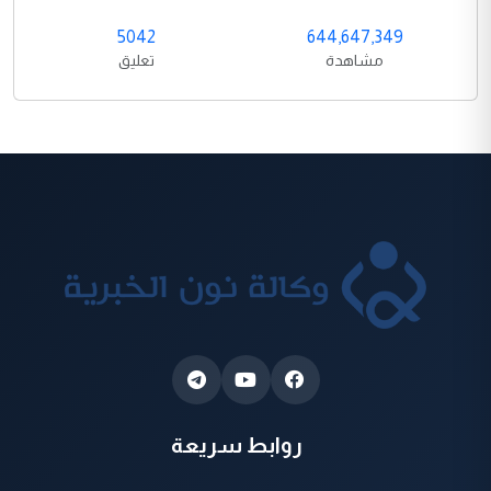
5042
644,647,349
مشاهدة
تعليق
روابط سريعة