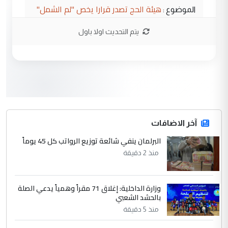
هيئة الحج تصدر قرارا يخص "لم الشمل"
الموضوع :
وتعديل استمارة قرعة الحج
يتم التحديث اولا باول
3
صلاح مهدي حسن
التعليق : صلاح مهدي حسن ...
هيئة الحج تصدر قرارا يخص "لم الشمل"
الموضوع :
وتعديل استمارة قرعة الحج
4
آخر الاضافات
hadi
البرلمان ينفي شائعة توزيع الرواتب كل 45 يوماً
التعليق : تحيه اخويه حسينيه اي انسان مهما
كان محدود المعرفه بتفاصيل احداث المنطقه
منذ 2 دقيقة
يقول بما لايقبل ...
أردوغان يؤكد ان اتفاقية مكة للدفاع
الموضوع :
وزارة الداخلية: إغلاق 71 مقراً وهمياً يدعي الصلة
المشترك لا تستهدف أية دولة ومفتوحة لانضمام
بالحشد الشعبي
الدول الشقيقة
منذ 5 دقيقة