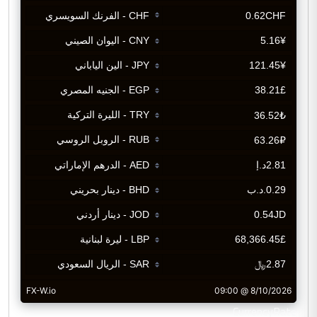
CurrencyRate