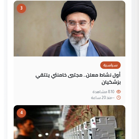
3
سياسية
أول نشاط معلن.. مجتبى خامنئي يلتقي
بزشكيان
810 مشاهدة
--
منذ 20 ساعة
4