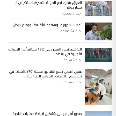
العراق يتحرك نحو الخزانة الأميركية لاقتراض 2
5
يوسف غزوان عصمت
مليار دولار
التعليق : بكالوريوس فيزياء طبية متزوج و
منذ 8 دقيقة
زوجتي أيضا بكالوريوس سكني بغداد أرغب في
إكمال دراستي داخل ...
توهات الهوية.. وسقوط الأقنعة.. ووهم البطل
السعودية توافق على الاستمرار في
الموضوع :
منذ 54 دقيقة
إعطاء 100 منحة دراسية للطلبة العراقيين في
جامعاتها سنويا
الداخلية تعلن القبض على 132 مخالفاً من العمالة
الأجنبية في بغداد
منذ 2 ساعة
غسل اليدين يمنع انتقالها بنسبة (70) بالمئة... في
مستشفى المجتبى لامراض الدم اسال...
منذ 2 ساعة
صدور أمر ديواني بتشكيل قيادة عمليات البادية