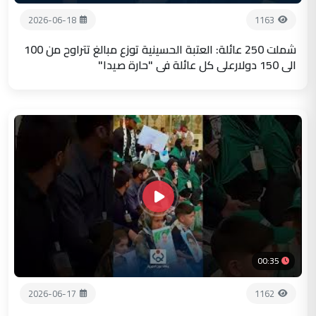
2026-06-18
1163
شملت 250 عائلة: العتبة الحسينية توزع مبالغ تتراوح من 100
الى 150 دولارعلى كل عائلة في "حارة صيدا"
00:35
2026-06-17
1162