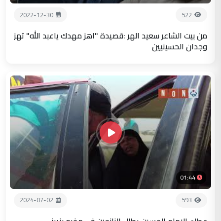
2022-12-30
522
من بيت الشاعر سعيد الهر :قصيدة "اهز مهدك ياعبد الله" تهز
وجدان الحسينيين
01:44
2024-07-02
593
عطاء الامام الحسين يطال النازحين في مخيم بزيبز