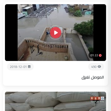
01:22
2018-12-01
490
الموصل تغرق