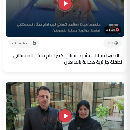
03:08
2026-07-05
960
عالجوها مجانا ..مشهد انساني كبير امام ممثل السيستاني
لطفلة جزائرية مصابة بالسرطان