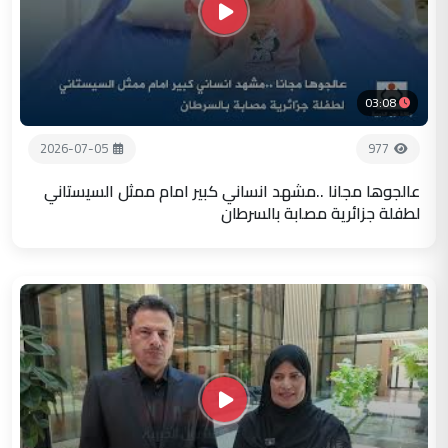
03:08
2026-07-05
977
عالجوها مجانا ..مشهد انساني كبير امام ممثل السيستاني
لطفلة جزائرية مصابة بالسرطان