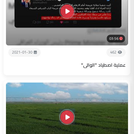
03:56
2021-01-30
462
عملية اصطياد "الوالي"