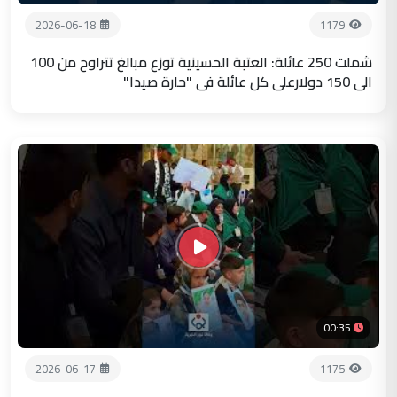
2026-06-18
1179
شملت 250 عائلة: العتبة الحسينية توزع مبالغ تتراوح من 100
الى 150 دولارعلى كل عائلة في "حارة صيدا"
00:35
2026-06-17
1175