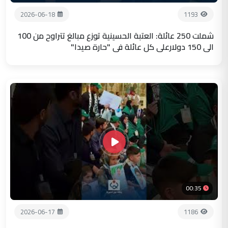
2026-06-18
1193
شملت 250 عائلة: العتبة الحسينية توزع مبالغ تتراوح من 100
الى 150 دولارعلى كل عائلة في "حارة صيدا"
00:35
2026-06-17
1186