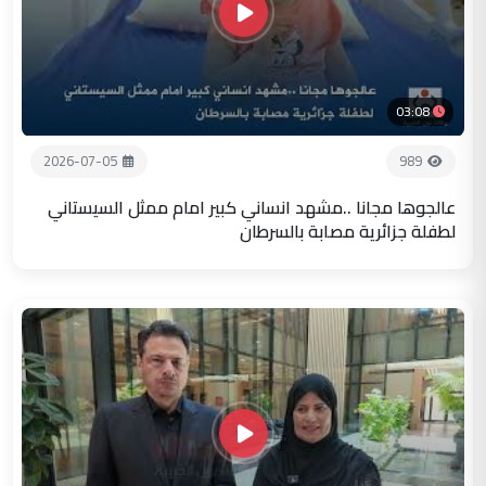
03:08
2026-07-05
989
عالجوها مجانا ..مشهد انساني كبير امام ممثل السيستاني
لطفلة جزائرية مصابة بالسرطان