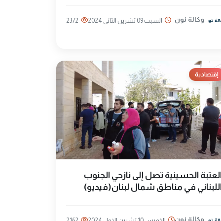
وكالة نون
السبت 09 تشرين الثاني 2024
2372
إقتصادية
لعتبة الحسينية تصل إلى نازحي الجنوب
للبناني في مناطق شمال لبنان(فيديو)
وكالة نون
الخميس 10 تشرين الاول 2024
2162