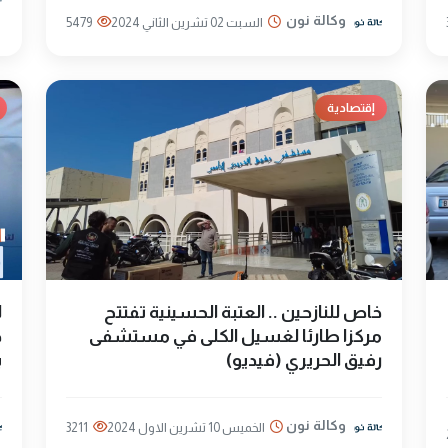
وكالة نون
السبت 02 تشرين الثاني 2024
5479
إقتصادية
خاص للنازحين .. العتبة الحسينية تفتتح
ل
مركزا طارئا لغسيل الكلى في مستشفى
ح
رفيق الحريري (فيديو)
ب
وكالة نون
الخميس 10 تشرين الاول 2024
3211