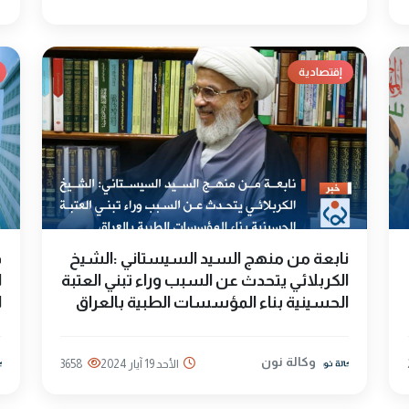
إقتصادية
نابعة من منهج السيد السيستاني :الشيخ
ف
الكربلائي يتحدث عن السبب وراء تبني العتبة
ا
الحسينية بناء المؤسسات الطبية بالعراق
ا
وكالة نون
الأحد 19 آيار 2024
3658