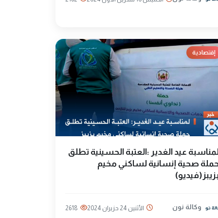
إقتصادية
مناسبة عيد الغدير :العتبة الحسينية تطلق
ملة صحية إنسانية لساكني مخيم
زيبز(فيديو)
وكالة نون
الأثنين 24 حزيران 2024
2618