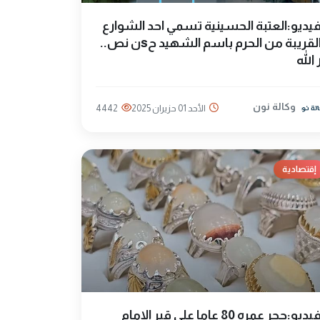
يديو:العتبة الحسينية تسمي احد الشوارع
القريبة من الحرم باسم الشهيد حsن نص..
 الله
وكالة نون
الأحد 01 حزيران 2025
4442
إقتصادية
فيديو:حجر عمره 80 عاما على قبر الامام