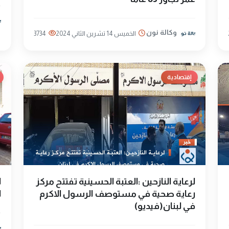
وكالة نون
الخميس 14 تشرين الثاني 2024
3734
إقتصادية
لرعاية النازحين :العتبة الحسينية تفتتح مركز
ا
رعاية صحية في مستوصف الرسول الاكرم
ا
في لبنان(فيديو)