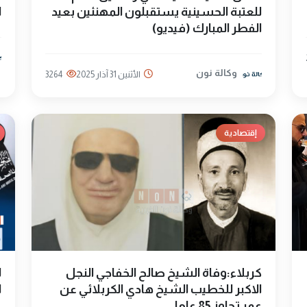
للعتبة الحسينية يستقبلون المهنئين بعيد
ا
الفطر المبارك (فيديو)
وكالة نون
الأثنين 31 آذار 2025
3264
إقتصادية
كربلاء:وفاة الشيخ صالح الخفاجي النجل
ل
الاكبر للخطيب الشيخ هادي الكربلائي عن
ا
عمر تجاوز 85 عاما