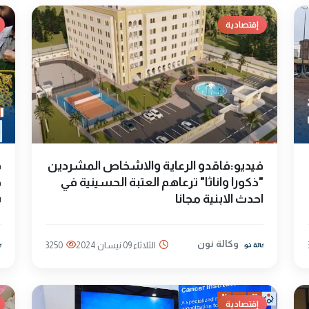
إقتصادية
فيديو:فاقدو الرعاية والاشخاص المشردين
ف
"ذكورا واناثا" ترعاهم العتبة الحسينية في
خ
احدث الابنية مجانا
ب
وكالة نون
الثلاثاء 09 نيسان 2024
3250
إقتصادية