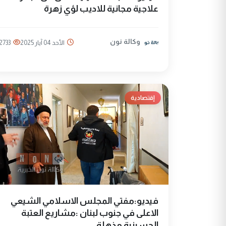
علاجية مجانية للاديب لؤي زهرة
وكالة نون
الأحد 04 آيار 2025
2733
إقتصادية
فيديو:مفتي المجلس الاسلامي الشيعي
الاعلى في جنوب لبنان :مشاريع العتبة
الحسينية مذهلة