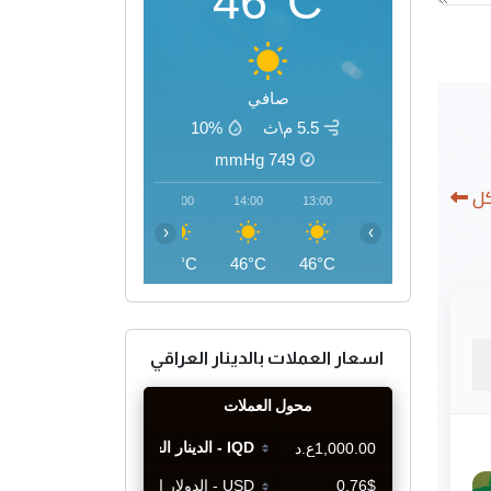
46°C
صافي
5.5 م\ث
10%
mmHg
749
كل
17:00
16:00
15:00
14:00
13:00
‹
›
45°C
46°C
46°C
46°C
46°C
اسعار العملات بالدينار العراقي