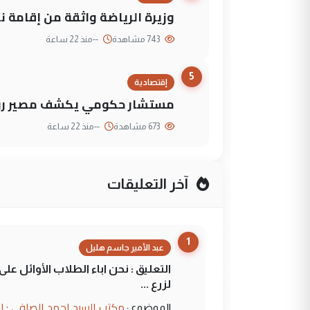
وزيرة الرياضة واثقة من إقامة نهائي كأس 
743 مشاهدة
--
منذ 22 ساعة
5
إقتصادية
مستشار حكومي يكشف مصير روا
673 مشاهدة
--
منذ 22 ساعة
آخر التعليقات
1
عبد الأمير جاسم هليل
التعليق : نحن اباء الطلاب الأوائل ع
لزرع ...
مكتب السيد احمد الصافي : ل
الموضوع :