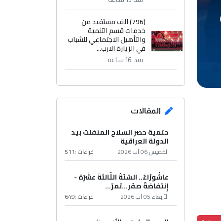
(796) الف مستفيد من
خدمات قسم التنمية
والتأهيل الاجتماعي للشباب
في الزيارة الارب...
منذ 16 ساعة
المقالات
حتمية حصر السلاح المنفلت بيد
الدولة العراقية
الخميس 06 آب 2026
قراءات :
511
عاشُورْاءُ.. السّنَةُ الثّالثةَ عشَرَة -
إِنتفاضةُ صفَر…تمرّ...
الأربعاء 05 آب 2026
قراءات :
649