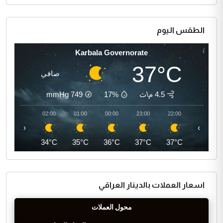
الطقس اليوم
Karbala Governorate
37°C
صافي
4.5 م\ث
17%
749
mmHg
03:00
02:00
01:00
00:00
23:00
22:00
‹
›
34°C
34°C
35°C
36°C
37°C
37°C
اسعار العملات بالدينار العراقي