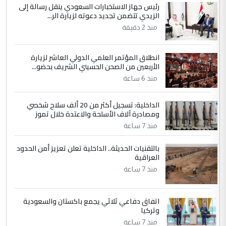
الاستماع للمدير ومغرفة ...
رئيس جهاز الاستخبارات السعودي ينقل رسالة إلى
الزيدي تتضمن تجديد دعوته لزيارة الر...
وزير الصحة يعفي مدير مستشفى الكرخ
الموضوع :
العام في بغداد
منذ 2 دقيقة
انطلاق المؤتمر العلمي الدولي العاشر لزيارة
4
سردار
الأربعين من الصحن الحسيني الشريف بحضو...
التعليق : واحد من عصابة علي ماما يسقط
منذ 6 ساعة
جنسية الرافد الثالث للعراق ومن اصول عريقة
ابا فرات ...
الداخلية: تسجيل أكثر من 20 ألف سلاح شخصي
الجواهري يرد على صدام حسين سل
ومصادرة آلاف الأسلحة والاعتدة خلال تموز
الموضوع :
مضجعيك يابن الزنا (نص كامل)
منذ 7 ساعة
بالتقنيات الحديثة.. الداخلية تعلن تعزيز أمن الحدود
5
سردار
العراقية
التعليق : واحد من عصابة علي ماما يسقط
منذ 7 ساعة
جنسية الرافد الثالث للعراق ومن اصول عريقة
ابا فرات ...
اتفاق دفاعي ثلاثي يجمع باكستان والسعودية
الجواهري يرد على صدام حسين سل
الموضوع :
وتركيا
مضجعيك يابن الزنا (نص كامل)
منذ 7 ساعة