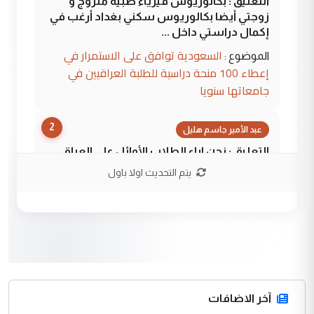
التعليق : بكالوريوس فيزياء طبية متزوج و
زوجتي أيضا بكالوريوس سكني بغداد أرغب في
إكمال دراستي داخل ...
السعودية توافق على الاستمرار في
الموضوع :
إعطاء 100 منحة دراسية للطلبة العراقيين في
جامعاتها سنويا
2
عبد الأمير جاسم هليل
التعليق : نحن اباء الطلاب الأوائل على العراق
نتشرف بلقاء السيد احمد الصافي في العتبات
يتم التحديث اولا باول
الحسنية لزرع ...
مكتب السيد احمد الصافي : لا يوجود
الموضوع :
لدينا اي حساب على الفيس بوك وتويتر
3
hadi
التعليق : قرار مستعجل جدا ولامصلحة فيه
آخر الاضافات
للوزاره ولا للمواطن القرار الصائب يكون بعد