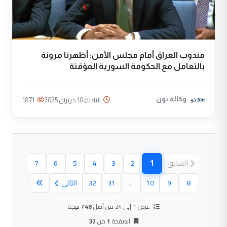
مندوب العراق أمام مجلس الأمن: أظهرنا مرونة
بالتعامل مع الحكومة السورية المؤقتة
وكالة نون
الثلاثاء 10 حزيران 2025
1871
1
السابق
2
3
4
5
6
7
(الصفحة الحالية)
8
9
10
...
31
32
التالي
عرض 1 إلى 24 من أصل
748
نتيجة
الصفحة
1
من
32