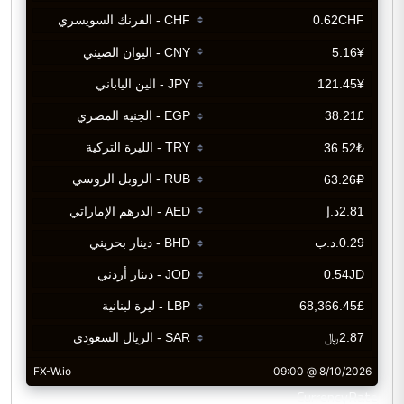
CurrencyRate