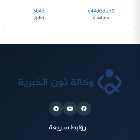
5043
644,653,278
مشاهدة
تعليق
روابط سريعة