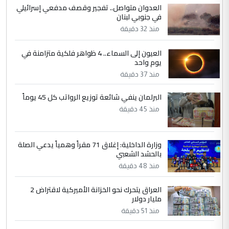
العدوان متواصل.. تفجير وقصف مدفعي إسرائيلي
المشترك لا تستهدف أية دولة ومفتوحة لانضمام
في جنوبي لبنان
الدول الشقيقة
منذ 32 دقيقة
5
العيون إلى السماء.. 4 ظواهر فلكية متزامنة في
يوسف غزوان عصمت
يوم واحد
التعليق : بكالوريوس فيزياء طبية متزوج و
منذ 37 دقيقة
زوجتي أيضا بكالوريوس سكني بغداد أرغب في
إكمال دراستي داخل ...
البرلمان ينفي شائعة توزيع الرواتب كل 45 يوماً
السعودية توافق على الاستمرار في
الموضوع :
منذ 45 دقيقة
إعطاء 100 منحة دراسية للطلبة العراقيين في
جامعاتها سنويا
وزارة الداخلية: إغلاق 71 مقراً وهمياً يدعي الصلة
بالحشد الشعبي
منذ 48 دقيقة
العراق يتحرك نحو الخزانة الأميركية لاقتراض 2
مليار دولار
منذ 51 دقيقة