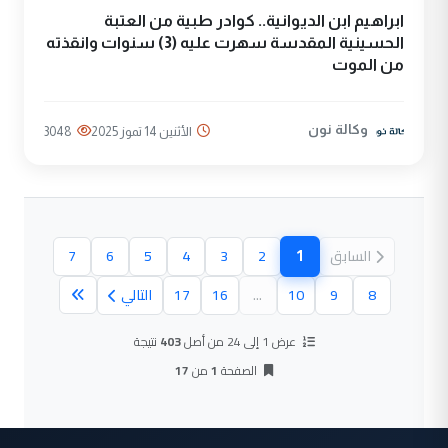
ابراهيم ابن الديوانية.. كوادر طبية من العتبة
الحسينية المقدسة سهرت عليه (3) سنوات وانقذته
من الموت
وكالة نون
الأثنين 14 تموز 2025
3048
1
السابق
2
3
4
5
6
7
(الصفحة الحالية)
8
9
10
...
16
17
التالي
عرض 1 إلى 24 من أصل
403
نتيجة
الصفحة
1
من
17