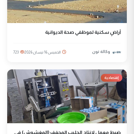
أراضٍ سكنية لموظفي صحة الديوانية
وكالة نون
الخميس 16 نيسان 2026
723
إقتصادية
ضبط معمل لانتاج الحليب المجفف (المغشوش) في