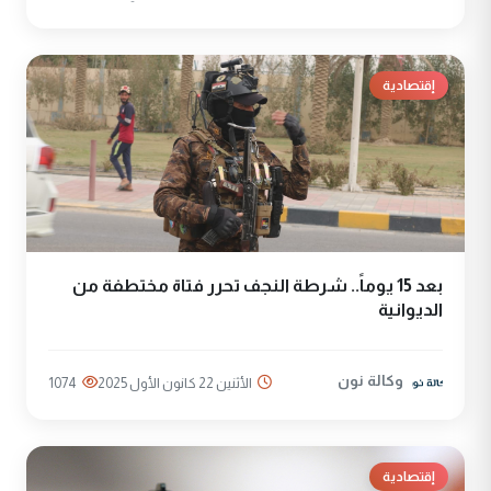
إقتصادية
بعد 15 يوماً.. شرطة النجف تحرر فتاة مختطفة من
الديوانية
وكالة نون
الأثنين 22 كانون الأول 2025
1074
إقتصادية